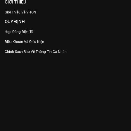
GIỚI THIỆU
Giới Thiệu Về VieON
QUY ĐỊNH
Hợp Đồng Điện Tử
Điều Khoản Và Điều Kiện
Chính Sách Bảo Vệ Thông Tin Cá Nhân
Chính Sách Bảo Vệ Người Tiêu Dùng Dễ Bị Tổn Thương
Thỏa Thuận Sử Dụng Dịch Vụ Mạng Xã Hội
THÔNG TIN
Thông Báo
Trung Tâm Hỗ Trợ
Liên Hệ
Góp Ý