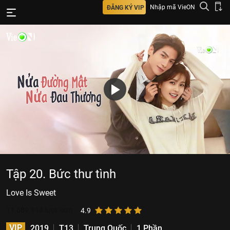
Nhập mã VieON
ĐĂNG KÝ VIP
Tập 20. Bức thư tình
Love Is Sweet
11.689.914
lượt xem
4.9
VIP
2019
T13
Trung Quốc
1 Phần