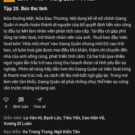
Tập 20. Bức thư tình
Nửa Đường Mật, Nửa Đau Thương. Nội dung kể về nữ chính Giang
Quân vì muốn hoàn thành di nguyện của bố quyết định tiến vào công
ty đầu tư MH làm nhân viên phân tích cao cấp. Tại đây cô gặp phó
tổng tài Viên Soái, trở thành nhân viên của anh. Thuở ban đầu Viên
Soái luôn "chỉa mũi nhọn" vào Giang Quân nhưng nhờ EQ cao trời
ban, cô luôn hoá giải được mọi điều khó khăn, thậm chí chuyển đến
nhà của anh sống cùng, phát triển tình cảm. Cả hai trải qua nhiều
ngọt ngào lẫn trắc trở sau cùng thu hoạch được cả tình yêu lẫn sự
nghiệp. Phim sẽ càng hấp dẫn hơn khi Giang Quân và Viên Soái từng
là thanh mai trúc mã, xa cách rất lâu mới bất ngờ gặp lại. Trong nơi
làm việc tàn khốc, Giang Quân sẽ phải chống chọi, thể hiện sự cứng
rắn trước những kẻ lang sói.
0
Bình luận
Chia sẻ
Diễn viên:
La Vân Hi,
Bạch Lộc,
Tiêu Yến,
Cao Hãn Vũ,
Vương Dĩ Luân
Đạo diễn:
Vu Trung Trung,
Ngô Kiến Tân