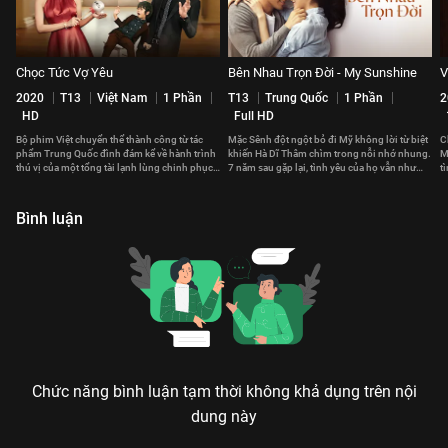
Chọc Tức Vợ Yêu
Bên Nhau Trọn Đời - My Sunshine
V
2020
T13
Việt Nam
1 Phần
T13
Trung Quốc
1 Phần
2
HD
Full HD
Bộ phim Việt chuyển thể thành công từ tác
Mặc Sênh đột ngột bỏ đi Mỹ không lời từ biệt
C
phẩm Trung Quốc đình đám kể về hành trình
khiến Hà Dĩ Thâm chìm trong nỗi nhớ nhung.
M
thú vị của một tổng tài lạnh lùng chinh phục
7 năm sau gặp lại, tình yêu của họ vẫn như
t
trái tim của một cô gái cá tính
thuở ban đầu.
K
Bình luận
Chức năng bình luận tạm thời không khả dụng trên nội
dung này