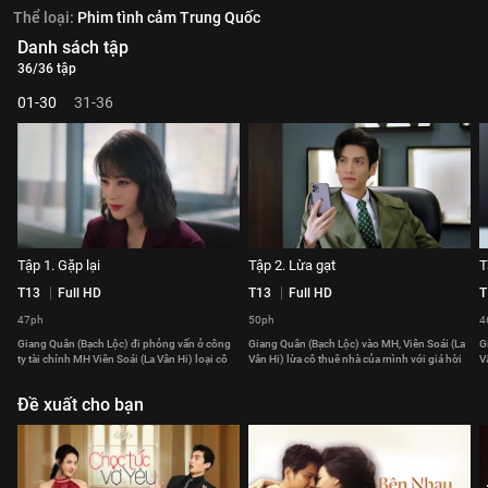
Thể loại:
Phim tình cảm Trung Quốc
Danh sách tập
36/36 tập
01-30
31-36
Tập 1. Gặp lại
Tập 2. Lừa gạt
T
T13
Full HD
T13
Full HD
T
47ph
50ph
4
Giang Quân (Bạch Lộc) đi phỏng vấn ở công
Giang Quân (Bạch Lộc) vào MH, Viên Soái (La
G
ty tài chính MH Viên Soái (La Vân Hi) loại cô
Vân Hi) lừa cô thuê nhà của mình với giá hời
V
Đề xuất cho bạn