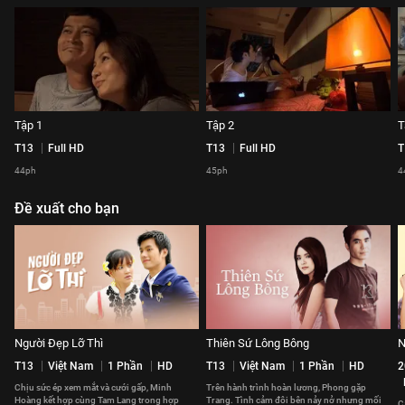
Tập 1
Tập 2
T
T13
Full HD
T13
Full HD
T
44ph
45ph
4
Đề xuất cho bạn
Người Đẹp Lỡ Thì
Thiên Sứ Lông Bông
N
T13
Việt Nam
1 Phần
HD
T13
Việt Nam
1 Phần
HD
2
Chịu sức ép xem mắt và cưới gấp, Minh
Trên hành trình hoàn lương, Phong gặp
Hoàng kết hợp cùng Tam Lang trong hợp
Trang. Tình cảm đôi bên nảy nở nhưng mối
C