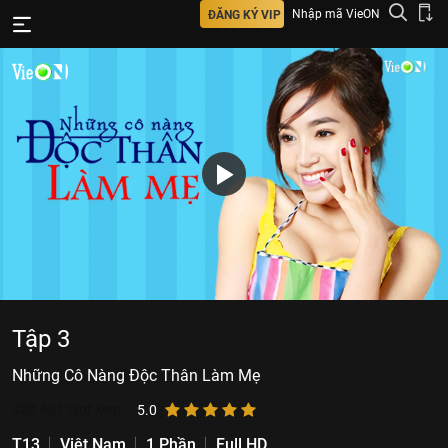
Nhập mã VieON
ĐĂNG KÝ VIP
Tập 3
Những Cô Nàng Độc Thân Làm Mẹ
428.431
lượt xem
5.0
T13
Việt Nam
1 Phần
Full HD