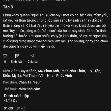
Tập 3
Phim xoay quanh Ngọc Thu (Diễm My), một cô gái hiền dịu, mềm yếu,
rất yêu và thần tượng chồng. Cô sẵn sàng hy sinh và thay đổi bản
thân vì ông xã. Cả hai đều rất yêu trẻ nhỏ và khao khát được làm bố
mẹ. Tuy nhiên, công cuộc "săn con" của họ lại nảy sinh rất nhiều tình
huống hài hước. Trải qua nhiều chuyện khó khăn, cô vợ trẻ Ngọc Thu
cuối cùng cũng được toại nguyện làm mẹ. Thế nhưng, ngày con chào
đời cũng là ngày cô vĩnh viễn ra đi.
0
Bình luận
Chia sẻ
Diễn viên:
Huy Khánh,
MC Phan Anh,
Phan Như Thảo,
Elly Trần,
Diễm My 9x,
Phi Thanh Vân,
Nhan Phúc Vinh
Đạo diễn:
Chan Tai Yeun
Thể loại:
Phim tình cảm
Danh sách tập
41/41 tập
01-30
31-41