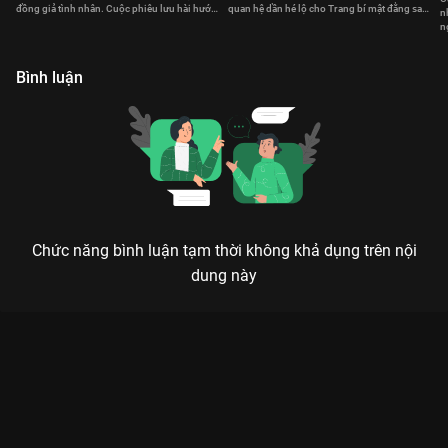
đồng giả tình nhân. Cuộc phiêu lưu hài hước,
quan hệ dần hé lộ cho Trang bí mật đằng sau
n
rắc rối của họ bắt đầu.
cái chết của vị hôn phu trước kia.
n
k
Bình luận
Chức năng bình luận tạm thời không khả dụng trên nội
dung này
Xem Tập 3 Những Cô Nàng Độc Thân Làm Mẹ - 41 Tập của
Việt Nam có sự tham gia của . Thuộc thể loại: Phim bộ