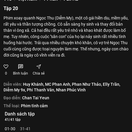
Tập 20
Phim xoay quanh Ngọc Thu (Diễm My), một cô gái hiền dịu, mềm yếu,
rất yêu và thần tượng chồng. Cô sẵn sàng hy sinh và thay đổi bản
thân vì ông xã. Cả hai đều rất yêu trẻ nhỏ và khao khát được làm bố
mẹ. Tuy nhiên, công cuộc "săn con" của họ lại nảy sinh rất nhiều tình
huống hài hước. Trải qua nhiều chuyện khó khăn, cô vợ trẻ Ngọc Thu
cuối cùng cũng được toại nguyện làm mẹ. Thế nhưng, ngày con chào
đời cũng là ngày cô vĩnh viễn ra đi.
0
Bình luận
Chia sẻ
Diễn viên:
Huy Khánh,
MC Phan Anh,
Phan Như Thảo,
Elly Trần,
Diễm My 9x,
Phi Thanh Vân,
Nhan Phúc Vinh
Đạo diễn:
Chan Tai Yeun
Thể loại:
Phim tình cảm
Danh sách tập
41/41 tập
01-30
31-41