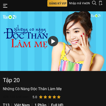
Nhập mã VieON
ĐĂNG KÝ VIP
Tập 20
Những Cô Nàng Độc Thân Làm Mẹ
428.148
lượt xem
5.0
T13
Việt Nam
1 Phần
Full HD