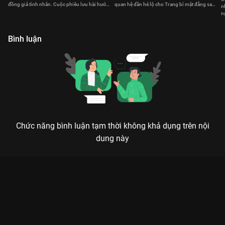
đồng giả tình nhân. Cuộc phiêu lưu hài hước,
quan hệ dần hé lộ cho Trang bí mật đằng sau
n
rắc rối của họ bắt đầu.
cái chết của vị hôn phu trước kia.
n
k
Bình luận
Chức năng bình luận tạm thời không khả dụng trên nội
dung này
Xem Tập 20 Những Cô Nàng Độc Thân Làm Mẹ - 41 Tập của
Việt Nam có sự tham gia của . Thuộc thể loại: Phim bộ