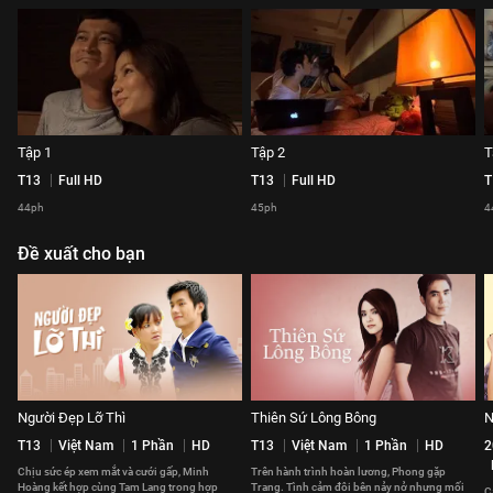
Tập 1
Tập 2
T
T13
Full HD
T13
Full HD
T
44ph
45ph
4
Đề xuất cho bạn
Người Đẹp Lỡ Thì
Thiên Sứ Lông Bông
N
T13
Việt Nam
1 Phần
HD
T13
Việt Nam
1 Phần
HD
2
Chịu sức ép xem mắt và cưới gấp, Minh
Trên hành trình hoàn lương, Phong gặp
Hoàng kết hợp cùng Tam Lang trong hợp
Trang. Tình cảm đôi bên nảy nở nhưng mối
C