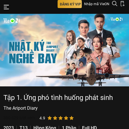
Nhập mã VieON
ĐĂNG KÝ VIP
Tập 1. Ứng phó tình huống phát sinh
The Ariport Diary
360.629
lượt xem
4.9
2023
T13
Hồng Kông
1 Phần
Full HD