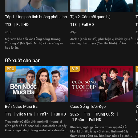
Tập 1. Ứng phó tình huống phát sinh
Tập 2. Các mối quan hệ
T
T13
Full HD
T13
Full HD
T
43ph
43ph
4
Một cơn bão tiến vào Hồng Kông, Dương
Jackie (Thái Tư Bối) phát hiện vị khách kỳ lạ ở
L
Thượng Vĩ (Mã Quốc Minh) và các cộng sự
sân bay, nhờ Joyce (Cao Hải Ninh) hỗ trợ.
c
họp khẩn.
Đề xuất cho bạn
PRO
VIP
Bến Nước Mười Ba
Cuộc Sống Tươi Đẹp
X
T13
Việt Nam
1 Phần
Full HD
2025
T13
Trung Quốc
2
1 Phần
Full HD
Trúc Anh - cô diễn viên mới nổi nhưng lại
dính phải bê bối scandal. Hoàn cảnh đưa đẩy
Khi cả sự nghiệp lẫn hôn nhân sụp đổ, Hồ
khiến cô gặp được Long và đó lại là khởi đầu
Mạn Lê phải bắt tay với chàng lính mới đầy
T
cho mọi sóng gió.
tham vọng đứng sau hỗn loạn này để giành
h