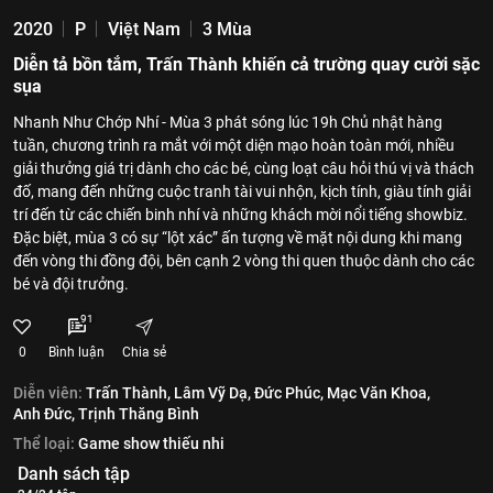
2020
P
Việt Nam
3 Mùa
Diễn tả bồn tắm, Trấn Thành khiến cả trường quay cười sặc
sụa
Nhanh Như Chớp Nhí - Mùa 3 phát sóng lúc 19h Chủ nhật hàng
tuần, chương trình ra mắt với một diện mạo hoàn toàn mới, nhiều
giải thưởng giá trị dành cho các bé, cùng loạt câu hỏi thú vị và thách
đố, mang đến những cuộc tranh tài vui nhộn, kịch tính, giàu tính giải
trí đến từ các chiến binh nhí và những khách mời nổi tiếng showbiz.
Đặc biệt, mùa 3 có sự “lột xác” ấn tượng về mặt nội dung khi mang
đến vòng thi đồng đội, bên cạnh 2 vòng thi quen thuộc dành cho các
bé và đội trưởng.
91
0
Bình luận
Chia sẻ
Diễn viên:
Trấn Thành,
Lâm Vỹ Dạ,
Đức Phúc,
Mạc Văn Khoa,
Anh Đức,
Trịnh Thăng Bình
Thể loại:
Game show thiếu nhi
Danh sách tập