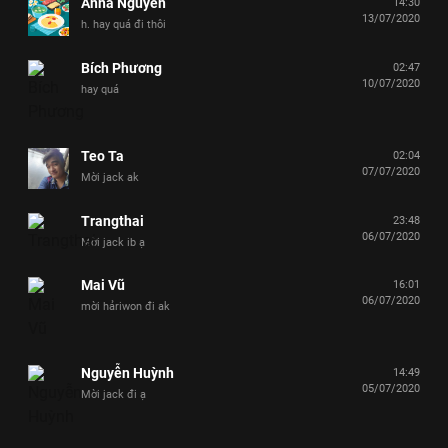
Anna Nguyen
14:30
13/07/2020
h. hay quá đi thôi
Bích Phương
02:47
10/07/2020
hay quá
Teo Ta
02:04
07/07/2020
Mời jack ak
Trangthai
23:48
06/07/2020
Mời jack ib ạ
Mai Vũ
16:01
06/07/2020
mời hảriwon đi ak
Nguyễn Huỳnh
14:49
05/07/2020
Mời jack đi ạ