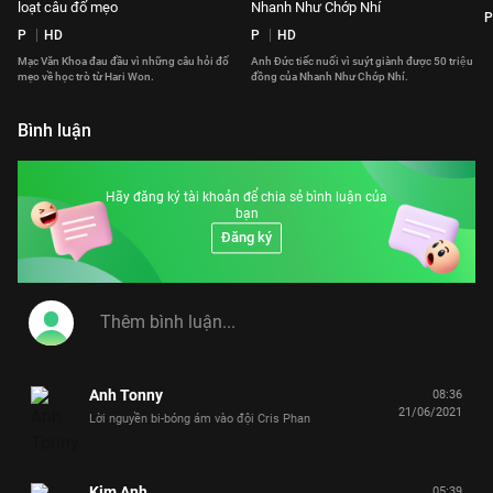
loạt câu đố mẹo
Nhanh Như Chớp Nhí
P
P
HD
P
HD
Mạc Văn Khoa đau đầu vì những câu hỏi đố
Anh Đức tiếc nuối vì suýt giành được 50 triệu
mẹo về học trò từ Hari Won.
đồng của Nhanh Như Chớp Nhí.
Bình luận
Hãy đăng ký tài khoản để chia sẻ bình luận của
bạn
Đăng ký
Anh Tonny
08:36
21/06/2021
Lời nguyền bi-bóng ám vào đội Cris Phan
Kim Anh
05:39