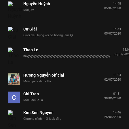
Nguyễn Huỳnh
14:48
05/07/2020
Mời jav
Cự Giải
14:34
05/07/2020
Cười đau bụng với bé hoàng lâm 😅
Thao Le
13:0
05/07/202
hayyyyyyyyyyyyyyyyyyyyyyyyyyyyyyyyyyyyyyyyyyyyyyyyyyyyyyyyyy
Hương Nguyễn official
11:04
02/07/2020
Mong jack đc ik thi
Chi Tran
01:31
30/06/2020
Mời Jack đi ạ
Kim Sen Nguyen
14:46
25/06/2020
Chương trình mời jack đi ạ