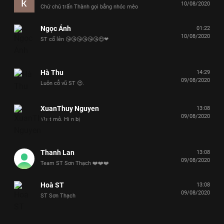
10/08/2020
Chứ chú trấn Thành gọi bằng nhóc mèo
Ngọc Ánh
01:22
10/08/2020
ST cố lên 😘😘😘😘😘😘😍❤
Hà Thu
14:29
09/08/2020
Luôn cỗ vũ ST 😍.
XuanThuy Nguyen
13:08
09/08/2020
Ybvt mô. Hi n bị
Thanh Lan
13:08
09/08/2020
Team ST Sơn Thạch ❤️❤️❤️
Hoà ST
13:08
09/08/2020
ST Sơn Thạch