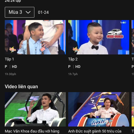
24/24 tập
Mùa 3
01-24
Tập 1
Tập 2
T
P
HD
P
HD
P
1h 30ph
1h 7ph
1
Video liên quan
Mạc Văn Khoa đau đầu với hàng
Anh Đức suýt giành 50 triệu của
T