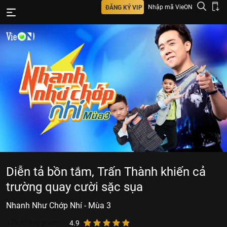
Nhập mã VieON
ĐĂNG KÝ VIP
Diễn tả bồn tắm, Trấn Thành khiến cả
trường quay cười sặc sụa
Nhanh Như Chớp Nhí - Mùa 3
329.536
lượt xem
4.9