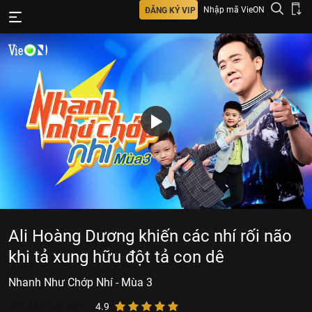
Nhập mã VieON
ĐĂNG KÝ VIP
Ali Hoàng Dương khiến các nhí rối não
khi tả xung hữu đột tả con dê
Nhanh Như Chớp Nhí - Mùa 3
329.444
lượt xem
4.9