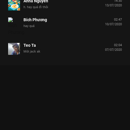
Anna Nguyen
14:30
13/07/2020
h. hay quá đi thôi
Bích Phương
02:47
10/07/2020
hay quá
Teo Ta
02:04
07/07/2020
Mời jack ak
Xem Ali Hoàng Dương khiến các nhí rối não khi tả xung hữu
đột tả con dê Nhanh Như Chớp Nhí - Mùa 3 - 24 Tập của Việt
Nam có sự tham gia của Trấn Thành, Lâm Vỹ Dạ, Đức Phúc,
Anh Đức, Trịnh Thăng Bình. Thuộc thể loại: TV show