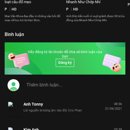
loạt câu đố mẹo
Nhanh Như Chớp Nhí
P
P
HD
P
HD
Mạc Văn Khoa đau đầu vì những câu hỏi đố
Anh Đức tiếc nuối vì suýt giành được 50 triệu
mẹo về học trò từ Hari Won.
đồng của Nhanh Như Chớp Nhí.
Bình luận
Hãy đăng ký tài khoản để chia sẻ bình luận của
bạn
Đăng ký
Anh Tonny
08:36
21/06/2021
Lời nguyền bi-bóng ám vào đội Cris Phan
Kim Anh
05:39