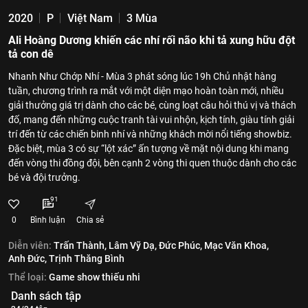
2020
P
Việt Nam
3 Mùa
Ali Hoàng Dương khiến các nhí rối não khi tả xung hữu đột
tả con dê
Nhanh Như Chớp Nhí - Mùa 3 phát sóng lúc 19h Chủ nhật hàng
tuần, chương trình ra mắt với một diện mạo hoàn toàn mới, nhiều
giải thưởng giá trị dành cho các bé, cùng loạt câu hỏi thú vị và thách
đố, mang đến những cuộc tranh tài vui nhộn, kịch tính, giàu tính giải
trí đến từ các chiến binh nhí và những khách mời nổi tiếng showbiz.
Đặc biệt, mùa 3 có sự “lột xác” ấn tượng về mặt nội dung khi mang
đến vòng thi đồng đội, bên cạnh 2 vòng thi quen thuộc dành cho các
bé và đội trưởng.
91
0
Bình luận
Chia sẻ
Diễn viên:
Trấn Thành,
Lâm Vỹ Dạ,
Đức Phúc,
Mạc Văn Khoa,
Anh Đức,
Trịnh Thăng Bình
Thể loại:
Game show thiếu nhi
Danh sách tập