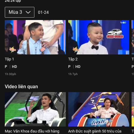
24/24 tập
Mùa 3
01-24
Tập 1
Tập 2
T
P
HD
P
HD
P
1h 30ph
1h 7ph
1
Video liên quan
Mạc Văn Khoa đau đầu với hàng
Anh Đức suýt giành 50 triệu của
T