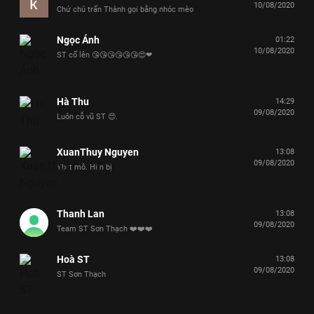
10/08/2020
Chứ chú trấn Thành gọi bằng nhóc mèo
Ngọc Ánh
01:22
10/08/2020
ST cố lên 😘😘😘😘😘😘😍❤
Hà Thu
14:29
09/08/2020
Luôn cỗ vũ ST 😍.
XuanThuy Nguyen
13:08
09/08/2020
Ybvt mô. Hi n bị
Thanh Lan
13:08
09/08/2020
Team ST Sơn Thạch ❤️❤️❤️
Hoà ST
13:08
09/08/2020
ST Sơn Thạch