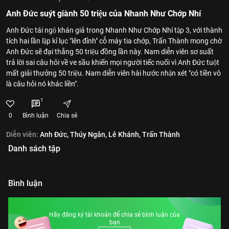
Anh Đức suýt giành 50 triệu của Nhanh Như Chớp Nhí
Anh Đức tái ngộ khán giả trong Nhanh Như Chớp Nhí tập 3, với thành
tích hai lần lập kỉ lục "lên đỉnh" cỗ máy tia chớp, Trấn Thành mong chờ
Anh Đức sẽ đại thắng 50 triệu đồng lần này. Nam diễn viên sơ suất
trả lời sai câu hỏi về ve sầu khiến mọi người tiếc nuối vì Anh Đức tuột
mất giải thưởng 50 triệu. Nam diễn viên hài hước nhận xét "có tiền vô
là câu hỏi nó khác liền".
1
0
Bình luận
Chia sẻ
Diễn viên:
Anh Đức,
Thúy Ngân,
Lê Khánh,
Trấn Thành
Danh sách tập
Bình luận
Hãy đăng ký tài khoản để chia sẻ bình luận của
bạn