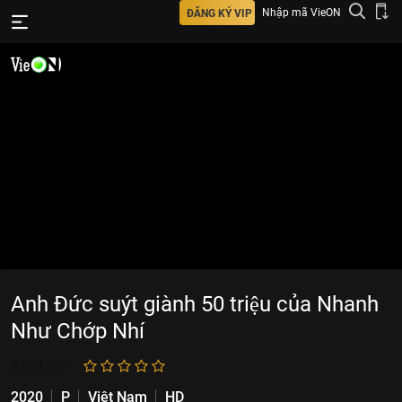
Nhập mã VieON
ĐĂNG KÝ VIP
Anh Đức suýt giành 50 triệu của Nhanh
Như Chớp Nhí
0
lượt xem
2020
P
Việt Nam
HD