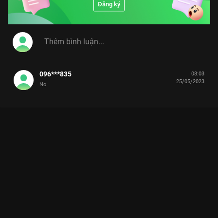
Đăng ký
096***835
08:03
25/05/2023
No
Xem Anh Đức suýt giành 50 triệu của Nhanh Như Chớp Nhí của
Việt Nam có sự tham gia của Trấn Thành, Anh Đức, Thúy Ngân,
Lê Khánh. Thuộc thể loại: TV show