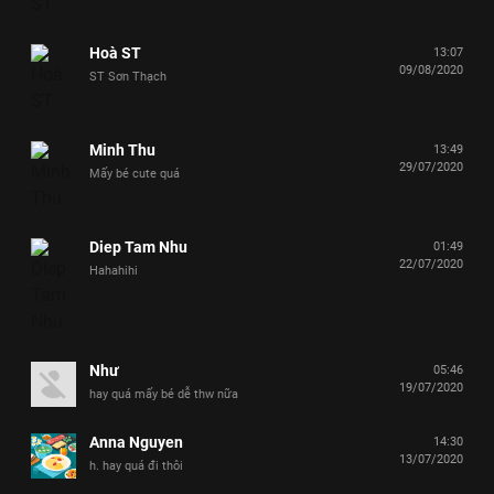
Hoà ST
13:07
09/08/2020
ST Sơn Thạch
Minh Thu
13:49
29/07/2020
Mấy bé cute quá
Diep Tam Nhu
01:49
22/07/2020
Hahahihi
Như
05:46
19/07/2020
hay quá mấy bé dễ thw nữa
Anna Nguyen
14:30
13/07/2020
h. hay quá đi thôi