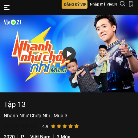
Nhập mã VieON
ĐĂNG KÝ VIP
Tập 13
Nhanh Như Chớp Nhí - Mùa 3
329.337
lượt xem
4.9
2020
P
Việt Nam
3 Mùa