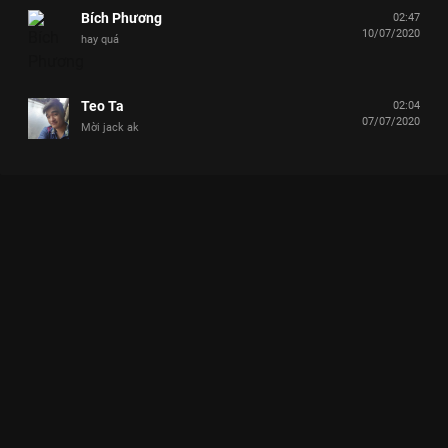
Bích Phương
02:47
10/07/2020
hay quá
Teo Ta
02:04
07/07/2020
Mời jack ak
Xem Tập 13 Nhanh Như Chớp Nhí - Mùa 3 - 24 Tập của Việt
Nam có sự tham gia của . Thuộc thể loại: TV show