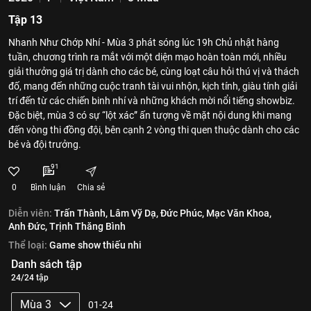
Tập 13
Nhanh Như Chớp Nhí - Mùa 3 phát sóng lúc 19h Chủ nhật hàng
tuần, chương trình ra mắt với một diện mạo hoàn toàn mới, nhiều
giải thưởng giá trị dành cho các bé, cùng loạt câu hỏi thú vị và thách
đố, mang đến những cuộc tranh tài vui nhộn, kịch tính, giàu tính giải
trí đến từ các chiến binh nhí và những khách mời nổi tiếng showbiz.
Đặc biệt, mùa 3 có sự “lột xác” ấn tượng về mặt nội dung khi mang
đến vòng thi đồng đội, bên cạnh 2 vòng thi quen thuộc dành cho các
bé và đội trưởng.
91
0
Bình luận
Chia sẻ
Diễn viên:
Trấn Thành,
Lâm Vỹ Dạ,
Đức Phúc,
Mạc Văn Khoa,
Anh Đức,
Trịnh Thăng Bình
Thể loại:
Game show thiếu nhi
Danh sách tập
24/24 tập
Mùa 3
01-24