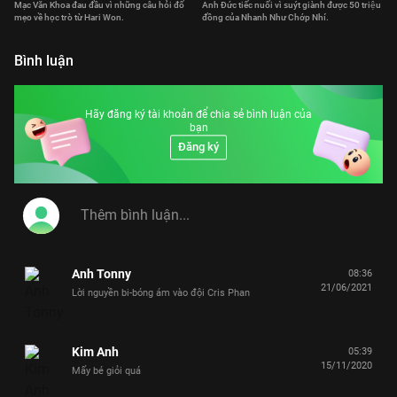
Mạc Văn Khoa đau đầu vì những câu hỏi đố
Anh Đức tiếc nuối vì suýt giành được 50 triệu
mẹo về học trò từ Hari Won.
đồng của Nhanh Như Chớp Nhí.
Bình luận
Hãy đăng ký tài khoản để chia sẻ bình luận của
bạn
Đăng ký
Anh Tonny
08:36
21/06/2021
Lời nguyền bi-bóng ám vào đội Cris Phan
Kim Anh
05:39
15/11/2020
Mấy bé giỏi quá