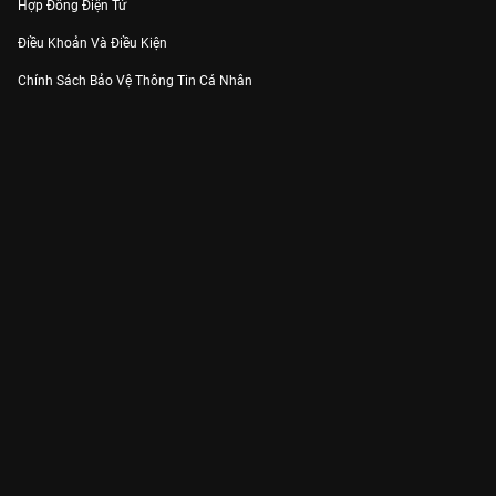
Hợp Đồng Điện Tử
Điều Khoản Và Điều Kiện
Chính Sách Bảo Vệ Thông Tin Cá Nhân
Chính Sách Bảo Vệ Người Tiêu Dùng Dễ Bị Tổn Thương
Thỏa Thuận Sử Dụng Dịch Vụ Mạng Xã Hội
THÔNG TIN
Thông Báo
Trung Tâm Hỗ Trợ
Liên Hệ
Góp Ý
Công ty Cổ phần VieON - Địa chỉ: Tầng 5, 222 Pasteur, Phường Xuân Hòa,
Thành phố Hồ Chí Minh
Email:
support@vieon.vn
| Hotline:
1800.599.920
(miễn phí)