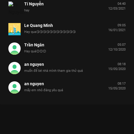
Tí Nguyễn
04:40
12/03/2021
hay
Le Quang Minh
09:05
16/01/2021
Hay qua😘😘😘😘😘😘😘😘😘😘😘😘
Trần Ngân
05:07
12/10/2020
Hay quá😊😊😊
an nguyen
08:18
15/05/2020
muốn để bé nhà mình tham gia thử quá
an nguyen
08:17
15/05/2020
mấy em nhỏ đáng yêu quá
Xem Tập 20 Nhanh Như Chớp Nhí - Mùa 2 - 24 Tập của Việt
Nam có sự tham gia của . Thuộc thể loại: TV show