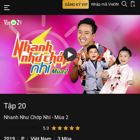
Nhập mã VieON
ĐĂNG KÝ VIP
Tập 20
Nhanh Như Chớp Nhí - Mùa 2
120.434
lượt xem
5.0
2019
P
Việt Nam
3 Mùa