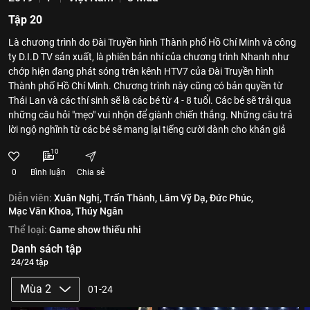
Tập 20
Là chương trình do Đài Truyền hình Thành phố Hồ Chí Minh và công
ty D.I.D TV sản xuất, là phiên bản nhí của chương trình Nhanh như
chớp hiện đang phát sóng trên kênh HTV7 của Đài Truyền hình
Thành phố Hồ Chí Minh. Chương trình này cũng có bản quyền từ
Thái Lan và các thí sinh sẽ là các bé từ 4 - 8 tuổi. Các bé sẽ trải qua
những câu hỏi "mẹo" vui nhộn để giành chiến thắng. Những câu trả
lời ngộ nghĩnh từ các bé sẽ mang lại tiếng cười dành cho khán giả
10
0
Bình luận
Chia sẻ
Diễn viên:
Xuân Nghị,
Trấn Thành,
Lâm Vỹ Dạ,
Đức Phúc,
Mạc Văn Khoa,
Thúy Ngân
Thể loại:
Game show thiếu nhi
Danh sách tập
24/24 tập
Mùa 2
01-24