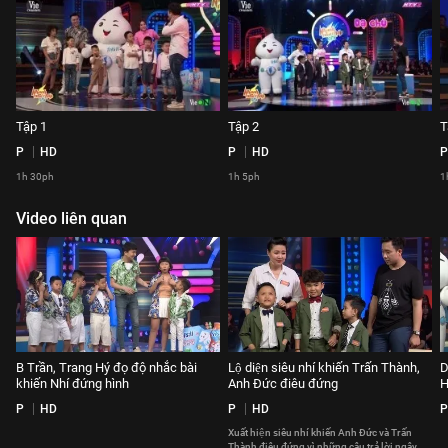
Tập 1
Tập 2
T
P
HD
P
HD
P
1h 30ph
1h 5ph
1
Video liên quan
B Trần, Trang Hý đọ độ nhắc bài
Lộ diện siêu nhí khiến Trấn Thành,
D
khiến Nhí đứng hình
Anh Đức điêu đứng
H
P
HD
P
HD
P
Xuất hiện siêu nhí khiến Anh Đức và Trấn
Thành điêu đứng vì những câu trả lời ngây