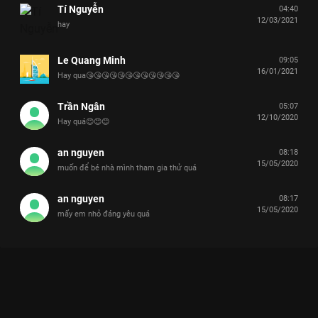
Tí Nguyễn
04:40
12/03/2021
hay
Le Quang Minh
09:05
16/01/2021
Hay qua😘😘😘😘😘😘😘😘😘😘😘😘
Trần Ngân
05:07
12/10/2020
Hay quá😊😊😊
an nguyen
08:18
15/05/2020
muốn để bé nhà mình tham gia thử quá
an nguyen
08:17
15/05/2020
mấy em nhỏ đáng yêu quá
Xem Tập 11 Nhanh Như Chớp Nhí - Mùa 2 - 24 Tập của Việt
Nam có sự tham gia của . Thuộc thể loại: TV show