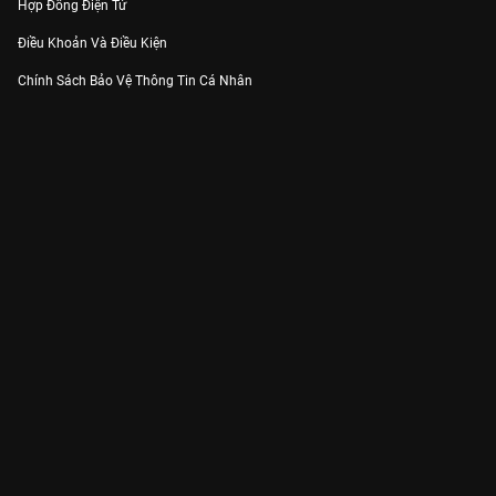
Hợp Đồng Điện Tử
Điều Khoản Và Điều Kiện
Chính Sách Bảo Vệ Thông Tin Cá Nhân
Chính Sách Bảo Vệ Người Tiêu Dùng Dễ Bị Tổn Thương
Thỏa Thuận Sử Dụng Dịch Vụ Mạng Xã Hội
THÔNG TIN
Thông Báo
Trung Tâm Hỗ Trợ
Liên Hệ
Góp Ý
Công ty Cổ phần VieON - Địa chỉ: Tầng 5, 222 Pasteur, Phường Xuân Hòa,
Thành phố Hồ Chí Minh
Email:
support@vieon.vn
| Hotline:
1800.599.920
(miễn phí)