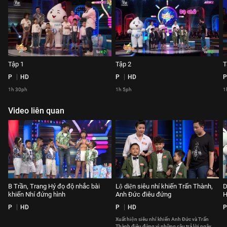
Tập 1
Tập 2
T
P
HD
P
HD
P
1h 30ph
1h 5ph
1
Video liên quan
B Trần, Trang Hý đọ độ nhắc bài
Lộ diện siêu nhí khiến Trấn Thành,
D
khiến Nhí đứng hình
Anh Đức điêu đứng
H
P
HD
P
HD
P
Xuất hiện siêu nhí khiến Anh Đức và Trấn
Thành điêu đứng vì những câu trả lời ngây