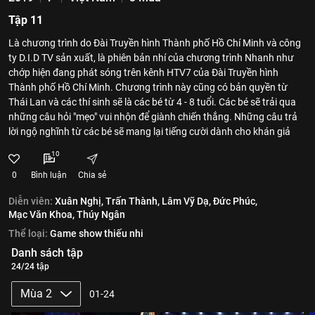
Tập 11
Là chương trình do Đài Truyền hình Thành phố Hồ Chí Minh và công
ty D.I.D TV sản xuất, là phiên bản nhí của chương trình Nhanh như
chớp hiện đang phát sóng trên kênh HTV7 của Đài Truyền hình
Thành phố Hồ Chí Minh. Chương trình này cũng có bản quyền từ
Thái Lan và các thí sinh sẽ là các bé từ 4 - 8 tuổi. Các bé sẽ trải qua
những câu hỏi "mẹo" vui nhộn để giành chiến thắng. Những câu trả
lời ngộ nghĩnh từ các bé sẽ mang lại tiếng cười dành cho khán giả
10
0
Bình luận
Chia sẻ
Diễn viên:
Xuân Nghị,
Trấn Thành,
Lâm Vỹ Dạ,
Đức Phúc,
Mạc Văn Khoa,
Thúy Ngân
Thể loại:
Game show thiếu nhi
Danh sách tập
24/24 tập
Mùa 2
01-24