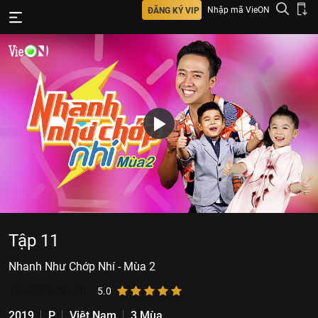
Nhập mã VieON
ĐĂNG KÝ VIP
Tập 11
Nhanh Như Chớp Nhí - Mùa 2
120.406
lượt xem
5.0
2019
P
Việt Nam
3 Mùa