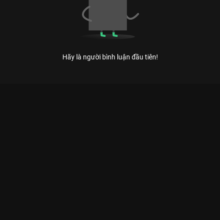
Hãy là người bình luận đầu tiên!
Xem Trấn Thành bóc mẽ thói giả tạo của Phát La, Minh Dự của
Việt Nam có sự tham gia của Trấn Thành, Minh Dự. Thuộc thể
loại: TV show