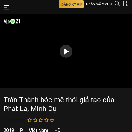
Nhập mã VieON
ĐĂNG KÝ VIP
Trấn Thành bóc mẽ thói giả tạo của
Phát La, Minh Dự
0
lượt xem
2019
P
Việt Nam
HD