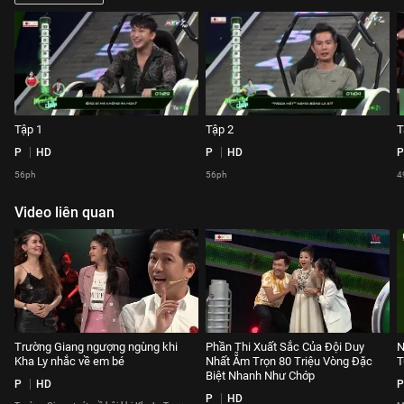
Tập 1
Tập 2
T
P
HD
P
HD
P
56ph
56ph
4
Video liên quan
Trường Giang ngượng ngùng khi
Phần Thi Xuất Sắc Của Đội Duy
N
Kha Ly nhắc về em bé
Nhất Ẵm Trọn 80 Triệu Vòng Đặc
T
Biệt Nhanh Như Chớp
P
HD
P
P
HD