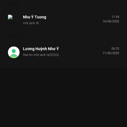
Nhu Ý Tuong
11:54
16/06/2020
mời jack đi
Lương Huỳnh Như Ý
06:25
11/06/2020
Sao ko mời jack ta🤔🤔🤔
Xem Nghẹt Thở Với Màn So Tài Bất Phân Thắng Bại Của Midu -
Nam Thư Tranh Vị Trí Quán Quân Nhanh Như Chớp Nhanh Như
Chớp - Mùa 2 - 31 Tập của Việt Nam có sự tham gia của Trang
Hý, Trường Giang, Phạm Quỳnh Anh, Trương Thế Vinh, Khổng
Tú Quỳnh. Thuộc thể loại: TV show