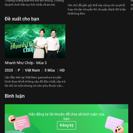
Trường Giang toát mồ hôi khi Kha Ly, Trương
M
Quỳnh Anh liên tục hỏi nhắc về em bé.
q
Với chủ đề gần gũi thế này cộng với sự phối
đ
hợp nhuần nhuyễn thì chuyện dành 80 triệu
là không khó.
Đề xuất cho bạn
Nhanh Như Chớp - Mùa 3
2020
P
Việt Nam
5 Mùa
HD
Lần đầu tiên tại Việt Nam gameshow truyền
hình thực tế về những câu đố độc nhất, câu trả
lời chỉ có một nhưng nó còn phụ thuộc vào
tâm trạng 2 MC Trường Giang và Hari Won và
những đáp án hài hước từ người chơi.
Bình luận
Hãy đăng ký tài khoản để chia sẻ bình luận của
bạn
Đăng ký