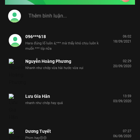
096***618
06:02
18/09/2021
Hara đúng lố luôn á,*** mà thấy khó chịu luôn k
muốn *** típ nữa
Nguyễn Hoàng Phương
02:29
20/09/2020
Nhanh như chớp vừa hài hước vừa vui
Lưu Gia Hân
13:59
03/09/2020
nhanh như chớp hay quá
Dương Tuyết
07:27
06/08/2020
Phim hay😍😍