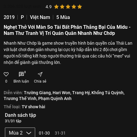
3.206.529
lượt xem
4.9
2019
P
Việt Nam
5 Mùa
Nghẹt Thở Với Màn So Tài Bất Phân Thắng Bại Của Midu -
Nam Thư Tranh Vị Trí Quán Quân Nhanh Như Chớp
Nhanh Như Chớp là game show truyền hình bản quyền của Thái Lan
với luật chơi đơn giản nhưng lại cực kỳ hấp dẫn khi 2 đội chơi gồm
người nổi tiếng kết hợp người thường trải qua các câu hỏi “mẹo” vui
nhộn để giành giải thưởng lớn.
8
0
Bình luận
Chia sẻ
Diễn viên:
Trường Giang,
Hari Won,
Trang Hý,
Khổng Tú Quỳnh,
Trương Thế Vinh,
Phạm Quỳnh Anh
Thể loại:
TV show hài
Danh sách tập
31/31 tập
Mùa 2
01-30
31-31