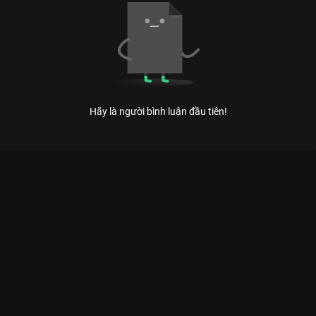
Hãy là người bình luận đầu tiên!
Xem Trường Giang chịu thua khi cãi tay đôi với Vinh Râu của
Việt Nam có sự tham gia của Vinh Râu, Ngọc Lan, Trường
Giang, Hari Won. Thuộc thể loại: TV show