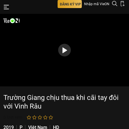
Nhập mã VieON
ĐĂNG KÝ VIP
Trường Giang chịu thua khi cãi tay đôi
với Vinh Râu
0
lượt xem
2019
P
Việt Nam
HD