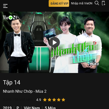
Nhập mã VieON
ĐĂNG KÝ VIP
Tập 14
Nhanh Như Chớp - Mùa 2
3.206.756
lượt xem
4.9
2019
P
Việt Nam
5 Mùa