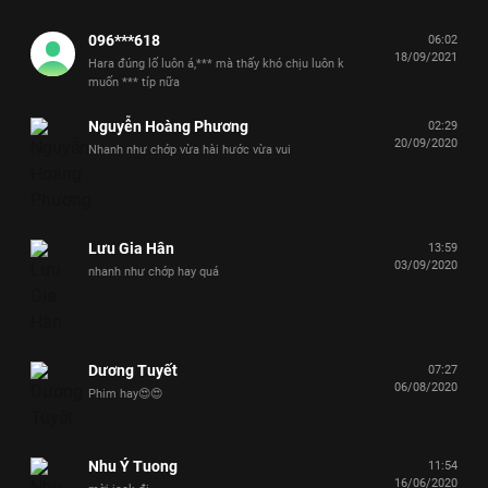
096***618
06:02
18/09/2021
Hara đúng lố luôn á,*** mà thấy khó chịu luôn k
muốn *** típ nữa
Nguyễn Hoàng Phương
02:29
20/09/2020
Nhanh như chớp vừa hài hước vừa vui
Lưu Gia Hân
13:59
03/09/2020
nhanh như chớp hay quá
Dương Tuyết
07:27
06/08/2020
Phim hay😍😍
Nhu Ý Tuong
11:54
16/06/2020