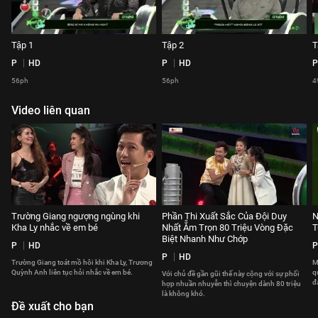
Tập 1
Tập 2
T
P
HD
P
HD
P
56ph
56ph
4
Video liên quan
Trường Giang ngượng ngùng khi
Phần Thi Xuất Sắc Của Đội Duy
N
Kha Ly nhắc về em bé
Nhất Ẵm Trọn 80 Triệu Vòng Đặc
T
Biệt Nhanh Như Chớp
P
HD
P
P
HD
Trường Giang toát mồ hôi khi Kha Ly, Trương
M
Quỳnh Anh liên tục hỏi nhắc về em bé.
q
Với chủ đề gần gũi thế này cộng với sự phối
đ
hợp nhuần nhuyễn thì chuyện dành 80 triệu
là không khó.
Đề xuất cho bạn