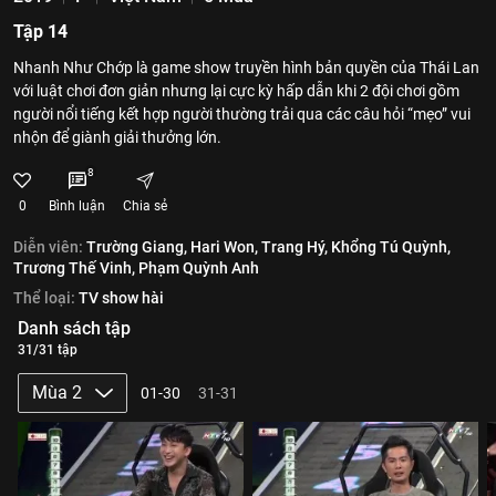
Tập 14
Nhanh Như Chớp là game show truyền hình bản quyền của Thái Lan
với luật chơi đơn giản nhưng lại cực kỳ hấp dẫn khi 2 đội chơi gồm
người nổi tiếng kết hợp người thường trải qua các câu hỏi “mẹo” vui
nhộn để giành giải thưởng lớn.
8
0
Bình luận
Chia sẻ
Diễn viên:
Trường Giang,
Hari Won,
Trang Hý,
Khổng Tú Quỳnh,
Trương Thế Vinh,
Phạm Quỳnh Anh
Thể loại:
TV show hài
Danh sách tập
31/31 tập
Mùa 2
01-30
31-31