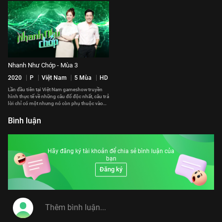
Nhanh Như Chớp - Mùa 3
2020
P
Việt Nam
5 Mùa
HD
Lần đầu tiên tại Việt Nam gameshow truyền
hình thực tế về những câu đố độc nhất, câu trả
lời chỉ có một nhưng nó còn phụ thuộc vào
tâm trạng 2 MC Trường Giang và Hari Won và
những đáp án hài hước từ người chơi.
Bình luận
Hãy đăng ký tài khoản để chia sẻ bình luận của
bạn
Đăng ký