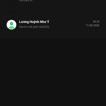
mời jack đi
Lương Huỳnh Như Ý
06:25
11/06/2020
Sao ko mời jack ta🤔🤔🤔
Xem Tập 14 Nhanh Như Chớp - Mùa 2 - 31 Tập của Việt Nam
có sự tham gia của . Thuộc thể loại: TV show