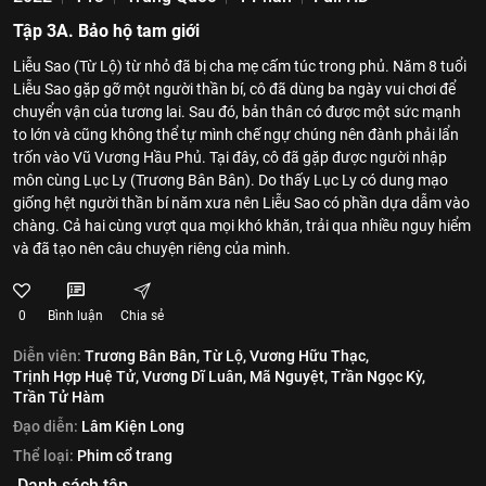
Tập 3A. Bảo hộ tam giới
Liễu Sao (Từ Lộ) từ nhỏ đã bị cha mẹ cấm túc trong phủ. Năm 8 tuổi
Liễu Sao gặp gỡ một người thần bí, cô đã dùng ba ngày vui chơi để
chuyển vận của tương lai. Sau đó, bản thân có được một sức mạnh
to lớn và cũng không thể tự mình chế ngự chúng nên đành phải lẩn
trốn vào Vũ Vương Hầu Phủ. Tại đây, cô đã gặp được người nhập
môn cùng Lục Ly (Trương Bân Bân). Do thấy Lục Ly có dung mạo
giống hệt người thần bí năm xưa nên Liễu Sao có phần dựa dẫm vào
chàng. Cả hai cùng vượt qua mọi khó khăn, trải qua nhiều nguy hiểm
và đã tạo nên câu chuyện riêng của mình.
0
Bình luận
Chia sẻ
Diễn viên:
Trương Bân Bân,
Từ Lộ,
Vương Hữu Thạc,
Trịnh Hợp Huệ Tử,
Vương Dĩ Luân,
Mã Nguyệt,
Trần Ngọc Kỳ,
Trần Tử Hàm
Đạo diễn:
Lâm Kiện Long
Thể loại:
Phim cổ trang
Danh sách tập