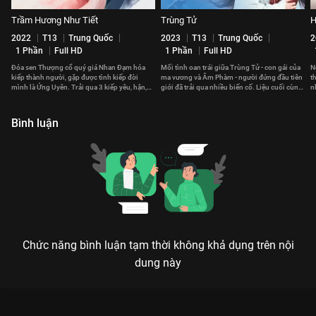
Trầm Hương Như Tiết
Trùng Tử
H
2022
T13
Trung Quốc
2023
T13
Trung Quốc
2
1 Phần
Full HD
1 Phần
Full HD
Đóa sen Thượng cổ quý giá Nhan Đạm hóa
Mối tình oan trái giữa Trùng Tử - con gái của
N
kiếp thành người, gặp được tình kiếp đời
ma vương và Âm Phàm - người đứng đầu tiên
t
mình là Ứng Uyên. Trải qua 3 kiếp yêu, hận,
giới đã trải qua nhiều biến cố. Liệu cuối cùng,
n
họa nên tình yêu khắc cốt ghi tâm.
họ có thể ở bên nhau?
v
Bình luận
Chức năng bình luận tạm thời không khả dụng trên nội
dung này
Xem Tập 3A. Bảo hộ tam giới Nguyệt Ca Hành - 40 Tập của
Trung Quốc có sự tham gia của . Thuộc thể loại: Phim bộ