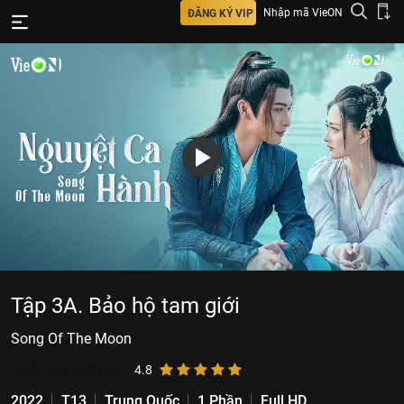
Nhập mã VieON
ĐĂNG KÝ VIP
Tập 3A. Bảo hộ tam giới
Song Of The Moon
4.601.244
lượt xem
4.8
2022
T13
Trung Quốc
1 Phần
Full HD