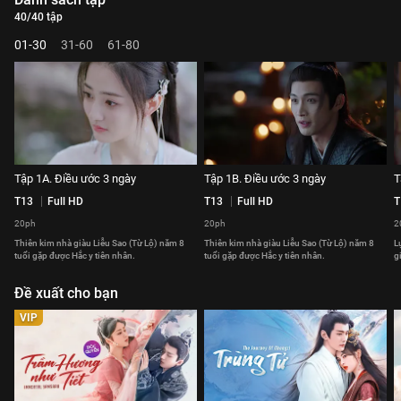
40/40 tập
01-30
31-60
61-80
Tập 1A. Điều ước 3 ngày
Tập 1B. Điều ước 3 ngày
T
T13
Full HD
T13
Full HD
T
20ph
20ph
2
Thiên kim nhà giàu Liễu Sao (Từ Lộ) năm 8
Thiên kim nhà giàu Liễu Sao (Từ Lộ) năm 8
L
tuổi gặp được Hắc y tiên nhân.
tuổi gặp được Hắc y tiên nhân.
g
Đề xuất cho bạn
VIP