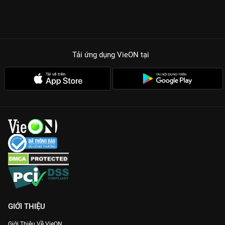
Tải ứng dụng VieON
tại
GIỚI THIỆU
Giới Thiệu Về VieON