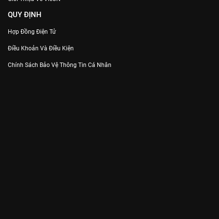
QUY ĐỊNH
Hợp Đồng Điện Tử
Điều Khoản Và Điều Kiện
Chính Sách Bảo Vệ Thông Tin Cá Nhân
Chính Sách Bảo Vệ Người Tiêu Dùng Dễ Bị Tổn Thương
Thỏa Thuận Sử Dụng Dịch Vụ Mạng Xã Hội
THÔNG TIN
Thông Báo
Trung Tâm Hỗ Trợ
Liên Hệ
Góp Ý
Công ty Cổ phần VieON - Địa chỉ: Tầng 5, 222 Pasteur, Phường Xuân Hòa,