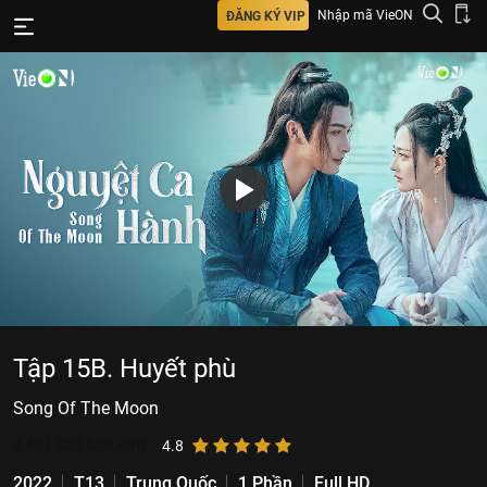
Nhập mã VieON
ĐĂNG KÝ VIP
Tập 15B. Huyết phù
Song Of The Moon
4.601.622
lượt xem
4.8
2022
T13
Trung Quốc
1 Phần
Full HD