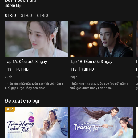
40/40 tập
01-30
31-60
61-80
Tập 1A. Điều ước 3 ngày
Tập 1B. Điều ước 3 ngày
T
T13
Full HD
T13
Full HD
T
20ph
20ph
2
Thiên kim nhà giàu Liễu Sao (Từ Lộ) năm 8
Thiên kim nhà giàu Liễu Sao (Từ Lộ) năm 8
L
tuổi gặp được Hắc y tiên nhân.
tuổi gặp được Hắc y tiên nhân.
g
Đề xuất cho bạn
VIP