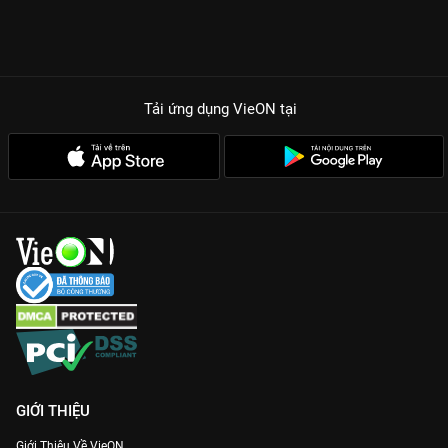
Tải ứng dụng VieON
tại
GIỚI THIỆU
Giới Thiệu Về VieON