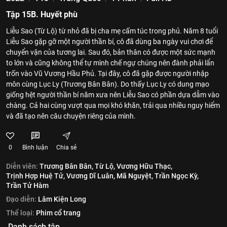
Tập 15B. Huyết phù
Liễu Sao (Từ Lộ) từ nhỏ đã bị cha mẹ cấm túc trong phủ. Năm 8 tuổi
Liễu Sao gặp gỡ một người thần bí, cô đã dùng ba ngày vui chơi để
chuyển vận của tương lai. Sau đó, bản thân có được một sức mạnh
to lớn và cũng không thể tự mình chế ngự chúng nên đành phải lẩn
trốn vào Vũ Vương Hầu Phủ. Tại đây, cô đã gặp được người nhập
môn cùng Lục Ly (Trương Bân Bân). Do thấy Lục Ly có dung mạo
giống hệt người thần bí năm xưa nên Liễu Sao có phần dựa dẫm vào
chàng. Cả hai cùng vượt qua mọi khó khăn, trải qua nhiều nguy hiểm
và đã tạo nên câu chuyện riêng của mình.
0
Bình luận
Chia sẻ
Diễn viên:
Trương Bân Bân,
Từ Lộ,
Vương Hữu Thạc,
Trịnh Hợp Huệ Tử,
Vương Dĩ Luân,
Mã Nguyệt,
Trần Ngọc Kỳ,
Trần Tử Hàm
Đạo diễn:
Lâm Kiện Long
Thể loại:
Phim cổ trang
Danh sách tập