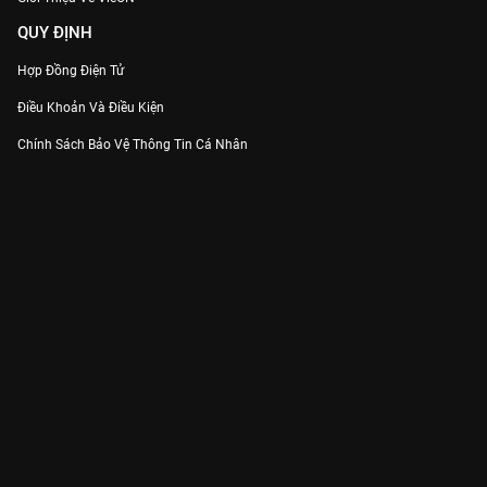
QUY ĐỊNH
Hợp Đồng Điện Tử
Điều Khoản Và Điều Kiện
Chính Sách Bảo Vệ Thông Tin Cá Nhân
Chính Sách Bảo Vệ Người Tiêu Dùng Dễ Bị Tổn Thương
Thỏa Thuận Sử Dụng Dịch Vụ Mạng Xã Hội
THÔNG TIN
Thông Báo
Trung Tâm Hỗ Trợ
Liên Hệ
Góp Ý
Công ty Cổ phần VieON - Địa chỉ: Tầng 5, 222 Pasteur, Phường Xuân Hòa,