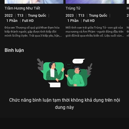
Trầm Hương Như Tiết
Trùng Tử
H
2022
T13
Trung Quốc
2023
T13
Trung Quốc
2
1 Phần
Full HD
1 Phần
Full HD
Đóa sen Thượng cổ quý giá Nhan Đạm hóa
Mối tình oan trái giữa Trùng Tử - con gái của
N
kiếp thành người, gặp được tình kiếp đời
ma vương và Âm Phàm - người đứng đầu tiên
t
mình là Ứng Uyên. Trải qua 3 kiếp yêu, hận,
giới đã trải qua nhiều biến cố. Liệu cuối cùng,
n
họa nên tình yêu khắc cốt ghi tâm.
họ có thể ở bên nhau?
v
Bình luận
Chức năng bình luận tạm thời không khả dụng trên nội
dung này
Xem Tập 15B. Huyết phù Nguyệt Ca Hành - 40 Tập của Trung
Quốc có sự tham gia của . Thuộc thể loại: Phim bộ