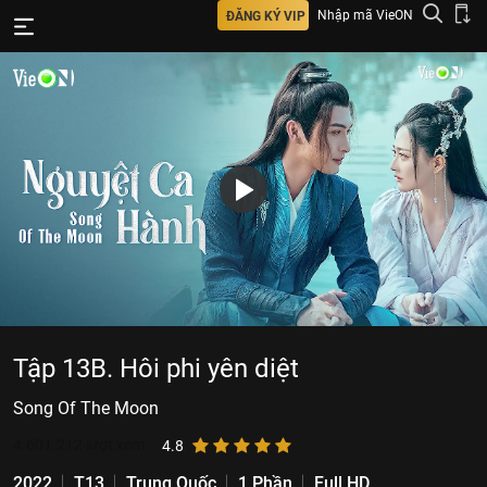
Nhập mã VieON
ĐĂNG KÝ VIP
Tập 13B. Hôi phi yên diệt
Song Of The Moon
4.601.212
lượt xem
4.8
2022
T13
Trung Quốc
1 Phần
Full HD