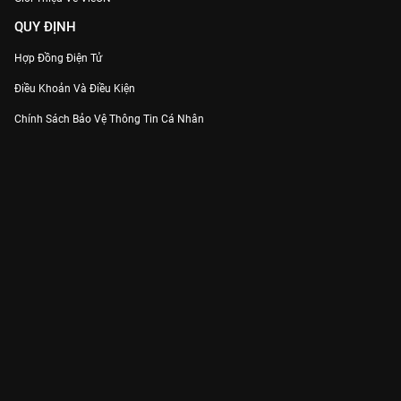
QUY ĐỊNH
Hợp Đồng Điện Tử
Điều Khoản Và Điều Kiện
Chính Sách Bảo Vệ Thông Tin Cá Nhân
Chính Sách Bảo Vệ Người Tiêu Dùng Dễ Bị Tổn Thương
Thỏa Thuận Sử Dụng Dịch Vụ Mạng Xã Hội
THÔNG TIN
Thông Báo
Trung Tâm Hỗ Trợ
Liên Hệ
Góp Ý
Công ty Cổ phần VieON - Địa chỉ: Tầng 5, 222 Pasteur, Phường Xuân Hòa,