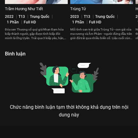
Trầm Hương Như Tiết
Trùng Tử
H
2022
T13
Trung Quốc
2023
T13
Trung Quốc
2
1 Phần
Full HD
1 Phần
Full HD
Đóa sen Thượng cổ quý giá Nhan Đạm hóa
Mối tình oan trái giữa Trùng Tử - con gái của
N
kiếp thành người, gặp được tình kiếp đời
ma vương và Âm Phàm - người đứng đầu tiên
t
mình là Ứng Uyên. Trải qua 3 kiếp yêu, hận,
giới đã trải qua nhiều biến cố. Liệu cuối cùng,
n
họa nên tình yêu khắc cốt ghi tâm.
họ có thể ở bên nhau?
v
Bình luận
Chức năng bình luận tạm thời không khả dụng trên nội
dung này
Xem Tập 13B. Hôi phi yên diệt Nguyệt Ca Hành - 40 Tập của
Trung Quốc có sự tham gia của . Thuộc thể loại: Phim bộ