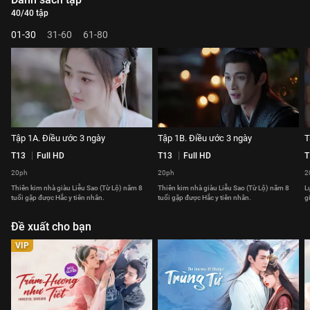
40/40 tập
01-30
31-60
61-80
Tập 1A. Điều ước 3 ngày
Tập 1B. Điều ước 3 ngày
T
T13
Full HD
T13
Full HD
T
20ph
20ph
2
Thiên kim nhà giàu Liễu Sao (Từ Lộ) năm 8
Thiên kim nhà giàu Liễu Sao (Từ Lộ) năm 8
L
tuổi gặp được Hắc y tiên nhân.
tuổi gặp được Hắc y tiên nhân.
g
Đề xuất cho bạn
VIP