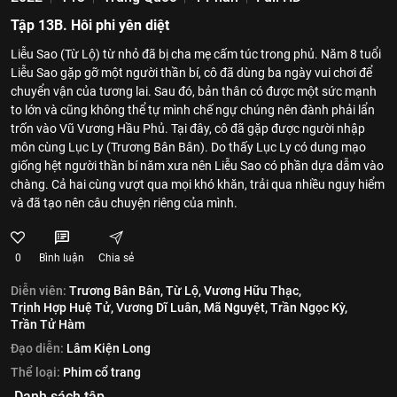
Tập 13B. Hôi phi yên diệt
Liễu Sao (Từ Lộ) từ nhỏ đã bị cha mẹ cấm túc trong phủ. Năm 8 tuổi
Liễu Sao gặp gỡ một người thần bí, cô đã dùng ba ngày vui chơi để
chuyển vận của tương lai. Sau đó, bản thân có được một sức mạnh
to lớn và cũng không thể tự mình chế ngự chúng nên đành phải lẩn
trốn vào Vũ Vương Hầu Phủ. Tại đây, cô đã gặp được người nhập
môn cùng Lục Ly (Trương Bân Bân). Do thấy Lục Ly có dung mạo
giống hệt người thần bí năm xưa nên Liễu Sao có phần dựa dẫm vào
chàng. Cả hai cùng vượt qua mọi khó khăn, trải qua nhiều nguy hiểm
và đã tạo nên câu chuyện riêng của mình.
0
Bình luận
Chia sẻ
Diễn viên:
Trương Bân Bân,
Từ Lộ,
Vương Hữu Thạc,
Trịnh Hợp Huệ Tử,
Vương Dĩ Luân,
Mã Nguyệt,
Trần Ngọc Kỳ,
Trần Tử Hàm
Đạo diễn:
Lâm Kiện Long
Thể loại:
Phim cổ trang
Danh sách tập