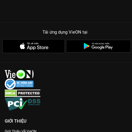
Tải ứng dụng VieON
tại
GIỚI THIỆU
Giới Thiệu Về VieON