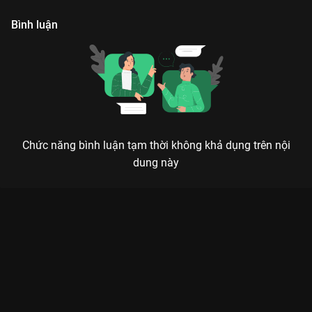
Bình luận
Chức năng bình luận tạm thời không khả dụng trên nội
dung này
HẬU CUNG CHÂN HOÀN TRUYỆN: TƯỢNG ĐÀI CUNG ĐẤU
KHÔNG THỂ XÔ ĐỔ SUỐT MỘT THẬP KỶ
Trong cung, muốn sống sót thì đừng bao giờ để lộ tâm can, vì kẻ thù luôn trực chờ sơ
hở của bạn.
Nếu được hỏi đâu là bộ phim bộ Trung Quốc về đề tài thâm
cung nội chiến đáng xem nhất mọi thời đại, chắc chắn cái tên
Hậu Cung Chân Hoàn Truyện
sẽ luôn chễm chệ ở ngôi đầu.
Không cần những kỹ xảo hào nhoáng hay dàn diễn viên lưu