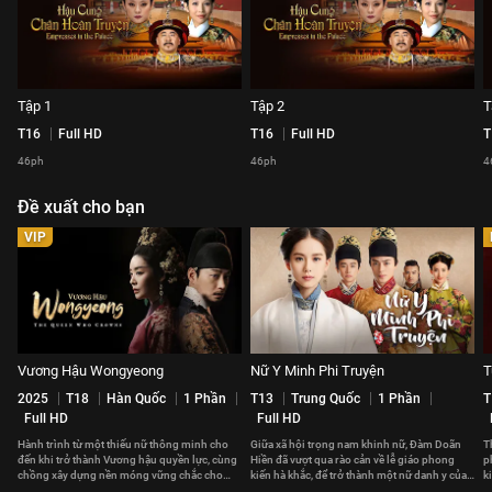
Tập 1
Tập 2
T
T16
Full HD
T16
Full HD
T
46ph
46ph
4
Đề xuất cho bạn
VIP
Vương Hậu Wongyeong
Nữ Y Minh Phi Truyện
T
2025
T18
Hàn Quốc
1 Phần
T13
Trung Quốc
1 Phần
T
Full HD
Full HD
Hành trình từ một thiếu nữ thông minh cho
Giữa xã hội trọng nam khinh nữ, Đàm Doãn
T
đến khi trở thành Vương hậu quyền lực, cùng
Hiền đã vượt qua rào cản về lễ giáo phong
p
chồng xây dựng nền móng vững chắc cho
kiến hà khắc, để trở thành một nữ danh y của
k
Joseon của Wongyeong.
Trung Quốc.
c