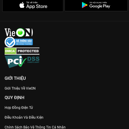
thành biểu tượng, khiến khán giả vừa thương vừa sợ trước sự
biến đổi tâm lý cực kỳ phức tạp.
Lời thoại ẩn ý sâu sắc:
Mỗi câu nói trong phim đều mang nhiều
tầng nghĩa, đòi hỏi người xem phải suy ngẫm mới thấy hết sự
thâm hiểm.
Bản quyền sắc nét nhất:
VieON cung cấp chất lượng hình ảnh
Full HD cùng thuyết minh chuẩn, giúp trải nghiệm xem phim trở
nên hoàn hảo.
Gia nhập hệ cày phim cung đấu và tận hưởng siêu phẩm
Hậu
Cung Chân Hoàn Truyện
ngay hôm nay trên
VieON
!
GIỚI THIỆU
Giới Thiệu Về VieON
QUY ĐỊNH
Hợp Đồng Điện Tử
Điều Khoản Và Điều Kiện
Chính Sách Bảo Vệ Thông Tin Cá Nhân