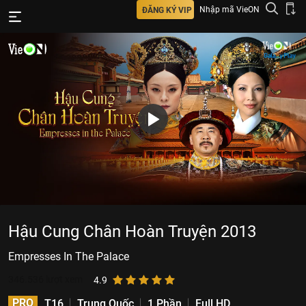
Nhập mã VieON
ĐĂNG KÝ VIP
Hậu Cung Chân Hoàn Truyện 2013
Empresses In The Palace
346.536
lượt xem
4.9
PRO
T16
Trung Quốc
1 Phần
Full HD