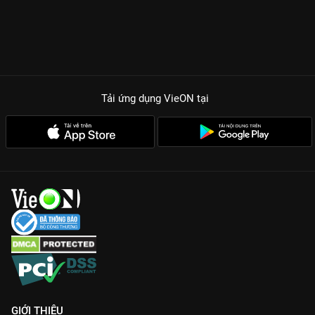
Tải ứng dụng VieON
tại
GIỚI THIỆU