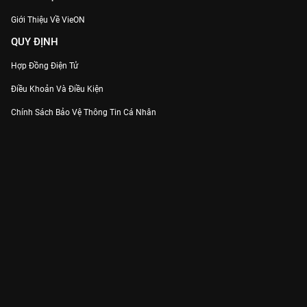
Giới Thiệu Về VieON
QUY ĐỊNH
Hợp Đồng Điện Tử
Điều Khoản Và Điều Kiện
Chính Sách Bảo Vệ Thông Tin Cá Nhân
Chính Sách Bảo Vệ Người Tiêu Dùng Dễ Bị Tổn Thương
Thỏa Thuận Sử Dụng Dịch Vụ Mạng Xã Hội
THÔNG TIN
Thông Báo
Trung Tâm Hỗ Trợ
Liên Hệ
Góp Ý