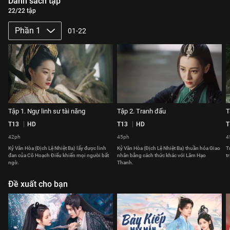
Danh sách tập
22/22 tập
Phần 1
01-22
Tập 1. Ngự linh sư tài năng
Tập 2. Tranh đấu
T
T13
HD
T13
HD
T
42ph
45ph
4
Kỷ Vân Hòa (Địch Lệ Nhiệt Ba) lấy được linh
Kỷ Vân Hòa (Địch Lệ Nhiệt Ba) thuần hóa Giao
T
đan của Cô Hoạch Điểu khiến mọi người bất
nhân bằng cách thức khác với Lâm Hạo
t
ngờ.
Thanh.
Đề xuất cho bạn