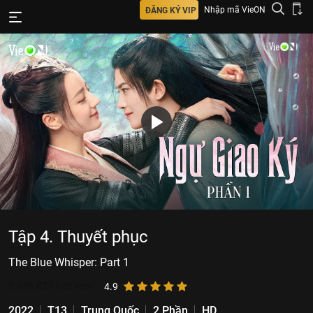
Nhập mã VieON
ĐĂNG KÝ VIP
Tập 4. Thuyết phục
The Blue Whisper: Part 1
3.439.827
lượt xem
4.9
2022
T13
Trung Quốc
2 Phần
HD