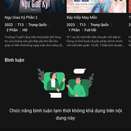
Ngự Giao Ký Phần 2
Bảy Kiếp May Mắn
T
2022
T13
Trung Quốc
2023
T13
Trung Quốc
2
2 Phần
HD
1 Phần
Full HD
Trường Ý nghĩ rằng Vân Hoà phản bội lòng
Vì 1 sự cố, một tiểu tiên chuyên nối dây tơ
H
tin của chàng nên giờ đây yêu thù lẫn lộn,
hồng vô tình buộc duyên phận chính mình
h
giày vò Vân Hoà từng ngày mặc cho nàng cầu
với một tiên quân. Từ đó, 7 kiếp tình duyên
t
xin sự tự do.
của họ bắt đầu.
l
Bình luận
Chức năng bình luận tạm thời không khả dụng trên nội
dung này