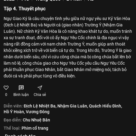
Tập 4. Thuyết phục
Ngự Giao Ký là câu chuyện tình yêu giữa nữ ngự yêu sư Kỷ Vân Hòa
(Địch Lệ Nhiệt Ba) và Người cá (giao nhân) Trường Ý (Nhậm Gia
Luân). Nữ chính Kỷ Vân Hòa là cô nàng khao khát tự do, muốn tránh
xa sự tranh đoạt, đối với cô ấy Ngự Yêu Cốc chính là địa ngục vì vậy
nàng rất đồng cảm với nam chính Trường Ý, muốn giúp anh thoát
khỏi xiềng xích trở về với biển cả tự do. Trong khi đó, Trường Ý là giao
nhân dưới biển sâu, chỉ vì cứu công chúa mà bị công chúa bắt lên bờ
làm nô lệ, công chúa giao cho Ngự Yêu Cốc yêu cầu Ngự Yêu Cốc
phải thuần phục Giao Nhân, bắt Giao Nhân mở miệng nói, tách bỏ
đuôi cá và phải phục tùng vô điều kiện.
0
Bình luận
Chia sẻ
Diễn viên:
Địch Lệ Nhiệt Ba,
Nhậm Gia Luân,
Quách Hiểu Đình,
Hồ Ý Hoàn,
Vương Đông
Đạo diễn:
Chu Nhuệ Bân
Thể loại:
Phim cổ trang