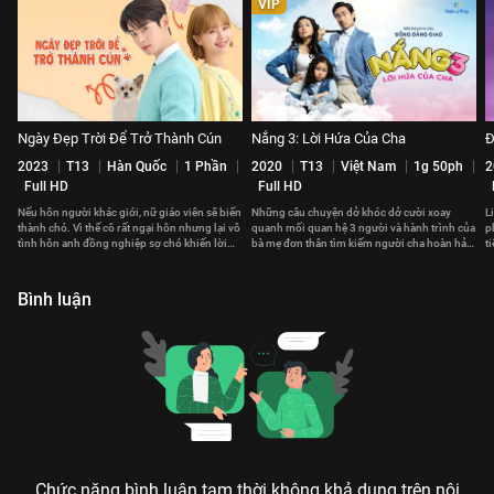
VIP
Ngày Đẹp Trời Để Trở Thành Cún
Nắng 3: Lời Hứa Của Cha
Đ
2023
T13
Hàn Quốc
1 Phần
2020
T13
Việt Nam
1g 50ph
2
Full HD
Full HD
Nếu hôn người khác giới, nữ giáo viên sẽ biến
Những câu chuyện dở khóc dở cười xoay
L
thành chó. Vì thế cô rất ngại hôn nhưng lại vô
quanh mối quan hệ 3 người và hành trình của
p
tình hôn anh đồng nghiệp sợ chó khiến lời
bà mẹ đơn thân tìm kiếm người cha hoàn hảo
t
nguyền càng khó hóa giải
cho con gái mình.
l
Bình luận
Chức năng bình luận tạm thời không khả dụng trên nội