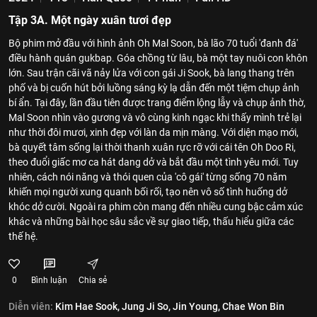
Tập 3A. Một ngày xuân tươi đẹp
Bộ phim mở đầu với hình ảnh Oh Mal Soon, bà lão 70 tuổi 'đanh đá'
điều hành quán gukbap. Góa chồng từ lâu, bà một tay nuôi con khôn
lớn. Sau trận cãi vã nảy lửa với con gái Ji Sook, bà lang thang trên
phố và bị cuốn hút bởi luồng sáng kỳ lạ dẫn đến một tiệm chụp ảnh
bí ẩn. Tại đây, lần đầu tiên được trang điểm lộng lẫy và chụp ảnh thờ,
Mal Soon nhìn vào gương và vô cùng kinh ngạc khi thấy mình trẻ lại
như thời đôi mươi, xinh đẹp với làn da mịn màng. Với diện mạo mới,
bà quyết tâm sống lại thời thanh xuân rực rỡ với cái tên Oh Doo Ri,
theo đuổi giấc mơ ca hát dang dở và bắt đầu một tình yêu mới. Tuy
nhiên, cách nói năng và thói quen của 'cô gái' từng sống 70 năm
khiến mọi người xung quanh bối rối, tạo nên vô số tình huống dở
khóc dở cười. Ngoài ra phim còn mang đến nhiều cung bậc cảm xúc
khác và những bài học sâu sắc về sự giao tiếp, thấu hiểu giữa các
thế hệ.
0
Bình luận
Chia sẻ
Diễn viên:
Kim Hae Sook,
Jung Ji So,
Jin Young,
Chae Won Bin