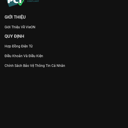
GIỚI THIỆU
Giới Thiệu Về VieON
QUY ĐỊNH
Hợp Đồng Điện Tử
Điều Khoản Và Điều Kiện
Chính Sách Bảo Vệ Thông Tin Cá Nhân
Chính Sách Bảo Vệ Người Tiêu Dùng Dễ Bị Tổn Thương
Thỏa Thuận Sử Dụng Dịch Vụ Mạng Xã Hội
THÔNG TIN
Thông Báo
Trung Tâm Hỗ Trợ
Liên Hệ