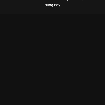
dung này
Xem Tập 3A. Một ngày xuân tươi đẹp Ngoại Già Hồi Xuân - 12
Tập của Hàn Quốc có sự tham gia của . Thuộc thể loại: Phim
bộ