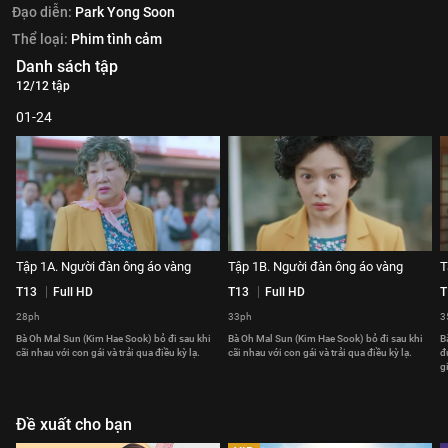
Đạo diễn:
Park Yong Soon
Thể loại:
Phim tình cảm
Danh sách tập
12/12 tập
01-24
Tập 1A. Người đàn ông áo vàng
Tập 1B. Người đàn ông áo vàng
T
T13
Full HD
T13
Full HD
T
28ph
33ph
3
Bà Oh Mal Sun (Kim Hae Sook) bỏ đi sau khi
Bà Oh Mal Sun (Kim Hae Sook) bỏ đi sau khi
B
cãi nhau với con gái và trải qua điều kỳ lạ.
cãi nhau với con gái và trải qua điều kỳ lạ.
đ
g
Đề xuất cho bạn