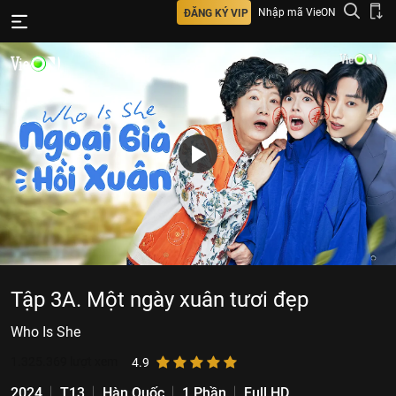
Nhập mã VieON
ĐĂNG KÝ VIP
Tập 3A. Một ngày xuân tươi đẹp
Who Is She
1.325.369
lượt xem
4.9
2024
T13
Hàn Quốc
1 Phần
Full HD