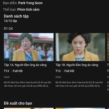
Đạo diễn:
Park Yong Soon
Thể loại:
Phim tình cảm
Danh sách tập
12/12 tập
01-24
Tập 1A. Người đàn ông áo vàng
Tập 1B. Người đàn ông áo vàng
T
T13
Full HD
T13
Full HD
T
28ph
33ph
3
Bà Oh Mal Sun (Kim Hae Sook) bỏ đi sau khi
Bà Oh Mal Sun (Kim Hae Sook) bỏ đi sau khi
B
cãi nhau với con gái và trải qua điều kỳ lạ.
cãi nhau với con gái và trải qua điều kỳ lạ.
đ
g
Đề xuất cho bạn