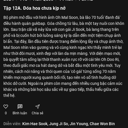
Tập 12A. Đóa hoa chưa kịp nở
Bộ phim mở đầu với hình ảnh Oh Mal Soon, bà lão 70 tuổi 'đanh đá'
điều hành quán gukbap. Góa chồng từ lâu, bà một tay nuôi con khôn
lớn. Sau trận cãi vã nảy lửa với con gái Ji Sook, bà lang thang trên
phố và bị cuốn hút bởi luồng sáng kỳ lạ dẫn đến một tiệm chụp ảnh
bí ẩn. Tại đây, lần đầu tiên được trang điểm lộng lẫy và chụp ảnh thờ,
Mal Soon nhìn vào gương và vô cùng kinh ngạc khi thấy mình trẻ lại
như thời đôi mươi, xinh đẹp với làn da mịn màng. Với diện mạo mới,
bà quyết tâm sống lại thời thanh xuân rực rỡ với cái tên Oh Doo Ri,
theo đuổi giấc mơ ca hát dang dở và bắt đầu một tình yêu mới. Tuy
nhiên, cách nói năng và thói quen của 'cô gái' từng sống 70 năm
khiến mọi người xung quanh bối rối, tạo nên vô số tình huống dở
khóc dở cười. Ngoài ra phim còn mang đến nhiều cung bậc cảm xúc
khác và những bài học sâu sắc về sự giao tiếp, thấu hiểu giữa các
thế hệ.
0
Bình luận
Chia sẻ
Diễn viên:
Kim Hae Sook,
Jung Ji So,
Jin Young,
Chae Won Bin