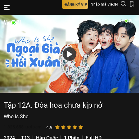
Nhập mã VieON
ĐĂNG KÝ VIP
Tập 12A. Đóa hoa chưa kịp nở
Who Is She
1.325.658
lượt xem
4.9
2024
T13
Hàn Quốc
1 Phần
Full HD