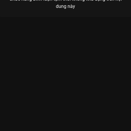
dung này
Xem Tập 12A. Đóa hoa chưa kịp nở Ngoại Già Hồi Xuân - 12
Tập của Hàn Quốc có sự tham gia của . Thuộc thể loại: Phim
bộ