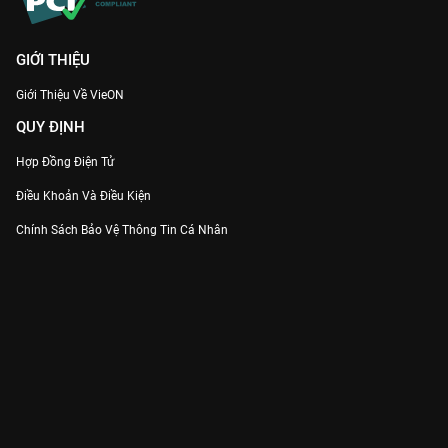
GIỚI THIỆU
Giới Thiệu Về VieON
QUY ĐỊNH
Hợp Đồng Điện Tử
Điều Khoản Và Điều Kiện
Chính Sách Bảo Vệ Thông Tin Cá Nhân
Chính Sách Bảo Vệ Người Tiêu Dùng Dễ Bị Tổn Thương
Thỏa Thuận Sử Dụng Dịch Vụ Mạng Xã Hội
THÔNG TIN
Thông Báo
Trung Tâm Hỗ Trợ
Liên Hệ