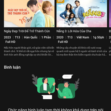
VIP
Ngày Đẹp Trời Để Trở Thành Cún
Nắng 3: Lời Hứa Của Cha
Đ
2023
T13
Hàn Quốc
1 Phần
2020
T13
Việt Nam
1g 50ph
2
Full HD
Full HD
Nếu hôn người khác giới, nữ giáo viên sẽ biến
Những câu chuyện dở khóc dở cười xoay
L
thành chó. Vì thế cô rất ngại hôn nhưng lại vô
quanh mối quan hệ 3 người và hành trình của
p
tình hôn anh đồng nghiệp sợ chó khiến lời
bà mẹ đơn thân tìm kiếm người cha hoàn hảo
t
nguyền càng khó hóa giải
cho con gái mình.
l
Bình luận
Chức năng bình luận tạm thời không khả dụng trên nội