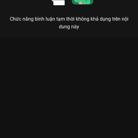
Chức năng bình luận tạm thời không khả dụng trên nội
dung này
Xem Tập 24 Năm Ấy Hoa Nở Trăng Vừa Tròn - Nothing Gold
Can Stay - 74 Tập của Trung Quốc có sự tham gia của . Thuộc
thể loại: Phim bộ