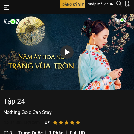
Nhập mã VieON
ĐĂNG KÝ VIP
Tập 24
Nothing Gold Can Stay
4.307.882
lượt xem
4.9
T13
Trung Quốc
1 Phần
Full HD