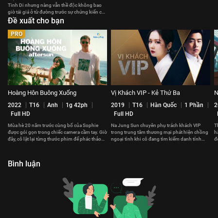
Tinh Di nhưng nàng vẫn thề độc không bao
giờ tái giá ở từ đường trước sự chứng kiến của
mọi người.
Đề xuất cho bạn
PRO
Hoàng Hôn Buông Xuống
Vị Khách VIP - Kẻ Thứ Ba
N
2022
T16
Anh
1g 42ph
2019
T16
Hàn Quốc
1 Phần
2
Full HD
Full HD
Mùa hè 20 năm trước cùng bố của Sophie
Na Jung Sun chuyên phụ trách khách VIP
T
được gói gọn trong chiếc camera cầm tay. Giờ
trong trung tâm thương mại phát hiện chồng
h
đây, cô lật lại từng thước phim để phác thảo
ngoại tình khi cô đang tìm kiếm danh tính
đ
lại câu chuyện.
một vị khách VIP nữ
S
Bình luận