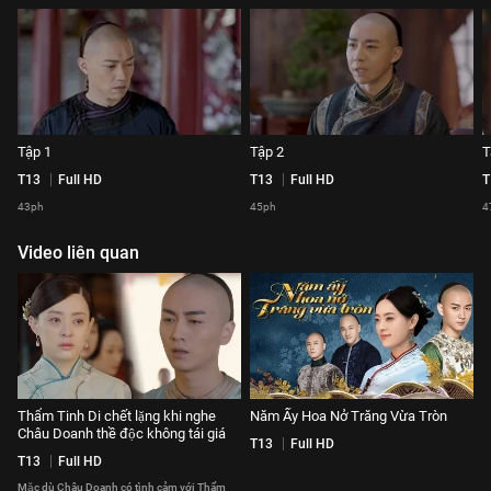
Tập 1
Tập 2
T
T13
Full HD
T13
Full HD
T
43ph
45ph
4
Video liên quan
Thẩm Tinh Di chết lặng khi nghe
Năm Ấy Hoa Nở Trăng Vừa Tròn
Châu Doanh thề độc không tái giá
T13
Full HD
T13
Full HD
Mặc dù Châu Doanh có tình cảm với Thẩm