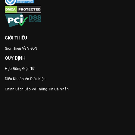
GIỚI THIỆU
Giới Thiệu Về VieON
QUY ĐỊNH
Hợp Đồng Điện Tử
Điều Khoản Và Điều Kiện
Chính Sách Bảo Vệ Thông Tin Cá Nhân
Chính Sách Bảo Vệ Người Tiêu Dùng Dễ Bị Tổn Thương
Thỏa Thuận Sử Dụng Dịch Vụ Mạng Xã Hội
THÔNG TIN
Thông Báo