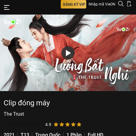
Nhập mã VieON
ĐĂNG KÝ VIP
Clip đóng máy
The Trust
2.688.798
lượt xem
4.9
2021
T13
Trung Quốc
1 Phần
Full HD