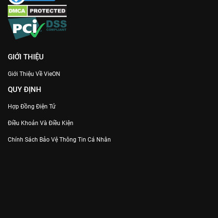
GIỚI THIỆU
Giới Thiệu Về VieON
QUY ĐỊNH
Hợp Đồng Điện Tử
Điều Khoản Và Điều Kiện
Chính Sách Bảo Vệ Thông Tin Cá Nhân
Chính Sách Bảo Vệ Người Tiêu Dùng Dễ Bị Tổn Thương
Thỏa Thuận Sử Dụng Dịch Vụ Mạng Xã Hội
THÔNG TIN
Thông Báo