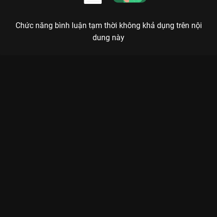
Chức năng bình luận tạm thời không khả dụng trên nội
dung này
Xem Clip đóng máy Lưỡng Bất Nghi - 30 Tập của Trung Quốc
có sự tham gia của . Thuộc thể loại: Phim bộ