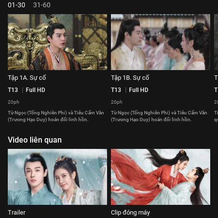
01-30
31-60
Tập 1A. Sự cố
Tập 1B. Sự cố
T
T13
Full HD
T13
Full HD
T
20ph
20ph
2
Từ Ngọc (Tống Nghiên Phi) và Tiêu Cẩm Vân
Từ Ngọc (Tống Nghiên Phi) và Tiêu Cẩm Vân
T
(Trương Hạo Duy) hoán đổi linh hồn.
(Trương Hạo Duy) hoán đổi linh hồn.
q
Video liên quan
Trailer
Clip đóng máy