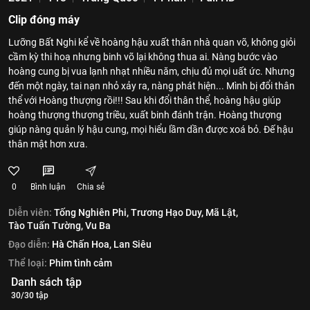
Clip đóng máy
Lưỡng Bất Nghi kể về hoàng hậu xuất thân nhà quan võ, không giỏi
cầm kỳ thi hoạ nhưng binh võ lại không thua ai. Nàng bước vào
hoàng cung bị vua lạnh nhạt nhiều năm, chịu đủ mọi uất ức. Nhưng
đến một ngày, tai nạn nhỏ xảy ra, nàng phát hiện... Mình bị đổi thân
thể với Hoàng thượng rồi!!! Sau khi đổi thân thể, hoàng hậu giúp
hoàng thượng thượng triều, xuất binh đánh trận. Hoàng thượng
giúp nàng quản lý hậu cung, mọi hiểu lầm dần được xoá bỏ. Đế hậu
thân mật hơn xưa.
0
Bình luận
Chia sẻ
Diễn viên:
Tống Nghiên Phi,
Trương Hạo Duy,
Mã Lật,
Tào Tuấn Tường,
Vu Ba
Đạo diễn:
Hà Chấn Hoa,
Lan Siêu
Thể loại:
Phim tình cảm
Danh sách tập
30/30 tập