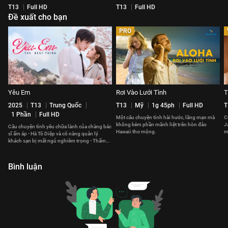
T13
Full HD
T13
Full HD
Đề xuất cho bạn
PRO
Yêu Em
Rơi Vào Lưới Tình
T
2025
T13
Trung Quốc
T13
Mỹ
1g 45ph
Full HD
T
1 Phần
Full HD
Một câu chuyện tình hài hước, lãng mạn mà
C
không kém phần mãnh liệt trên hòn đảo
J
Câu chuyện tình yêu chữa lành của chàng bác
Hawaii thơ mộng.
m
sĩ ấm áp - Hà Tô Diệp và cô nàng quản lý
t
khách sạn bị mất ngủ nghiêm trọng - Thẩm
Tích Phàm.
Bình luận