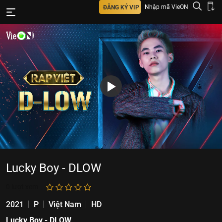
Nhập mã VieON
ĐĂNG KÝ VIP
Lucky Boy - DLOW
0
lượt xem
2021
P
Việt Nam
HD
Lucky Boy - DLOW