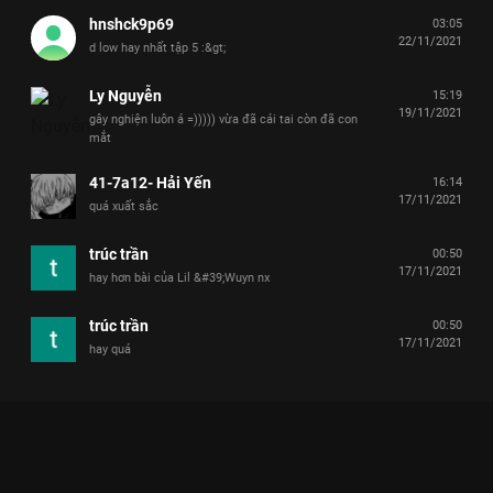
hnshck9p69
03:05
22/11/2021
d low hay nhất tập 5 :&gt;
Ly Nguyễn
15:19
19/11/2021
gây nghiện luôn á =))))) vừa đã cái tai còn đã con
mắt
41-7a12- Hải Yến
16:14
17/11/2021
quá xuất sắc
trúc trần
00:50
17/11/2021
hay hơn bài của Lil &#39;Wuyn nx
trúc trần
00:50
17/11/2021
hay quá
Xem Lucky Boy - DLOW của Việt Nam có sự tham gia của D-
LOW. Thuộc thể loại: Short Content