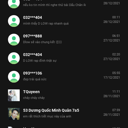
28/12/2021
nếu ko tin mình thì nghe thử bài Dấu Chân ik
032***404
00:11
28/12/2021
mình thấy D LOW rap nhanh quá
097***888
06:51
27/12/2021
Dlow sẽ vào chung kết 👏🏻
032***404
02:20
27/12/2021
D LOW rap đỉnh thật sự
093***106
05:55
17/12/2021
đẹp trái quá sức
TQuyeen
11:11
28/11/2021
cháy cháy cháy
53 Dương Quốc Minh Quân 7a5
07:59
28/11/2021
em rất thích tiết mục này của anh