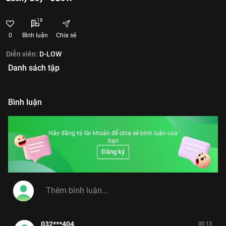
18
0
Bình luận
Chia sẻ
Diễn viên:
D-LOW
Danh sách tập
Bình luận
Hãy đăng ký tài khoản để chia sẻ bình luận của
bạn
Đăng ký
032***404
00:13