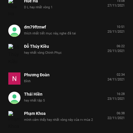
Hue Ha
15:08
27/11/2021
D L hay nhất vòng 1
dm79ftrnwf
10:51
25/11/2021
thích nhất tiết mục này, nghe đã tai
Đỗ Thúy Kiều
06:22
25/11/2021
hay nhất vòng Chinh Phục
Phương Đoàn
02:34
24/11/2021
Đỉnh
Thái Hiền
16:28
23/11/2021
hay nhất tập 5
Phạm Khoa
06:38
22/11/2021
mình cảm thấy hay nhất vòng này của rv mùa 2