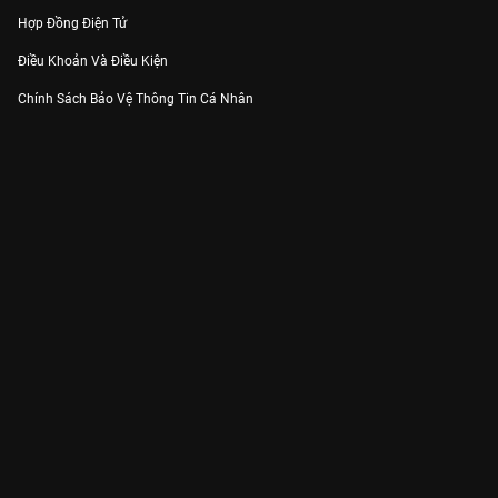
Hợp Đồng Điện Tử
Điều Khoản Và Điều Kiện
Chính Sách Bảo Vệ Thông Tin Cá Nhân
Chính Sách Bảo Vệ Người Tiêu Dùng Dễ Bị Tổn Thương
Thỏa Thuận Sử Dụng Dịch Vụ Mạng Xã Hội
THÔNG TIN
Thông Báo
Trung Tâm Hỗ Trợ
Liên Hệ
Góp Ý
Công ty Cổ phần VieON - Địa chỉ: Tầng 5, 222 Pasteur, Phường Xuân Hòa,
Thành phố Hồ Chí Minh
Email:
support@vieon.vn
| Hotline:
1800.599.920
(miễn phí)