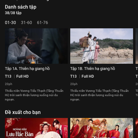
Danh sách tập
38/38 tập
01-30
31-60
61-76
Tập 1A. Thiên hạ giang hồ
Tập 1B. Thiên hạ giang hồ
T
T13
Full HD
T13
Full HD
T
20ph
20ph
2
Thiếu niên Vương Tiểu Thạch (Tăng Thuấn
Thiếu niên Vương Tiểu Thạch (Tăng Thuấn
T
Hi) trời sanh thiện lương xuống núi du
Hi) trời sanh thiện lương xuống núi du
T
ngoạn.
ngoạn.
Đề xuất cho bạn