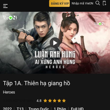
Nhập mã VieON
ĐĂNG KÝ VIP
Tập 1A. Thiên hạ giang hồ
Heroes
3.985.457
lượt xem
4.8
2022
T13
Trung Quốc
1 Phần
Full HD