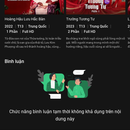
Hoàng Hậu Lưu Hắc Bàn
Trường Tương Tư
L
2022
T13
Trung Quốc
2023
T13
Trung Quốc
2
1 Phần
Full HD
2 Phần
Full HD
Từ đứa con rơi của Thừa tướng, bị toàn triều
Ba chàng trai khôi ngô cùng phải lòng một cô
V
cười chê, là oan gia của thái tử, Lưu Kim
gái. Mỗi người mang trong mình một chí
â
Phượng về sau trở thành hoàng hậu, cùng
hướng riêng, liệu cuối cùng ai sẽ là người
đ
hoàng đế cai quản giang sơn.
chinh phục được cô gái ấy?
c
Bình luận
Chức năng bình luận tạm thời không khả dụng trên nội
dung này