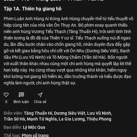
Tập 1A. Thiên hạ giang hồ
Phim Luận Anh Hùng Ai Xứng Anh Hùng chuyển thể từ tiểu thuyết võ
hiệp cùng tên của nhà văn Ôn Thụy An. Bộ phim xoay quanh thiếu
niên anh hùng Vương Tiểu Thạch (Tăng Thuấn Hi), trời sinh tính tình
thiện lương là đồ đệ của Thiên Y cư sĩ. Tiểu Thạch xuống núi đi ngao
du, lần đầu bước chân vào chốn giang hồ, nhân duyên đưa đẩy gặp
gỡ và kết giao bằng hữu chí cốt với Ôn Nhu (Dương Siêu Việt), Bạch
Sầu Phi (Lưu Vũ Ninh) và Tô Mộng Chẩm (Trần Sở Hà). Bốn người
với xuất thân khác nhau cùng một chí anh hùng mà quyết lập lời thề
hẹn kiếp này. Họ cùng nhau vượt qua những khó khăn, hiểm nguy
khó lường nơi giang hồ hiểm ác, dần trưởng thành và hiểu được đạo
nghĩa làm người, chí anh hùng thật sự.
0
Bình luận
Chia sẻ
Diễn viên:
Tăng Thuấn Hi,
Dương Siêu Việt,
Lưu Vũ Ninh,
Trần Sở Hà,
Mạnh Tử Nghĩa,
La Gia Lương,
Thiệu Phong
Đạo diễn:
Lý Mộc Qua
Thể loại:
Phim cổ trang