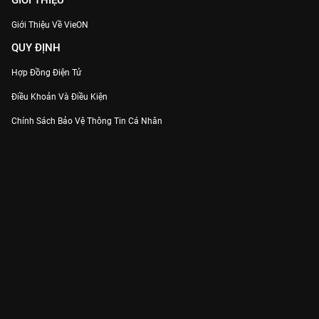
GIỚI THIỆU
Giới Thiệu Về VieON
QUY ĐỊNH
Hợp Đồng Điện Tử
Điều Khoản Và Điều Kiện
Chính Sách Bảo Vệ Thông Tin Cá Nhân
Chính Sách Bảo Vệ Người Tiêu Dùng Dễ Bị Tổn Thương
Thỏa Thuận Sử Dụng Dịch Vụ Mạng Xã Hội
THÔNG TIN
Thông Báo
Trung Tâm Hỗ Trợ
Liên Hệ
Góp Ý