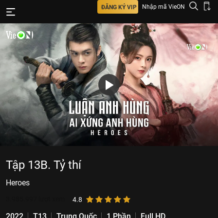
Nhập mã VieON
ĐĂNG KÝ VIP
Tập 13B. Tỷ thí
Heroes
3.985.997
lượt xem
4.8
2022
T13
Trung Quốc
1 Phần
Full HD