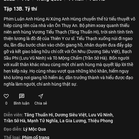
Tập 13B. Tỷ thí
Phim Luận Anh Hùng Ai Xứng Anh Hùng chuyển thể từ tiểu thuyết võ
hiệp cùng tên của nhà văn Ôn Thụy An. Bộ phim xoay quanh thiếu
niên anh hùng Vương Tiểu Thạch (Tăng Thuấn Hi), trời sinh tính tình
thiện lương là đồ đệ của Thiên Y cư sĩ. Tiểu Thạch xuống núi đi ngao
du, lần đầu bước chân vào chốn giang hồ, nhân duyên đưa đẩy gặp
gỡ và kết giao bằng hữu chí cốt với Ôn Nhu (Dương Siêu Việt), Bạch
Sầu Phi (Lưu Vũ Ninh) và Tô Mộng Chẩm (Trần Sở Hà). Bốn người
với xuất thân khác nhau cùng một chí anh hùng mà quyết lập lời thề
hẹn kiếp này. Họ cùng nhau vượt qua những khó khăn, hiểm nguy
khó lường nơi giang hồ hiểm ác, dần trưởng thành và hiểu được đạo
nghĩa làm người, chí anh hùng thật sự.
0
Bình luận
Chia sẻ
Diễn viên:
Tăng Thuấn Hi,
Dương Siêu Việt,
Lưu Vũ Ninh,
Trần Sở Hà,
Mạnh Tử Nghĩa,
La Gia Lương,
Thiệu Phong
Đạo diễn:
Lý Mộc Qua
Thể loại:
Phim cổ trang