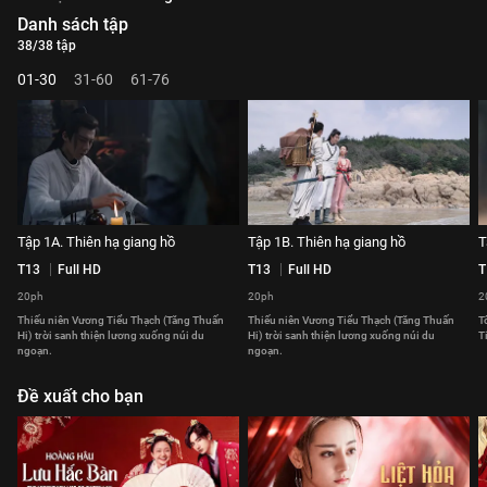
Danh sách tập
38/38 tập
01-30
31-60
61-76
Tập 1A. Thiên hạ giang hồ
Tập 1B. Thiên hạ giang hồ
T
T13
Full HD
T13
Full HD
T
20ph
20ph
2
Thiếu niên Vương Tiểu Thạch (Tăng Thuấn
Thiếu niên Vương Tiểu Thạch (Tăng Thuấn
T
Hi) trời sanh thiện lương xuống núi du
Hi) trời sanh thiện lương xuống núi du
T
ngoạn.
ngoạn.
Đề xuất cho bạn