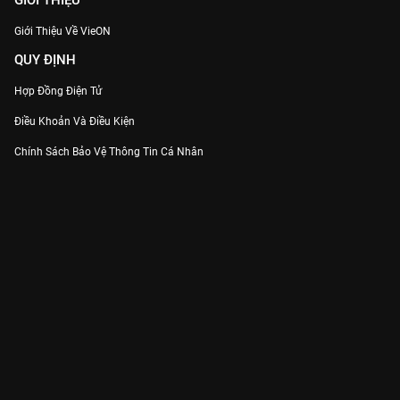
GIỚI THIỆU
Giới Thiệu Về VieON
QUY ĐỊNH
Hợp Đồng Điện Tử
Điều Khoản Và Điều Kiện
Chính Sách Bảo Vệ Thông Tin Cá Nhân
Chính Sách Bảo Vệ Người Tiêu Dùng Dễ Bị Tổn Thương
Thỏa Thuận Sử Dụng Dịch Vụ Mạng Xã Hội
THÔNG TIN
Thông Báo
Trung Tâm Hỗ Trợ
Liên Hệ
Góp Ý