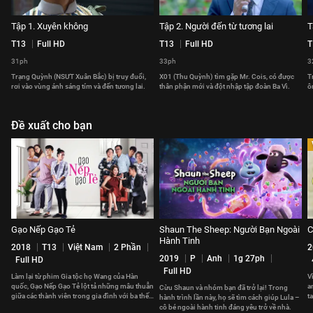
Tập 1. Xuyên không
Tập 2. Người đến từ tương lai
T
T13
Full HD
T13
Full HD
T
31ph
33ph
3
Trạng Quỳnh (NSƯT Xuân Bắc) bị truy đuổi,
X01 (Thu Quỳnh) tìm gặp Mr. Cois, có được
T
rơi vào vùng ánh sáng tím và đến tương lai.
thân phận mới và đột nhập tập đoàn Ba Vì.
ô
Đề xuất cho bạn
Gạo Nếp Gạo Tẻ
Shaun The Sheep: Người Bạn Ngoài
C
Hành Tinh
2018
T13
Việt Nam
2 Phần
2
2019
P
Anh
1g 27ph
Full HD
Full HD
Làm lại từ phim Gia tộc họ Wang của Hàn
V
quốc, Gạo Nếp Gạo Tẻ lột tả những mâu thuẫn
a
Cừu Shaun và nhóm bạn đã trở lại! Trong
giữa các thành viên trong gia đình với ba thế
t
hành trình lần này, họ sẽ tìm cách giúp Lula –
hệ sống chung dưới một mái nhà
p
cô bé ngoài hành tinh đáng yêu trở về nhà.