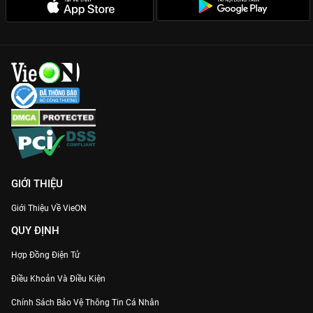
Đừng bỏ lỡ hành trình lan tỏa tình yêu trong
LOF Ba Vì - Sứ
Mệnh Yêu Thương
bản đẹp nhất trên
VieON
!
GIỚI THIỆU
Giới Thiệu Về VieON
QUY ĐỊNH
Hợp Đồng Điện Tử
Điều Khoản Và Điều Kiện
Chính Sách Bảo Vệ Thông Tin Cá Nhân