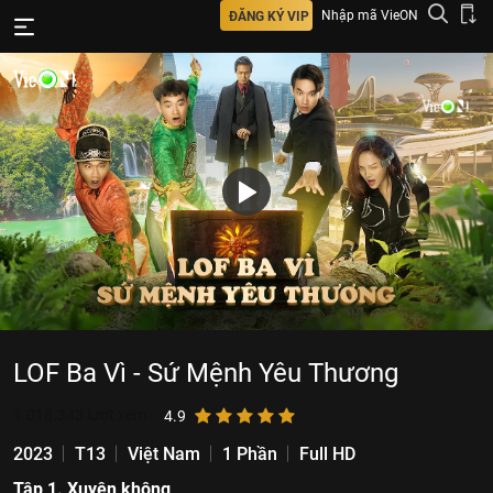
Nhập mã VieON
ĐĂNG KÝ VIP
LOF Ba Vì - Sứ Mệnh Yêu Thương
1.018.343
lượt xem
4.9
2023
T13
Việt Nam
1 Phần
Full HD
Tập 1. Xuyên không