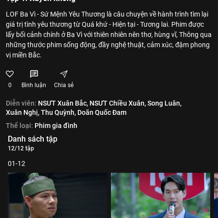
LOF Ba Vì - Sứ Mệnh Yêu Thương là câu chuyện về hành trình tìm lại
giá trị tình yêu thương từ Quá khứ - Hiện tại - Tương lai. Phim được
lấy bối cảnh chính ở Ba Vì với thiên nhiên nên thơ, hùng vĩ, Thông qua
những thước phim sống động, đầy nghệ thuật, cảm xúc, đậm phong
vị miền Bắc.
0
Bình luận
Chia sẻ
Diễn viên:
NSƯT Xuân Bắc,
NSƯT Chiều Xuân,
Song Luân,
Xuân Nghị,
Thu Quỳnh,
Doãn Quốc Đam
Thể loại:
Phim gia đình
Danh sách tập
12/12 tập
01-12