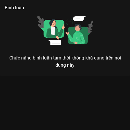
Bình luận
Chức năng bình luận tạm thời không khả dụng trên nội
dung này
LOF BA VÌ - SỨ MỆNH YÊU THƯƠNG: HÀNH TRÌNH TÌM LẠI
HẠNH PHÚC ĐÍCH THỰC
Yêu thương là sứ mệnh, và hạnh phúc là khi chúng ta biết sẻ chia.
Giữa những bộ phim hành động kịch tính hay drama căng não,
LOF Ba Vì - Sứ Mệnh Yêu Thương
xuất hiện như một làn gió
mát lành trên
VieON
, xoa dịu tâm hồn của mọi khán giả. Bộ
phim là sự kết hợp hoàn hảo giữa yếu tố nhân văn và những
thông điệp yêu thương sâu sắc, đưa người xem đến với vùng