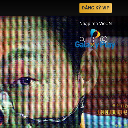
ĐĂNG KÝ VIP
Nhập mã VieON