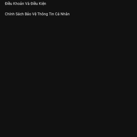
Điều Khoản Và Điều Kiện
Chính Sách Bảo Vệ Thông Tin Cá Nhân
Chính Sách Bảo Vệ Người Tiêu Dùng Dễ Bị Tổn Thương
Thỏa Thuận Sử Dụng Dịch Vụ Mạng Xã Hội
THÔNG TIN
Thông Báo
Trung Tâm Hỗ Trợ
Liên Hệ
Góp Ý
Công ty Cổ phần VieON - Địa chỉ: Tầng 5, 222 Pasteur, Phường Xuân Hòa,
Thành phố Hồ Chí Minh
Email:
support@vieon.vn
| Hotline:
1800.599.920
(miễn phí)
Giấy phép Cung cấp Dịch vụ Phát thanh, Truyền hình trả tiền số 247/GP-
BTTTT cấp ngày 21/07/2023