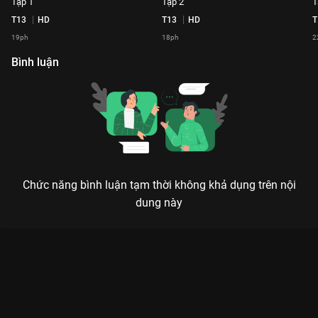
Tập 1
Tập 2
T
T13
HD
T13
HD
T
19ph
18ph
2
Bình luận
Chức năng bình luận tạm thời không khả dụng trên nội
dung này
Xem Tập 9 Lần Theo Dấu Vết - 2020 - 26 Tập của Việt Nam có
sự tham gia của . Thuộc thể loại: TV show