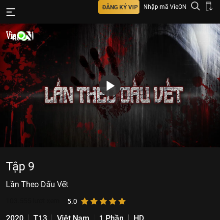
Nhập mã VieON
ĐĂNG KÝ VIP
Tập 9
Lần Theo Dấu Vết
103.555
lượt xem
5.0
2020
T13
Việt Nam
1 Phần
HD