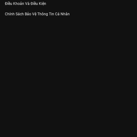
Điều Khoản Và Điều Kiện
Chính Sách Bảo Vệ Thông Tin Cá Nhân
Chính Sách Bảo Vệ Người Tiêu Dùng Dễ Bị Tổn Thương
Thỏa Thuận Sử Dụng Dịch Vụ Mạng Xã Hội
THÔNG TIN
Thông Báo
Trung Tâm Hỗ Trợ
Liên Hệ
Góp Ý
Công ty Cổ phần VieON - Địa chỉ: Tầng 5, 222 Pasteur, Phường Xuân Hòa,
Thành phố Hồ Chí Minh
Email:
support@vieon.vn
| Hotline:
1800.599.920
(miễn phí)
Giấy phép Cung cấp Dịch vụ Phát thanh, Truyền hình trả tiền số 247/GP-
BTTTT cấp ngày 21/07/2023