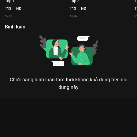
Tập 1
Tập 2
T
T13
HD
T13
HD
T
19ph
18ph
2
Bình luận
Chức năng bình luận tạm thời không khả dụng trên nội
dung này
Xem Tập 25 Lần Theo Dấu Vết - 2020 - 26 Tập của Việt Nam có
sự tham gia của . Thuộc thể loại: TV show