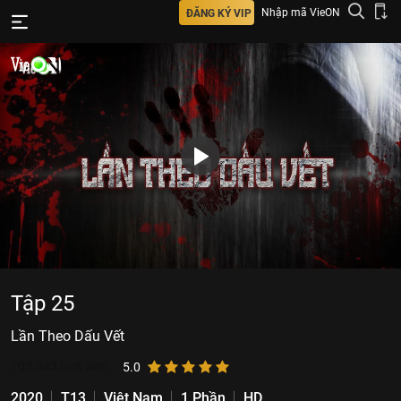
Nhập mã VieON
ĐĂNG KÝ VIP
Tập 25
Lần Theo Dấu Vết
103.643
lượt xem
5.0
2020
T13
Việt Nam
1 Phần
HD