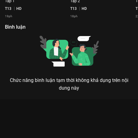
Tập 1
Tập 2
T
T13
HD
T13
HD
T
19ph
18ph
2
Bình luận
Chức năng bình luận tạm thời không khả dụng trên nội
dung này
Xem Tập 7 Lần Theo Dấu Vết - 2020 - 26 Tập của Việt Nam có
sự tham gia của . Thuộc thể loại: TV show