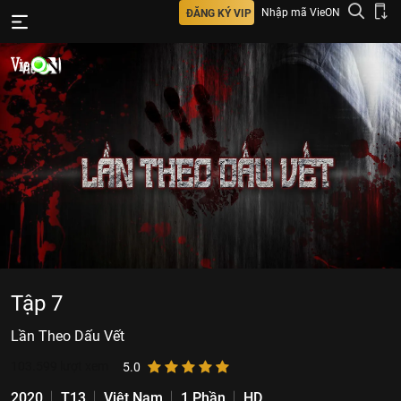
Nhập mã VieON
ĐĂNG KÝ VIP
Tập 7
Lần Theo Dấu Vết
103.599
lượt xem
5.0
2020
T13
Việt Nam
1 Phần
HD