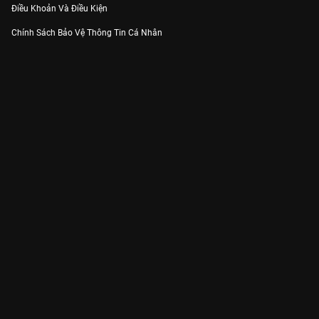
Điều Khoản Và Điều Kiện
Chính Sách Bảo Vệ Thông Tin Cá Nhân
Chính Sách Bảo Vệ Người Tiêu Dùng Dễ Bị Tổn Thương
Thỏa Thuận Sử Dụng Dịch Vụ Mạng Xã Hội
THÔNG TIN
Thông Báo
Trung Tâm Hỗ Trợ
Liên Hệ
Góp Ý
Công ty Cổ phần VieON - Địa chỉ: Tầng 5, 222 Pasteur, Phường Xuân Hòa,
Thành phố Hồ Chí Minh
Email:
support@vieon.vn
| Hotline:
1800.599.920
(miễn phí)
Giấy phép Cung cấp Dịch vụ Phát thanh, Truyền hình trả tiền số 247/GP-
BTTTT cấp ngày 21/07/2023