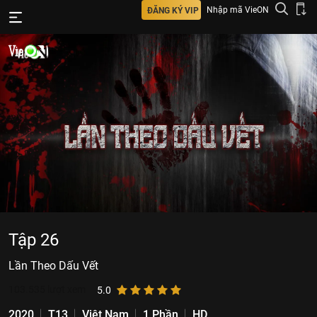
Nhập mã VieON
ĐĂNG KÝ VIP
Tập 26
Lần Theo Dấu Vết
103.535
lượt xem
5.0
2020
T13
Việt Nam
1 Phần
HD