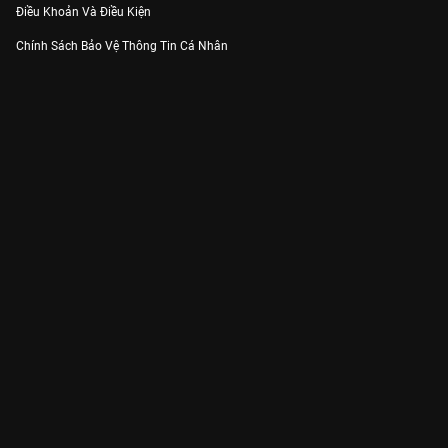
Điều Khoản Và Điều Kiện
Chính Sách Bảo Vệ Thông Tin Cá Nhân
Chính Sách Bảo Vệ Người Tiêu Dùng Dễ Bị Tổn Thương
Thỏa Thuận Sử Dụng Dịch Vụ Mạng Xã Hội
THÔNG TIN
Thông Báo
Trung Tâm Hỗ Trợ
Liên Hệ
Góp Ý
Công ty Cổ phần VieON - Địa chỉ: Tầng 5, 222 Pasteur, Phường Xuân Hòa,
Thành phố Hồ Chí Minh
Email:
support@vieon.vn
| Hotline:
1800.599.920
(miễn phí)
Giấy phép Cung cấp Dịch vụ Phát thanh, Truyền hình trả tiền số 247/GP-
BTTTT cấp ngày 21/07/2023