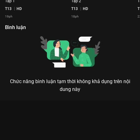
Tập 1
Tập 2
T
T13
HD
T13
HD
T
19ph
18ph
2
Bình luận
Chức năng bình luận tạm thời không khả dụng trên nội
dung này
Xem Tập 26 Lần Theo Dấu Vết - 2020 - 26 Tập của Việt Nam có
sự tham gia của . Thuộc thể loại: TV show