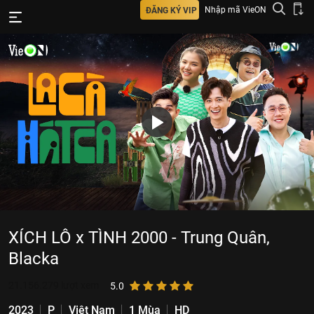
Nhập mã VieON
ĐĂNG KÝ VIP
XÍCH LÔ x TÌNH 2000 - Trung Quân,
Blacka
21.156.279
lượt xem
5.0
2023
P
Việt Nam
1 Mùa
HD