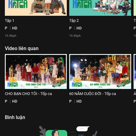
Tập 1
Tập 2
T
P
HD
P
HD
P
1h 56ph
1h 30ph
1
Video liên quan
CHO BẠN CHO TÔI - Tốp ca
60 NĂM CUỘC ĐỜI - Tốp ca
Á
P
HD
P
HD
P
Bình luận