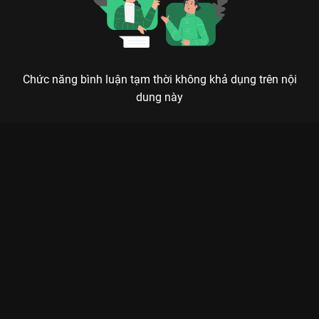
Chức năng bình luận tạm thời không khả dụng trên nội
dung này
Xem XÍCH LÔ x TÌNH 2000 - Trung Quân, Blacka La Cà Hát Ca -
14 Tập của Việt Nam có sự tham gia của Ngô Kiến Huy, Blacka,
Myra Trần, Jun Phạm, Trung Quân Idol. Thuộc thể loại: TV
show