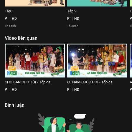
Tập 1
Tập 2
T
P
HD
P
HD
P
1h 56ph
1h 30ph
1
Video liên quan
CHO BẠN CHO TÔI - Tốp ca
60 NĂM CUỘC ĐỜI - Tốp ca
Á
P
HD
P
HD
P
Bình luận