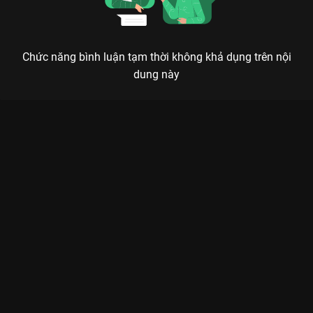
Chức năng bình luận tạm thời không khả dụng trên nội
dung này
Xem Tập 9 La Cà Hát Ca - 15 Tập của Việt Nam có sự tham gia
của . Thuộc thể loại: TV show