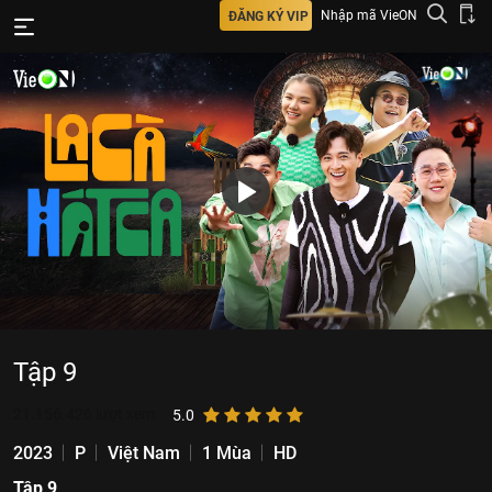
Nhập mã VieON
ĐĂNG KÝ VIP
Tập 9
21.156.426
lượt xem
5.0
2023
P
Việt Nam
1 Mùa
HD
Tập 9