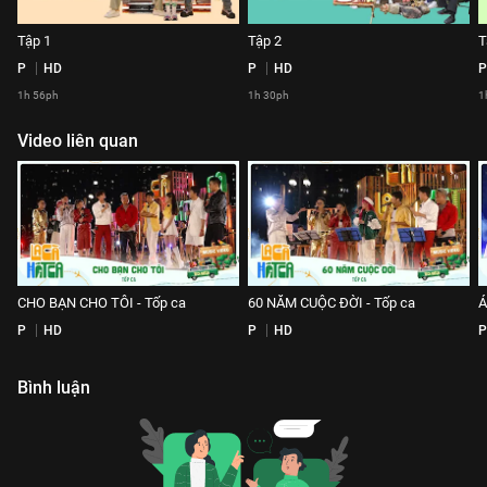
Tập 1
Tập 2
T
P
HD
P
HD
P
1h 56ph
1h 30ph
1
Video liên quan
CHO BẠN CHO TÔI - Tốp ca
60 NĂM CUỘC ĐỜI - Tốp ca
Á
P
HD
P
HD
P
Bình luận