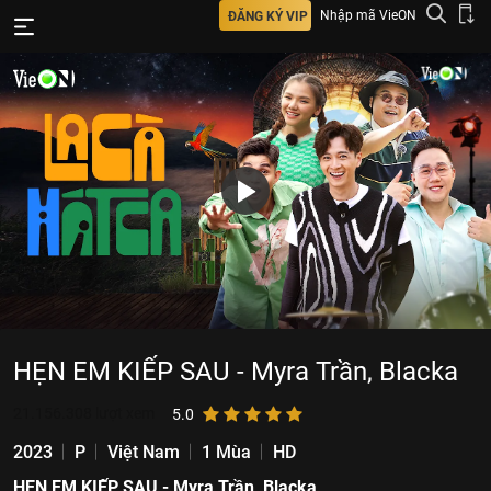
Nhập mã VieON
ĐĂNG KÝ VIP
HẸN EM KIẾP SAU - Myra Trần, Blacka
21.156.308
lượt xem
5.0
2023
P
Việt Nam
1 Mùa
HD
HẸN EM KIẾP SAU - Myra Trần, Blacka