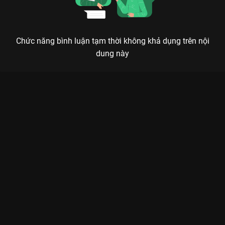
Chức năng bình luận tạm thời không khả dụng trên nội
dung này
Xem HẸN EM KIẾP SAU - Myra Trần, Blacka La Cà Hát Ca - 14
Tập của Việt Nam có sự tham gia của Ngô Kiến Huy, Blacka,
Myra Trần, Jun Phạm, Trung Quân Idol. Thuộc thể loại: TV
show