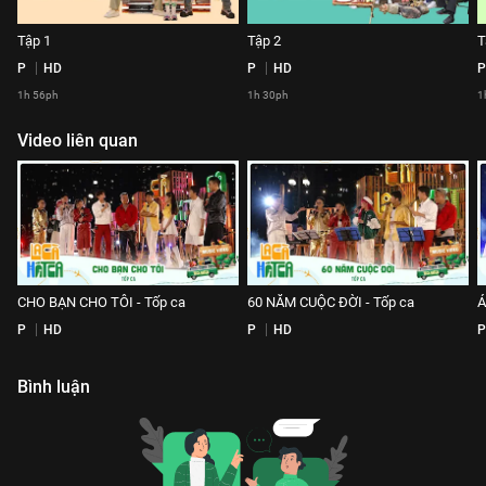
Tập 1
Tập 2
T
P
HD
P
HD
P
1h 56ph
1h 30ph
1
Video liên quan
CHO BẠN CHO TÔI - Tốp ca
60 NĂM CUỘC ĐỜI - Tốp ca
Á
P
HD
P
HD
P
Bình luận