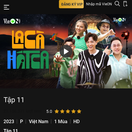
Nhập mã VieON
ĐĂNG KÝ VIP
Tập 11
21.156.371
lượt xem
5.0
2023
P
Việt Nam
1 Mùa
HD
Tập 11