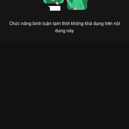
Chức năng bình luận tạm thời không khả dụng trên nội
dung này
Xem Tập 11 La Cà Hát Ca - 15 Tập của Việt Nam có sự tham
gia của . Thuộc thể loại: TV show