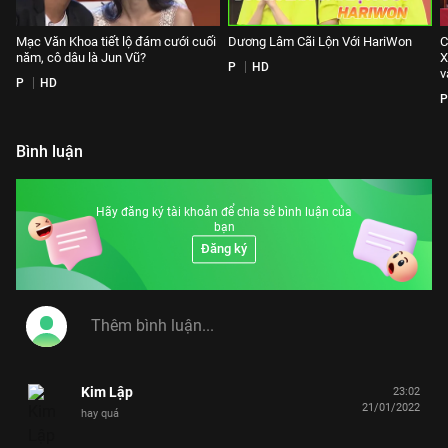
Mạc Văn Khoa tiết lộ đám cưới cuối
Dương Lâm Cãi Lộn Với HariWon
C
năm, cô dâu là Jun Vũ?
X
P
HD
v
P
HD
P
Bình luận
Hãy đăng ký tài khoản để chia sẻ bình luận của
bạn
Đăng ký
Kim Lập
23:02
21/01/2022
hay quá