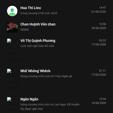
Hua Thi Lieu
14:47
21/06/2020
mong chương trình mời JACK
Chan Huỳnh Văn chan
15:56
18/06/2020
😃😃😃
Võ Thị Quỳnh Phương
05:22
17/06/2020
cười mệt nghỉ luôn đó chời
Nhã' Nhỏng' Nhẻo's
01:11
17/06/2020
Mong chương trình mời chị Thúy Ngân ạk
Ngân Ngân
13:34
14/06/2020
Hóng chương trình mời chị Lan Ngọc để thuyền
Dạ_Ngọc gặp nhai