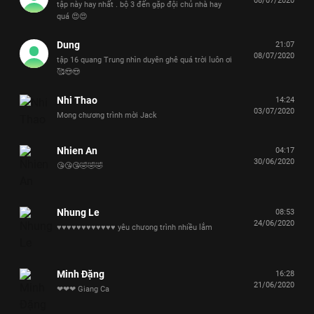
08/07/2020
tập này hay nhất . bộ 3 đến gặp đội chủ nhà hay
quá 😍😍
Dung
21:07
08/07/2020
tập 16 quang Trung nhìn duyên ghê quá trời luôn ơi
🥰😍😍
Nhi Thao
14:24
03/07/2020
Mong chương trình mời Jack
Nhien An
04:17
30/06/2020
😘😘😘🤣🤣🤣
Nhung Le
08:53
24/06/2020
♥️♥️♥️♥️♥️♥️♥️♥️♥️♥️♥️♥️ yêu chưong trình nhiều lắm
Minh Đặng
16:28
21/06/2020
❤❤❤ Giang Ca