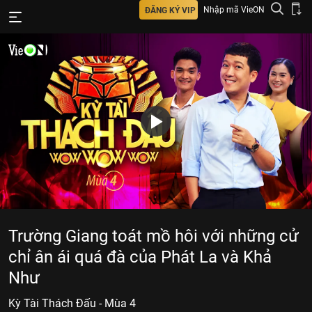
Nhập mã VieON
ĐĂNG KÝ VIP
Trường Giang toát mồ hôi với những cử
chỉ ân ái quá đà của Phát La và Khả
Như
Kỳ Tài Thách Đấu - Mùa 4