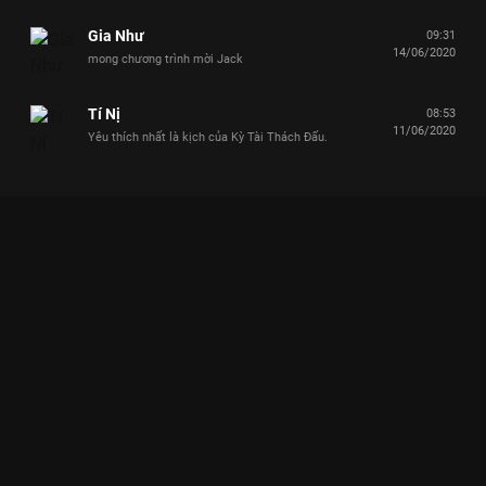
Gia Như
09:31
14/06/2020
mong chương trình mời Jack
Tí Nị
08:53
11/06/2020
Yêu thích nhất là kịch của Kỳ Tài Thách Đấu.
Xem Trường Giang toát mồ hôi với những cử chỉ ân ái quá đà
của Phát La và Khả Như Kỳ Tài Thách Đấu - Mùa 4 - 21 Tập
của Việt Nam có sự tham gia của Lâm Vỹ Dạ, Anh Đức, Trường
Giang, Hari Won, Gil Lê. Thuộc thể loại: TV show