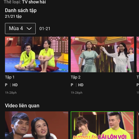
Thể loại:
TV show hài
Danh sách tập
21/21 tập
Mùa 4
01-21
Tập 1
Tập 2
T
P
HD
P
HD
P
1h 28ph
1h 26ph
1
Video liên quan