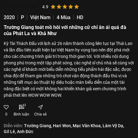
177.500
lượt xem
4.9
2020
P
Việt Nam
4 Mùa
HD
Trường Giang toát mồ hôi với những cử chỉ ân ái quá đà
của Phát La và Khả Như
Kỳ Tài Thách Đấu với lịch sử 26 năm thành công liên tục tại Thái Lan
và lần đầu tiên xuất hiện tại Việt Nam hy vọng tạo nên đột phá mới
cho các chương trình giải trí trong thời gian tới. Với nhiều nội dung
phong phú trong một tập phát sóng, các nghệ sĩ chủ nhà sẽ cùng với
các nghệ sĩ khách mời biểu diễn những tiểu phẩm hài đặc sắc, được
chia đội để tham gia những trò chơi vận động thách đấu thú vị và
những tiết mục ảo thuật kỳ diệu hoặc màn biểu diễn của một tài
năng đặc biệt có một không hai khiến khán giả xem chương trình
phải thét lên WOW WOW WOW.
42
0
Bình luận
Chia sẻ
Diễn viên:
Trường Giang,
Hari Won,
Mạc Văn Khoa,
Lâm Vỹ Dạ,
Gil Lê,
Anh Đức