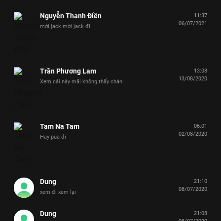
Nguyễn Thanh Điền
11:37
06/07/2021
mời jack mời jack đi
Trần Phương Lam
13:08
13/08/2020
Xem cái này mãi không thấy chán
Tam Na Tam
06:01
02/08/2020
Hay pua đi
Dung
21:10
08/07/2020
xem đi xem lại
Dung
21:08