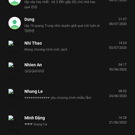
08/07/2020
tập này hay nhất . bộ 3 đến gặp đội chủ nhà hay
quá 😍😍
Dung
21:07
08/07/2020
tập 16 quang Trung nhìn duyên ghê quá trời luôn ơi
🥰😍😍
Nhi Thao
14:24
03/07/2020
Mong chương trình mời Jack
Nhien An
04:17
30/06/2020
😘😘😘🤣🤣🤣
Nhung Le
08:53
24/06/2020
♥️♥️♥️♥️♥️♥️♥️♥️♥️♥️♥️♥️ yêu chưong trình nhiều lắm
Minh Đặng
16:28
21/06/2020
❤❤❤ Giang Ca