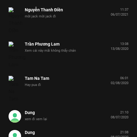
Nguyễn Thanh Điền
11:37
06/07/2021
mời jack mời jack đi
Trần Phương Lam
13:08
13/08/2020
Xem cái này mãi không thấy chán
Tam Na Tam
06:01
02/08/2020
Hay pua đi
Dung
21:10
08/07/2020
xem đi xem lại
Dung
21:08