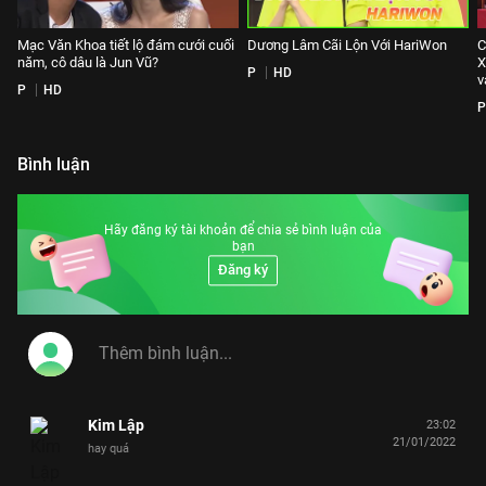
Mạc Văn Khoa tiết lộ đám cưới cuối
Dương Lâm Cãi Lộn Với HariWon
C
năm, cô dâu là Jun Vũ?
X
P
HD
v
P
HD
P
Bình luận
Hãy đăng ký tài khoản để chia sẻ bình luận của
bạn
Đăng ký
Kim Lập
23:02
21/01/2022
hay quá