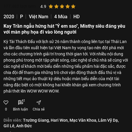
177.462
lượt xem
4.9
2020
P
Việt Nam
4 Mùa
HD
Kay Trần ngẫu hứng hát "Ý em sao", Misthy siêu đáng yêu
với màn phụ họa đi vào lòng người
Kỳ Tài Thách Đấu với lịch sử 26 năm thành công liên tục tại Thái Lan
và lần đầu tiên xuất hiện tại Việt Nam hy vọng tạo nên đột phá mới
cho các chương trình giải trí trong thời gian tới. Với nhiều nội dung
phong phú trong một tập phát sóng, các nghệ sĩ chủ nhà sẽ cùng với
các nghệ sĩ khách mời biểu diễn những tiểu phẩm hài đặc sắc, được
chia đội để tham gia những trò chơi vận động thách đấu thú vị và
những tiết mục ảo thuật kỳ diệu hoặc màn biểu diễn của một tài
năng đặc biệt có một không hai khiến khán giả xem chương trình
phải thét lên WOW WOW WOW.
42
0
Bình luận
Chia sẻ
Diễn viên:
Trường Giang,
Hari Won,
Mạc Văn Khoa,
Lâm Vỹ Dạ,
Gil Lê,
Anh Đức