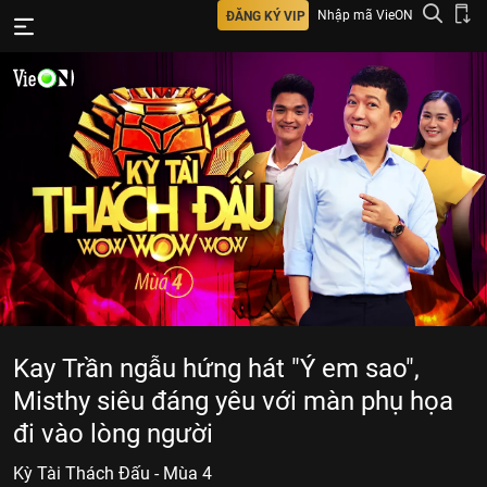
Nhập mã VieON
ĐĂNG KÝ VIP
Kay Trần ngẫu hứng hát "Ý em sao",
Misthy siêu đáng yêu với màn phụ họa
đi vào lòng người
Kỳ Tài Thách Đấu - Mùa 4