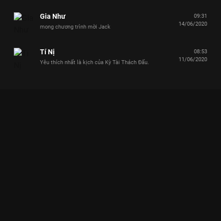
Gia Như
09:31
14/06/2020
mong chương trình mời Jack
Tí Nị
08:53
11/06/2020
Yêu thích nhất là kịch của Kỳ Tài Thách Đấu.
Xem Kay Trần ngẫu hứng hát "Ý em sao", Misthy siêu đáng yêu
với màn phụ họa đi vào lòng người Kỳ Tài Thách Đấu - Mùa 4 -
21 Tập của Việt Nam có sự tham gia của Lâm Vỹ Dạ, Anh Đức,
Trường Giang, Hari Won, Gil Lê. Thuộc thể loại: TV show