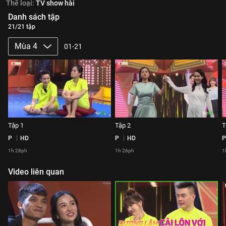
Thể loại:
TV show hài
Danh sách tập
21/21 tập
Mùa 4
01-21
Tập 1
Tập 2
T
P
HD
P
HD
P
1h 28ph
1h 26ph
1
Video liên quan