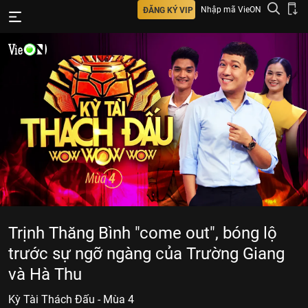
Nhập mã VieON
ĐĂNG KÝ VIP
Trịnh Thăng Bình "come out", bóng lộ
trước sự ngỡ ngàng của Trường Giang
và Hà Thu
Kỳ Tài Thách Đấu - Mùa 4