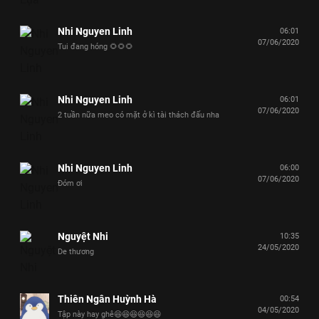
Nhi Nguyen Linh
06:01
07/06/2020
Tui đang hóng 🌻🌻🌻
Nhi Nguyen Linh
06:01
07/06/2020
2 tuần nữa meo có mặt ở kì tài thách đấu nha
Nhi Nguyen Linh
06:00
07/06/2020
Đóm ơi
Nguyệt Nhi
10:35
24/05/2020
De thương
Thiên Ngân Huỳnh Hà
00:54
04/05/2020
Tập này hay ghê😆😆😆😆😆😆