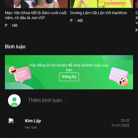
Mạc Văn Khoa tiết lộ đám cưới cuối
Dương Lâm Cãi Lộn Với HariWon
C
năm, cô dâu là Jun Vũ?
X
P
HD
v
P
HD
P
Bình luận
Hãy đăng ký tài khoản để chia sẻ bình luận của
bạn
Đăng ký
Kim Lập
23:02
21/01/2022
hay quá