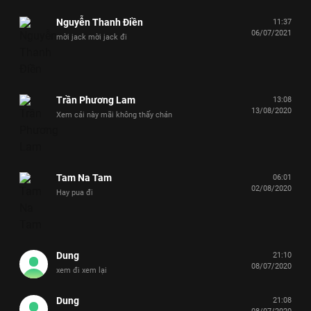
Nguyễn Thanh Điền
11:37
06/07/2021
mời jack mời jack đi
Trần Phương Lam
13:08
13/08/2020
Xem cái này mãi không thấy chán
Tam Na Tam
06:01
02/08/2020
Hay pua đi
Dung
21:10
08/07/2020
xem đi xem lại
Dung
21:08