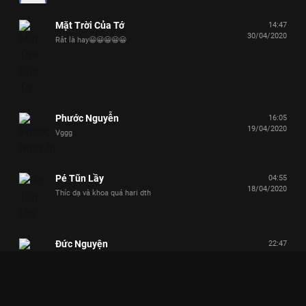
Mặt Trời Của Tớ
14:47
30/04/2020
Rât là hay😀😀😀😀😀
Phước Nguyễn
16:05
19/04/2020
Vggg
Pé Tũn Lầy
04:55
18/04/2020
Thíc dạ và khoa quá hari dth
Đức Nguyện
22:47
17/04/2020
❤️❤️😍👍
Cà Rốt
13:43