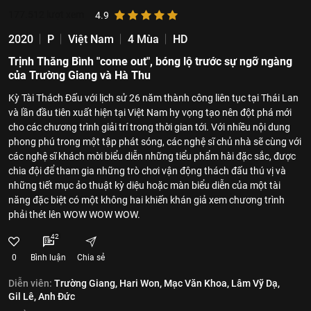
177.512
lượt xem
4.9
2020
P
Việt Nam
4 Mùa
HD
Trịnh Thăng Bình "come out", bóng lộ trước sự ngỡ ngàng
của Trường Giang và Hà Thu
Kỳ Tài Thách Đấu với lịch sử 26 năm thành công liên tục tại Thái Lan
và lần đầu tiên xuất hiện tại Việt Nam hy vọng tạo nên đột phá mới
cho các chương trình giải trí trong thời gian tới. Với nhiều nội dung
phong phú trong một tập phát sóng, các nghệ sĩ chủ nhà sẽ cùng với
các nghệ sĩ khách mời biểu diễn những tiểu phẩm hài đặc sắc, được
chia đội để tham gia những trò chơi vận động thách đấu thú vị và
những tiết mục ảo thuật kỳ diệu hoặc màn biểu diễn của một tài
năng đặc biệt có một không hai khiến khán giả xem chương trình
phải thét lên WOW WOW WOW.
42
0
Bình luận
Chia sẻ
Diễn viên:
Trường Giang,
Hari Won,
Mạc Văn Khoa,
Lâm Vỹ Dạ,
Gil Lê,
Anh Đức