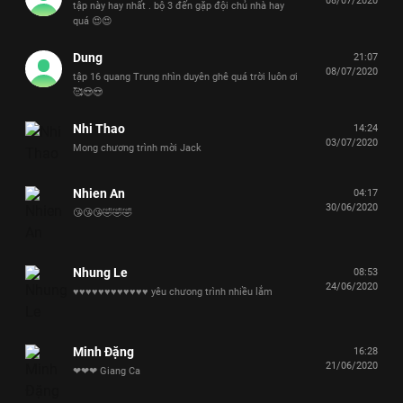
08/07/2020
tập này hay nhất . bộ 3 đến gặp đội chủ nhà hay
quá 😍😍
Dung
21:07
08/07/2020
tập 16 quang Trung nhìn duyên ghê quá trời luôn ơi
🥰😍😍
Nhi Thao
14:24
03/07/2020
Mong chương trình mời Jack
Nhien An
04:17
30/06/2020
😘😘😘🤣🤣🤣
Nhung Le
08:53
24/06/2020
♥️♥️♥️♥️♥️♥️♥️♥️♥️♥️♥️♥️ yêu chưong trình nhiều lắm
Minh Đặng
16:28
21/06/2020
❤❤❤ Giang Ca