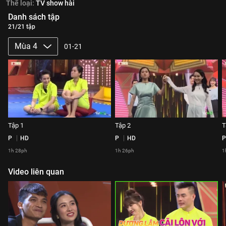
Thể loại:
TV show hài
Danh sách tập
21/21 tập
Mùa 4
01-21
Tập 1
Tập 2
T
P
HD
P
HD
P
1h 28ph
1h 26ph
1
Video liên quan