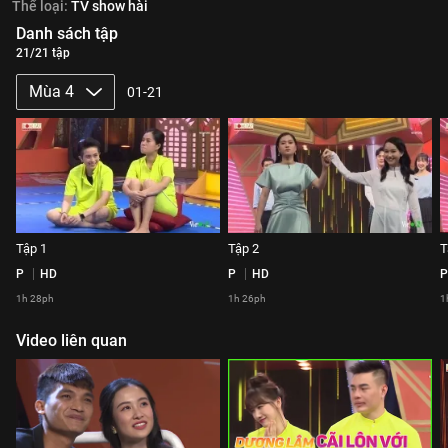
Thể loại:
TV show hài
Danh sách tập
21/21 tập
Mùa 4
01-21
Tập 1
Tập 2
T
P
HD
P
HD
P
1h 28ph
1h 26ph
1
Video liên quan