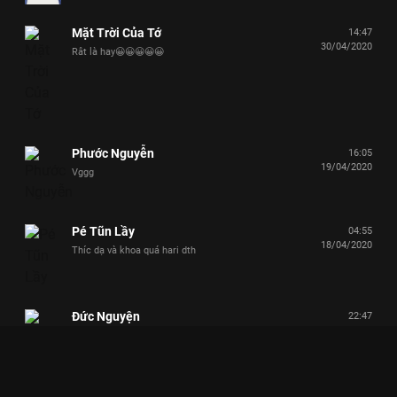
Mặt Trời Của Tớ
14:47
30/04/2020
Rât là hay😀😀😀😀😀
Phước Nguyễn
16:05
19/04/2020
Vggg
Pé Tũn Lầy
04:55
18/04/2020
Thíc dạ và khoa quá hari dth
Đức Nguyện
22:47
17/04/2020
❤️❤️😍👍
Cà Rốt
13:43