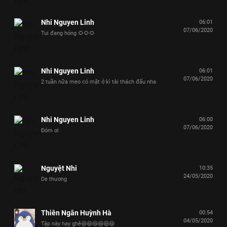
Nhi Nguyen Linh
06:01
07/06/2020
Tui đang hóng 🌻🌻🌻
Nhi Nguyen Linh
06:01
07/06/2020
2 tuần nữa meo có mặt ở kì tài thách đấu nha
Nhi Nguyen Linh
06:00
07/06/2020
Đóm ơi
Nguyệt Nhi
10:35
24/05/2020
De thương
Thiên Ngân Huỳnh Hà
00:54
04/05/2020
Tập này hay ghê😆😆😆😆😆😆