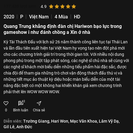
177.438
lượt xem
4.9
2020
P
Việt Nam
4 Mùa
HD
Quang Trung khẳng định đàn chị Hariwon bạo lực trong
gameshow i như đánh chồng a Xìn ở nhà
Kỳ Tài Thách Đấu với lịch sử 26 năm thành công liên tục tại Thái Lan
và lần đầu tiên xuất hiện tại Việt Nam hy vọng tạo nên đột phá mới
cho các chương trình giải trí trong thời gian tới. Với nhiều nội dung
phong phú trong một tập phát sóng, các nghệ sĩ chủ nhà sẽ cùng với
các nghệ sĩ khách mời biểu diễn những tiểu phẩm hài đặc sắc, được
chia đội để tham gia những trò chơi vận động thách đấu thú vị và
những tiết mục ảo thuật kỳ diệu hoặc màn biểu diễn của một tài
năng đặc biệt có một không hai khiến khán giả xem chương trình
phải thét lên WOW WOW WOW.
42
0
Bình luận
Chia sẻ
Diễn viên:
Trường Giang,
Hari Won,
Mạc Văn Khoa,
Lâm Vỹ Dạ,
Gil Lê,
Anh Đức