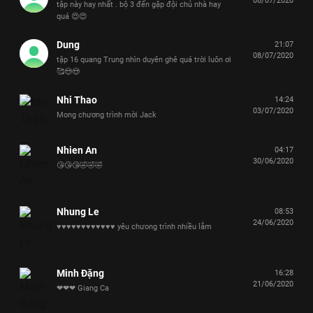
08/07/2020
tập này hay nhất . bộ 3 đến gặp đội chủ nhà hay
quá 😍😍
Dung
21:07
08/07/2020
tập 16 quang Trung nhìn duyên ghê quá trời luôn ơi
🥰😍😍
Nhi Thao
14:24
03/07/2020
Mong chương trình mời Jack
Nhien An
04:17
30/06/2020
😘😘😘🤣🤣🤣
Nhung Le
08:53
24/06/2020
♥️♥️♥️♥️♥️♥️♥️♥️♥️♥️♥️♥️ yêu chưong trình nhiều lắm
Minh Đặng
16:28
21/06/2020
❤❤❤ Giang Ca