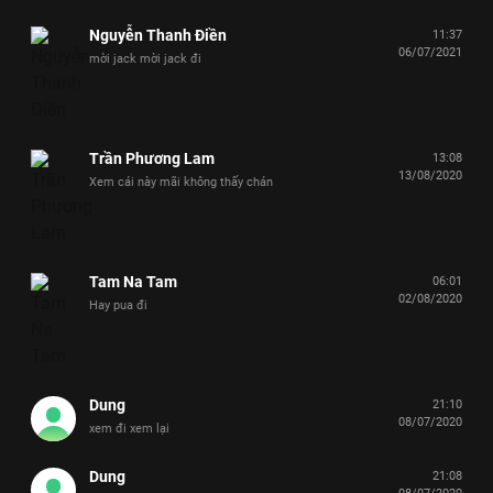
Nguyễn Thanh Điền
11:37
06/07/2021
mời jack mời jack đi
Trần Phương Lam
13:08
13/08/2020
Xem cái này mãi không thấy chán
Tam Na Tam
06:01
02/08/2020
Hay pua đi
Dung
21:10
08/07/2020
xem đi xem lại
Dung
21:08