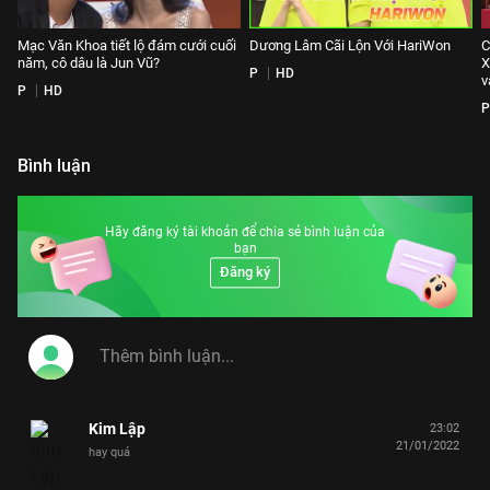
Mạc Văn Khoa tiết lộ đám cưới cuối
Dương Lâm Cãi Lộn Với HariWon
C
năm, cô dâu là Jun Vũ?
X
P
HD
v
P
HD
P
Bình luận
Hãy đăng ký tài khoản để chia sẻ bình luận của
bạn
Đăng ký
Kim Lập
23:02
21/01/2022
hay quá