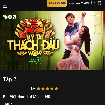
Nhập mã VieON
ĐĂNG KÝ VIP
Tập 7
41.731
lượt xem
4.9
P
Việt Nam
4 Mùa
HD
Tập 7