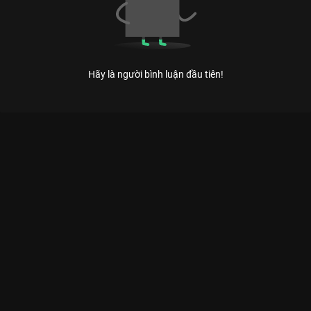
Hãy là người bình luận đầu tiên!
Xem Tập 7 Kỳ Tài Thách Đấu - Mùa 1 - 17 Tập của Việt Nam có
sự tham gia của . Thuộc thể loại: TV show