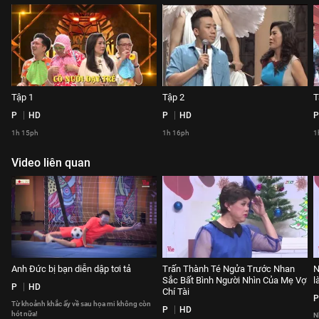
Tập 1
Tập 2
T
P
HD
P
HD
P
1h 15ph
1h 16ph
1
Video liên quan
Anh Đức bị bạn diễn dập tơi tả
Trấn Thành Té Ngửa Trước Nhan
N
Sắc Bất Bình Người Nhìn Của Mẹ Vợ
l
P
HD
Chí Tài
P
Từ khoảnh khắc ấy về sau họa mi không còn
P
HD
hót nữa!
N