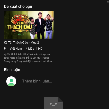
T
Đề xuất cho bạn
Kỳ Tài Thách Đấu - Mùa 2
P
Việt Nam
4 Mùa
HD
Kỳ Tài Thách Đấu Mùa 2 với tiêu chí vạn nụ
cười - triệu niềm vui trở lại với MC Trường
Giang cùng 3 nghệ sĩ đội chủ nhà: Hari Won,
Lâm Vỹ Dạ, Mạc Văn Khoa
Bình luận