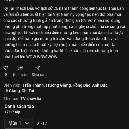
Kỳ Tài Thách Đấu với lịch sử 26 năm thành công liên tục tại Thái Lan
và lần đầu tiên xuất hiện tại Việt Nam hy vọng tạo nên đột phá mới
cho các chương trình giải trí trong thời gian tới. Với nhiều nội dung
phong phú trong một tập phát sóng, các nghệ sĩ chủ nhà sẽ cùng với
các nghệ sĩ khách mời biểu diễn những tiểu phẩm hài đặc sắc, được
chia đội để tham gia những trò chơi vận động thách đấu thú vị và
những tiết mục ảo thuật kỳ diệu hoặc màn biểu diễn của một tài
năng đặc biệt có một không hai khiến khán giả xem chương trình
phải thét lên WOW WOW WOW.
0
Bình luận
Chia sẻ
Diễn viên:
Trấn Thành,
Trường Giang,
Hồng Đào,
Anh Đức,
Lê Giang,
Chí Tài
Thể loại:
TV show hài
Danh sách tập
17/17 tập
Mùa 1
01-17