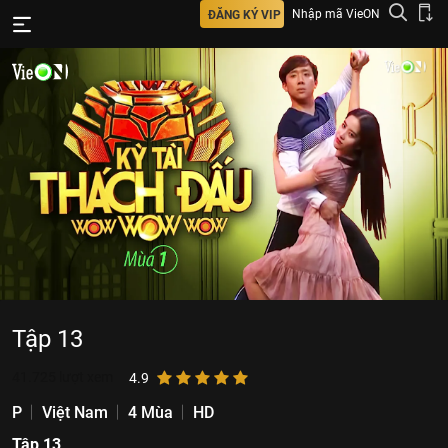
Nhập mã VieON
ĐĂNG KÝ VIP
Tập 13
41.725
lượt xem
4.9
P
Việt Nam
4 Mùa
HD
Tập 13