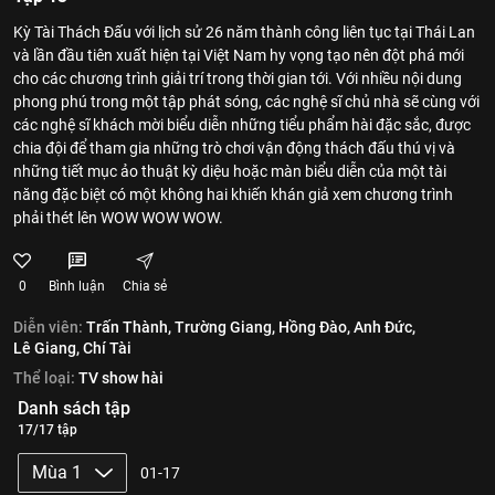
Kỳ Tài Thách Đấu với lịch sử 26 năm thành công liên tục tại Thái Lan
và lần đầu tiên xuất hiện tại Việt Nam hy vọng tạo nên đột phá mới
cho các chương trình giải trí trong thời gian tới. Với nhiều nội dung
phong phú trong một tập phát sóng, các nghệ sĩ chủ nhà sẽ cùng với
các nghệ sĩ khách mời biểu diễn những tiểu phẩm hài đặc sắc, được
chia đội để tham gia những trò chơi vận động thách đấu thú vị và
những tiết mục ảo thuật kỳ diệu hoặc màn biểu diễn của một tài
năng đặc biệt có một không hai khiến khán giả xem chương trình
phải thét lên WOW WOW WOW.
0
Bình luận
Chia sẻ
Diễn viên:
Trấn Thành,
Trường Giang,
Hồng Đào,
Anh Đức,
Lê Giang,
Chí Tài
Thể loại:
TV show hài
Danh sách tập
17/17 tập
Mùa 1
01-17