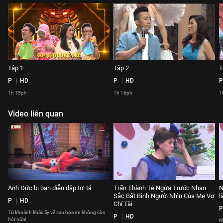
Tập 1
Tập 2
T
P
HD
P
HD
P
1h 15ph
1h 16ph
1
Video liên quan
Anh Đức bị bạn diễn dập tơi tả
Trấn Thành Té Ngửa Trước Nhan
N
Sắc Bất Bình Người Nhìn Của Mẹ Vợ
l
P
HD
Chí Tài
P
Từ khoảnh khắc ấy về sau họa mi không còn
P
HD
hót nữa!
N