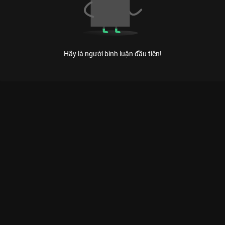
Hãy là người bình luận đầu tiên!
Xem Tập 13 Kỳ Tài Thách Đấu - Mùa 1 - 17 Tập của Việt Nam
có sự tham gia của . Thuộc thể loại: TV show