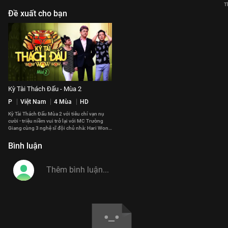
T
Đề xuất cho bạn
Kỳ Tài Thách Đấu - Mùa 2
P
Việt Nam
4 Mùa
HD
Kỳ Tài Thách Đấu Mùa 2 với tiêu chí vạn nụ
cười - triệu niềm vui trở lại với MC Trường
Giang cùng 3 nghệ sĩ đội chủ nhà: Hari Won,
Lâm Vỹ Dạ, Mạc Văn Khoa
Bình luận