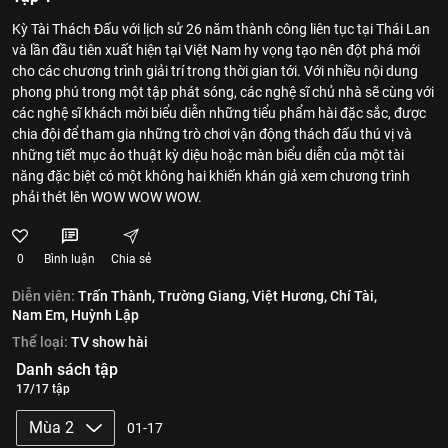
Kỳ Tài Thách Đấu với lịch sử 26 năm thành công liên tục tại Thái Lan
và lần đầu tiên xuất hiện tại Việt Nam hy vọng tạo nên đột phá mới
cho các chương trình giải trí trong thời gian tới. Với nhiều nội dung
phong phú trong một tập phát sóng, các nghệ sĩ chủ nhà sẽ cùng với
các nghệ sĩ khách mời biểu diễn những tiểu phẩm hài đặc sắc, được
chia đội để tham gia những trò chơi vận động thách đấu thú vị và
những tiết mục ảo thuật kỳ diệu hoặc màn biểu diễn của một tài
năng đặc biệt có một không hai khiến khán giả xem chương trình
phải thét lên WOW WOW WOW.
0
Bình luận
Chia sẻ
Diễn viên:
Trấn Thành,
Trường Giang,
Việt Hương,
Chí Tài,
Nam Em,
Huỳnh Lập
Thể loại:
TV show hài
Danh sách tập
17/17 tập
Mùa 2
01-17