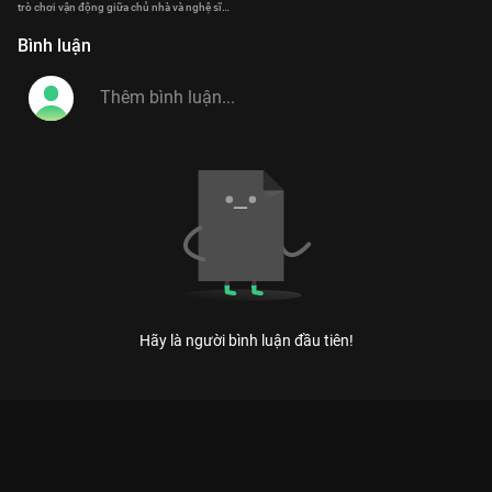
trò chơi vận động giữa chủ nhà và nghệ sĩ
khách mời
Bình luận
Hãy là người bình luận đầu tiên!
KỲ TÀI THÁCH ĐẤU MÙA 2: ĐẠI TIỆC TIẾNG CƯỜI TỪ NHỮNG
QUÁI KIỆT LÀNG HÀI
Nơi những giới hạn của sự hài hước bị phá vỡ bởi những bộ óc nhạy bén và lầy lội nhất
Việt Nam.