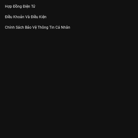
Hợp Đồng Điện Tử
Điều Khoản Và Điều Kiện
Chính Sách Bảo Vệ Thông Tin Cá Nhân
Chính Sách Bảo Vệ Người Tiêu Dùng Dễ Bị Tổn Thương
Thỏa Thuận Sử Dụng Dịch Vụ Mạng Xã Hội
THÔNG TIN
Thông Báo
Trung Tâm Hỗ Trợ
Liên Hệ
Góp Ý
Công ty Cổ phần VieON - Địa chỉ: Tầng 5, 222 Pasteur, Phường Xuân Hòa,
Thành phố Hồ Chí Minh
Email:
support@vieon.vn
| Hotline:
1800.599.920
(miễn phí)