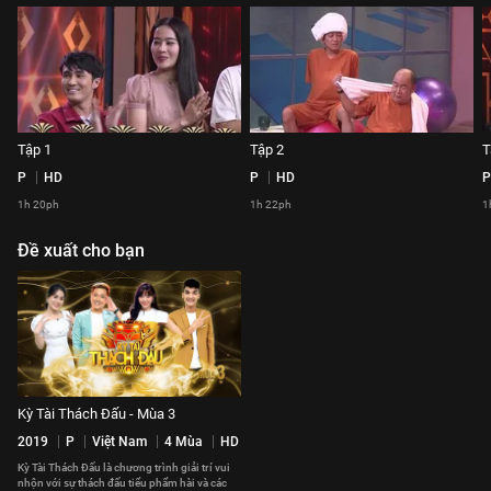
Tập 1
Tập 2
T
P
HD
P
HD
P
1h 20ph
1h 22ph
1
Đề xuất cho bạn
Kỳ Tài Thách Đấu - Mùa 3
2019
P
Việt Nam
4 Mùa
HD
Kỳ Tài Thách Đấu là chương trình giải trí vui
nhộn với sự thách đấu tiểu phẩm hài và các