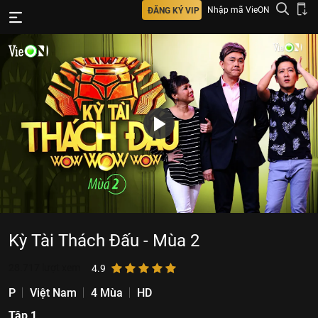
Nhập mã VieON
ĐĂNG KÝ VIP
Kỳ Tài Thách Đấu - Mùa 2
28.717
lượt xem
4.9
P
Việt Nam
4 Mùa
HD
Tập 1