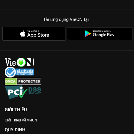
Giá trị giải trí cao:
Những tiểu phẩm hài tình huống ngay trên
sân khấu mang lại tiếng cười sảng khoái cho cả gia đình.
Tải ứng dụng VieON
tại
Với 17 tập phim đầy ắp tiếng cười,
Kỳ Tài Thách Đấu Mùa 2
là
sự lựa chọn hoàn hảo để xả stress sau những giờ làm việc
căng thẳng. Truy cập
VieON
ngay để thưởng thức những màn
thách đấu đỉnh cao với chất lượng hình ảnh sắc nét nhất.
GIỚI THIỆU
Giới Thiệu Về VieON
QUY ĐỊNH