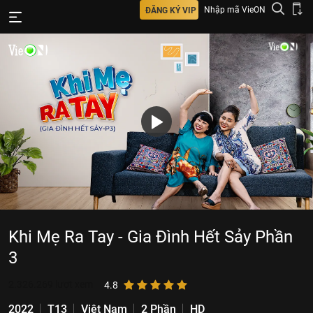
Nhập mã VieON
ĐĂNG KÝ VIP
Khi Mẹ Ra Tay - Gia Đình Hết Sảy Phần
3
2.326.269
lượt xem
4.8
2022
T13
Việt Nam
2 Phần
HD