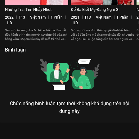
Những Trái Tim Nhảy Nhót
Đố Ba Biết Mẹ Đang Nghĩ Gì
N
2022
T13
Việt Nam
1 Phần
2021
T13
Việt Nam
1 Phần
2
HD
HD
Sau một tai nạn, Họa Mi bị lạc bố mẹ. Em bắt
Một người mẹ đơn thân quyết định kết hôn
Đ
đầu hành trình tìm mẹ với sự giúp đỡ của anh
với gã đàn ông mà cha mẹ cô sắp đặt như một
d
hàng xóm. Mẹ em lúc này đã mất trí nhớ và
vỏ bọc. Liệu cuộc sống của hai con người xa
đ
sống với một thân phận khác.
lạ ấy có trở nên gắn kết?
h
Bình luận
Chức năng bình luận tạm thời không khả dụng trên nội
dung này
KHI MẸ RA TAY - GIA ĐÌNH HẾT SẢY PHẦN 3: ĐẠI CHIẾN HAI BÀ
MẸ VÀ NHỮNG CÚ TWIST DỞ KHÓC DỞ CƯỜI