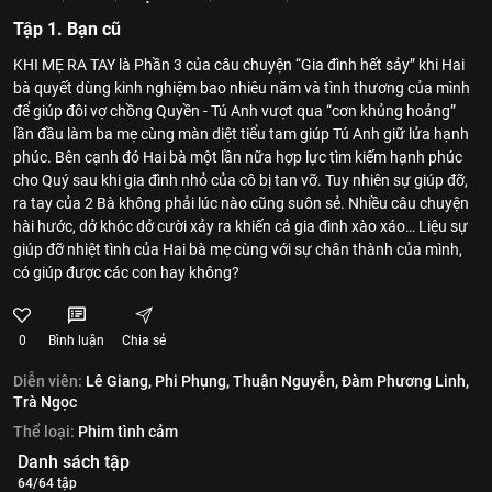
Tập 1. Bạn cũ
KHI MẸ RA TAY là Phần 3 của câu chuyện “Gia đình hết sảy” khi Hai
bà quyết dùng kinh nghiệm bao nhiêu năm và tình thương của mình
để giúp đôi vợ chồng Quyền - Tú Anh vượt qua “cơn khủng hoảng”
lần đầu làm ba mẹ cùng màn diệt tiểu tam giúp Tú Anh giữ lửa hạnh
phúc. Bên cạnh đó Hai bà một lần nữa hợp lực tìm kiếm hạnh phúc
cho Quý sau khi gia đình nhỏ của cô bị tan vỡ. Tuy nhiên sự giúp đỡ,
ra tay của 2 Bà không phải lúc nào cũng suôn sẻ. Nhiều câu chuyện
hài hước, dở khóc dở cười xảy ra khiến cả gia đình xào xáo… Liệu sự
giúp đỡ nhiệt tình của Hai bà mẹ cùng với sự chân thành của mình,
có giúp được các con hay không?
0
Bình luận
Chia sẻ
Diễn viên:
Lê Giang,
Phi Phụng,
Thuận Nguyễn,
Đàm Phương Linh,
Trà Ngọc
Thể loại:
Phim tình cảm
Danh sách tập
64/64 tập