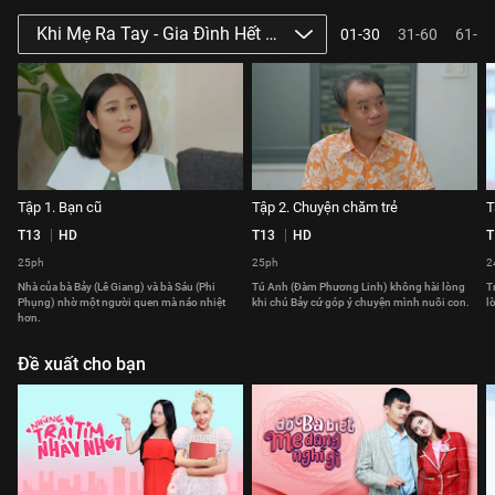
Khi Mẹ Ra Tay - Gia Đình Hết Sảy Phần 3
01-30
31-60
61-64
Tập 1. Bạn cũ
Tập 2. Chuyện chăm trẻ
T
T13
HD
T13
HD
T
25ph
25ph
2
Nhà của bà Bảy (Lê Giang) và bà Sáu (Phi
Tú Anh (Đàm Phương Linh) không hài lòng
T
Phụng) nhờ một người quen mà náo nhiệt
khi chú Bảy cứ góp ý chuyện mình nuôi con.
l
hơn.
Đề xuất cho bạn