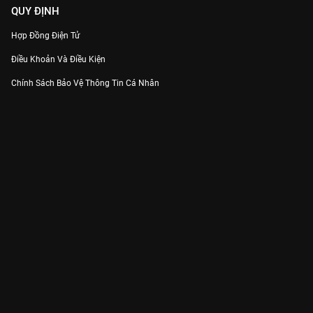
QUY ĐỊNH
Hợp Đồng Điện Tử
Điều Khoản Và Điều Kiện
Chính Sách Bảo Vệ Thông Tin Cá Nhân
Chính Sách Bảo Vệ Người Tiêu Dùng Dễ Bị Tổn Thương
Thỏa Thuận Sử Dụng Dịch Vụ Mạng Xã Hội
THÔNG TIN
Thông Báo
Trung Tâm Hỗ Trợ
Liên Hệ
Góp Ý
Công ty Cổ phần VieON - Địa chỉ: Tầng 5, 222 Pasteur, Phường Xuân Hòa,