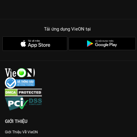
TẠI SAO PHẢI CÀY NGAY GIA ĐÌNH HẾT SẢY PHẦN 3 TRÊN
VIEON?
Cặp đôi vàng Lê Giang - Phi Phụng:
Sự tung hứng ăn ý, những
màn khẩu chiến nảy lửa nhưng đậm chất đời của hai nghệ sĩ
Tải ứng dụng VieON
tại
gạo cội là linh hồn của bộ phim.
Chemistry ngọt ngào của Thuận Nguyễn - Đàm Phương Linh:
Không chỉ đẹp đôi, những mâu thuẫn vụn vặt trong hôn nhân
của họ được khai thác rất duyên dáng và thực tế.
Thông điệp nhân văn ẩn sau tiếng cười:
Đằng sau những màn
ra tay thái quá của người lớn luôn là tình yêu thương vô bờ bến
dành cho con cái, dù cách thể hiện đôi khi hơi... sai sai.
Gia nhập hội mọt phim và thưởng thức trọn bộ
Khi Mẹ Ra Tay -
Gia Đình Hết Sảy Phần 3
chất lượng sắc nét nhất tại
VieON
ngay hôm nay!
GIỚI THIỆU
Giới Thiệu Về VieON