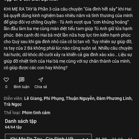
KHI MẸ RA TAY là Phần 3 của câu chuyện “Gia đình hết sảy” khi Hai
bà quyết dùng kinh nghiệm bao nhiêu năm và tình thương của mình
để giúp đôi vợ chồng Quyền - Tú Anh vượt qua “cơn khủng hoảng”
lần đầu làm ba mẹ cùng màn diệt tiểu tam giúp Tú Anh giữ lửa hạnh
phúc. Bên cạnh đó Hai bà một lần nữa hợp lực tìm kiếm hạnh phúc
cho Quý sau khi gia đình nhỏ của cô bị tan vỡ. Tuy nhiên sự giúp đỡ,
ra tay của 2 Bà không phải lúc nào cũng suôn sẻ. Nhiều câu chuyện
hài hước, dở khóc dở cười xảy ra khiến cả gia đình xào xáo… Liệu sự
giúp đỡ nhiệt tình của Hai bà mẹ cùng với sự chân thành của mình,
có giúp được các con hay không?
0
Bình luận
Chia sẻ
Diễn viên:
Lê Giang,
Phi Phụng,
Thuận Nguyễn,
Đàm Phương Linh,
Trà Ngọc
Thể loại:
Phim tình cảm
Danh sách tập
64/64 tập