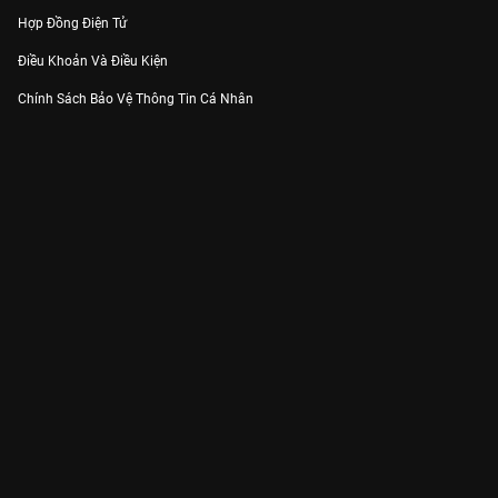
Hợp Đồng Điện Tử
Điều Khoản Và Điều Kiện
Chính Sách Bảo Vệ Thông Tin Cá Nhân
Chính Sách Bảo Vệ Người Tiêu Dùng Dễ Bị Tổn Thương
Thỏa Thuận Sử Dụng Dịch Vụ Mạng Xã Hội
THÔNG TIN
Thông Báo
Trung Tâm Hỗ Trợ
Liên Hệ
Góp Ý
Công ty Cổ phần VieON - Địa chỉ: Tầng 5, 222 Pasteur, Phường Xuân Hòa,
Thành phố Hồ Chí Minh
Email:
support@vieon.vn
| Hotline:
1800.599.920
(miễn phí)