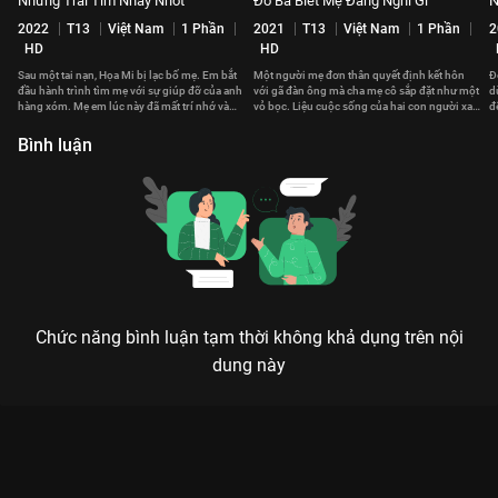
Những Trái Tim Nhảy Nhót
Đố Ba Biết Mẹ Đang Nghĩ Gì
N
2022
T13
Việt Nam
1 Phần
2021
T13
Việt Nam
1 Phần
2
HD
HD
Sau một tai nạn, Họa Mi bị lạc bố mẹ. Em bắt
Một người mẹ đơn thân quyết định kết hôn
Đ
đầu hành trình tìm mẹ với sự giúp đỡ của anh
với gã đàn ông mà cha mẹ cô sắp đặt như một
d
hàng xóm. Mẹ em lúc này đã mất trí nhớ và
vỏ bọc. Liệu cuộc sống của hai con người xa
đ
sống với một thân phận khác.
lạ ấy có trở nên gắn kết?
h
Bình luận
Chức năng bình luận tạm thời không khả dụng trên nội
dung này
Xem Tập 6. Ô sin thời đại mới Khi Mẹ Ra Tay - Gia Đình Hết Sảy
Phần 3 - 64 Tập của Việt Nam có sự tham gia của . Thuộc thể
loại: Phim bộ