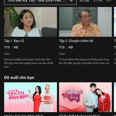
Khi Mẹ Ra Tay - Gia Đình Hết Sảy Phần 3
01-30
31-60
61-64
Tập 1. Bạn cũ
Tập 2. Chuyện chăm trẻ
T
T13
HD
T13
HD
T
25ph
25ph
2
Nhà của bà Bảy (Lê Giang) và bà Sáu (Phi
Tú Anh (Đàm Phương Linh) không hài lòng
T
Phụng) nhờ một người quen mà náo nhiệt
khi chú Bảy cứ góp ý chuyện mình nuôi con.
l
hơn.
Đề xuất cho bạn