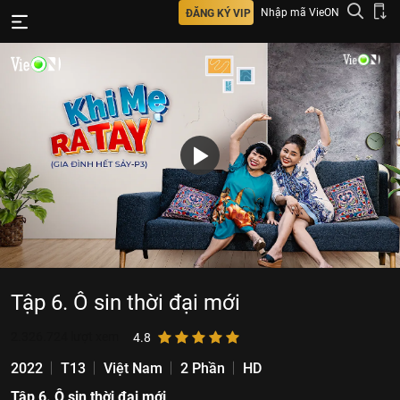
Nhập mã VieON
ĐĂNG KÝ VIP
Tập 6. Ô sin thời đại mới
2.326.724
lượt xem
4.8
2022
T13
Việt Nam
2 Phần
HD
Tập 6. Ô sin thời đại mới