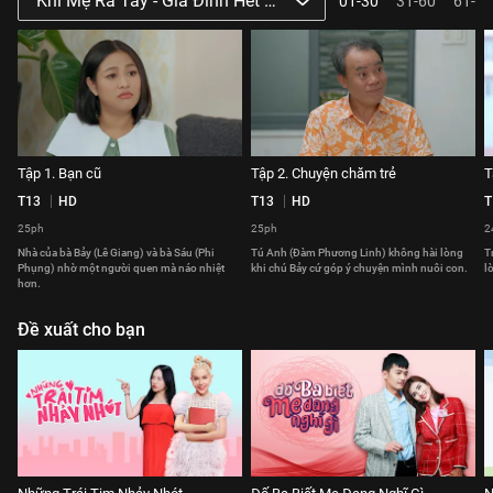
Khi Mẹ Ra Tay - Gia Đình Hết Sảy Phần 3
01-30
31-60
61-64
Tập 1. Bạn cũ
Tập 2. Chuyện chăm trẻ
T
T13
HD
T13
HD
T
25ph
25ph
2
Nhà của bà Bảy (Lê Giang) và bà Sáu (Phi
Tú Anh (Đàm Phương Linh) không hài lòng
T
Phụng) nhờ một người quen mà náo nhiệt
khi chú Bảy cứ góp ý chuyện mình nuôi con.
l
hơn.
Đề xuất cho bạn