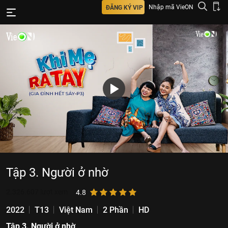
Nhập mã VieON
ĐĂNG KÝ VIP
Tập 3. Người ở nhờ
2.326.607
lượt xem
4.8
2022
T13
Việt Nam
2 Phần
HD
Tập 3. Người ở nhờ