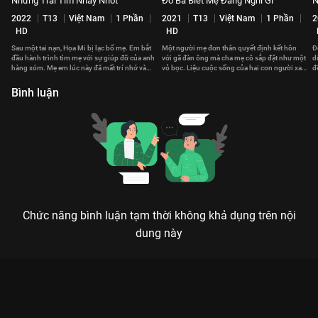
Những Trái Tim Nhảy Nhót
Đố Ba Biết Mẹ Đang Nghĩ Gì
N
2022
T13
Việt Nam
1 Phần
2021
T13
Việt Nam
1 Phần
2
HD
HD
Sau một tai nạn, Họa Mi bị lạc bố mẹ. Em bắt
Một người mẹ đơn thân quyết định kết hôn
Đ
đầu hành trình tìm mẹ với sự giúp đỡ của anh
với gã đàn ông mà cha mẹ cô sắp đặt như một
d
hàng xóm. Mẹ em lúc này đã mất trí nhớ và
vỏ bọc. Liệu cuộc sống của hai con người xa
đ
sống với một thân phận khác.
lạ ấy có trở nên gắn kết?
h
Bình luận
Chức năng bình luận tạm thời không khả dụng trên nội
dung này
Xem Tập 3. Người ở nhờ Khi Mẹ Ra Tay - Gia Đình Hết Sảy
Phần 3 - 64 Tập của Việt Nam có sự tham gia của . Thuộc thể
loại: Phim bộ