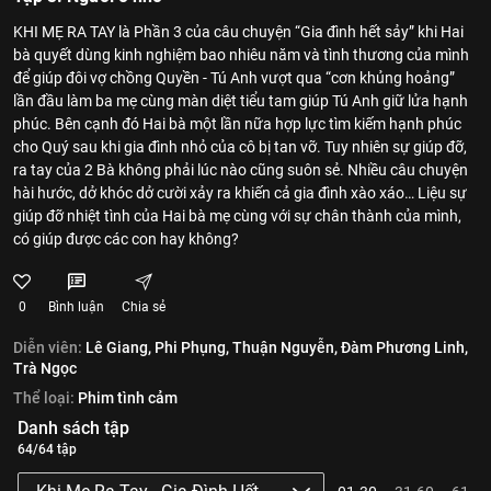
KHI MẸ RA TAY là Phần 3 của câu chuyện “Gia đình hết sảy” khi Hai
bà quyết dùng kinh nghiệm bao nhiêu năm và tình thương của mình
để giúp đôi vợ chồng Quyền - Tú Anh vượt qua “cơn khủng hoảng”
lần đầu làm ba mẹ cùng màn diệt tiểu tam giúp Tú Anh giữ lửa hạnh
phúc. Bên cạnh đó Hai bà một lần nữa hợp lực tìm kiếm hạnh phúc
cho Quý sau khi gia đình nhỏ của cô bị tan vỡ. Tuy nhiên sự giúp đỡ,
ra tay của 2 Bà không phải lúc nào cũng suôn sẻ. Nhiều câu chuyện
hài hước, dở khóc dở cười xảy ra khiến cả gia đình xào xáo… Liệu sự
giúp đỡ nhiệt tình của Hai bà mẹ cùng với sự chân thành của mình,
có giúp được các con hay không?
0
Bình luận
Chia sẻ
Diễn viên:
Lê Giang,
Phi Phụng,
Thuận Nguyễn,
Đàm Phương Linh,
Trà Ngọc
Thể loại:
Phim tình cảm
Danh sách tập
64/64 tập