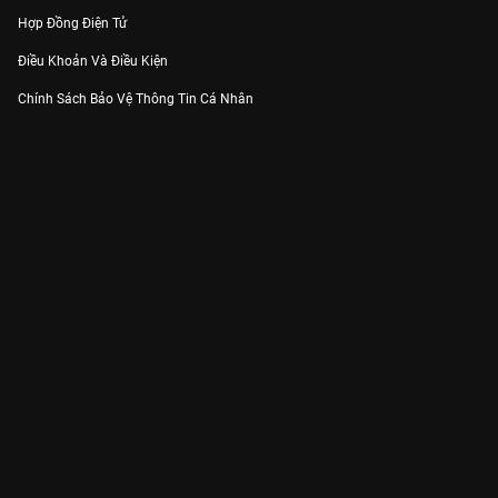
Hợp Đồng Điện Tử
Điều Khoản Và Điều Kiện
Chính Sách Bảo Vệ Thông Tin Cá Nhân
Chính Sách Bảo Vệ Người Tiêu Dùng Dễ Bị Tổn Thương
Thỏa Thuận Sử Dụng Dịch Vụ Mạng Xã Hội
THÔNG TIN
Thông Báo
Trung Tâm Hỗ Trợ
Liên Hệ
Góp Ý
Công ty Cổ phần VieON - Địa chỉ: Tầng 5, 222 Pasteur, Phường Xuân Hòa,
Thành phố Hồ Chí Minh
Email:
support@vieon.vn
| Hotline:
1800.599.920
(miễn phí)