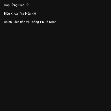
Hợp Đồng Điện Tử
Điều Khoản Và Điều Kiện
Chính Sách Bảo Vệ Thông Tin Cá Nhân
Chính Sách Bảo Vệ Người Tiêu Dùng Dễ Bị Tổn Thương
Thỏa Thuận Sử Dụng Dịch Vụ Mạng Xã Hội
THÔNG TIN
Thông Báo
Trung Tâm Hỗ Trợ
Liên Hệ
Góp Ý
Công ty Cổ phần VieON - Địa chỉ: Tầng 5, 222 Pasteur, Phường Xuân Hòa,
Thành phố Hồ Chí Minh
Email:
support@vieon.vn
| Hotline:
1800.599.920
(miễn phí)