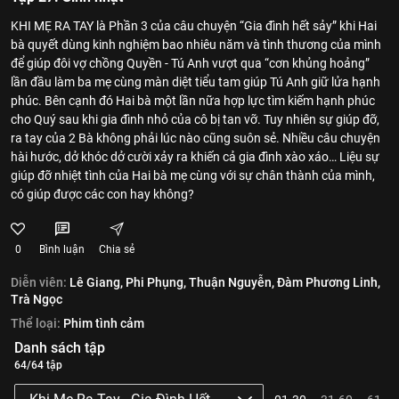
KHI MẸ RA TAY là Phần 3 của câu chuyện “Gia đình hết sảy” khi Hai
bà quyết dùng kinh nghiệm bao nhiêu năm và tình thương của mình
để giúp đôi vợ chồng Quyền - Tú Anh vượt qua “cơn khủng hoảng”
lần đầu làm ba mẹ cùng màn diệt tiểu tam giúp Tú Anh giữ lửa hạnh
phúc. Bên cạnh đó Hai bà một lần nữa hợp lực tìm kiếm hạnh phúc
cho Quý sau khi gia đình nhỏ của cô bị tan vỡ. Tuy nhiên sự giúp đỡ,
ra tay của 2 Bà không phải lúc nào cũng suôn sẻ. Nhiều câu chuyện
hài hước, dở khóc dở cười xảy ra khiến cả gia đình xào xáo… Liệu sự
giúp đỡ nhiệt tình của Hai bà mẹ cùng với sự chân thành của mình,
có giúp được các con hay không?
0
Bình luận
Chia sẻ
Diễn viên:
Lê Giang,
Phi Phụng,
Thuận Nguyễn,
Đàm Phương Linh,
Trà Ngọc
Thể loại:
Phim tình cảm
Danh sách tập
64/64 tập