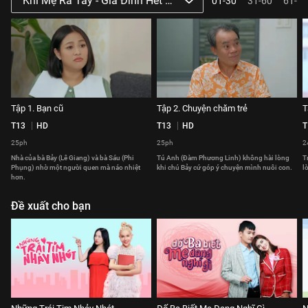
Khi Mẹ Ra Tay - Gia Đình Hết Sảy Phần 3
01-30
31-60
61-64
Tập 1. Bạn cũ
Tập 2. Chuyện chăm trẻ
T
T13
HD
T13
HD
T
25ph
25ph
2
Nhà của bà Bảy (Lê Giang) và bà Sáu (Phi
Tú Anh (Đàm Phương Linh) không hài lòng
T
Phụng) nhờ một người quen mà náo nhiệt
khi chú Bảy cứ góp ý chuyện mình nuôi con.
l
hơn.
Đề xuất cho bạn