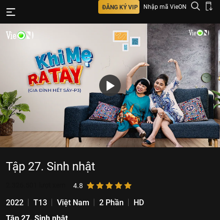
Nhập mã VieON
ĐĂNG KÝ VIP
Tập 27. Sinh nhật
2.326.501
lượt xem
4.8
2022
T13
Việt Nam
2 Phần
HD
Tập 27. Sinh nhật