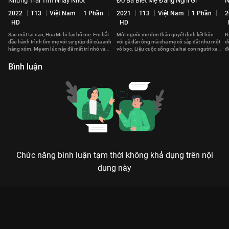
Những Trái Tim Nhảy Nhót
Đố Ba Biết Mẹ Đang Nghĩ Gì
N
2022
T13
Việt Nam
1 Phần
2021
T13
Việt Nam
1 Phần
2
HD
HD
Sau một tai nạn, Họa Mi bị lạc bố mẹ. Em bắt
Một người mẹ đơn thân quyết định kết hôn
Đ
đầu hành trình tìm mẹ với sự giúp đỡ của anh
với gã đàn ông mà cha mẹ cô sắp đặt như một
d
hàng xóm. Mẹ em lúc này đã mất trí nhớ và
vỏ bọc. Liệu cuộc sống của hai con người xa
đ
sống với một thân phận khác.
lạ ấy có trở nên gắn kết?
h
Bình luận
Chức năng bình luận tạm thời không khả dụng trên nội
dung này
Xem Tập 27. Sinh nhật Khi Mẹ Ra Tay - Gia Đình Hết Sảy Phần
3 - 64 Tập của Việt Nam có sự tham gia của . Thuộc thể loại:
Phim bộ