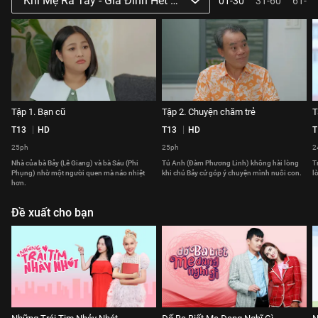
Khi Mẹ Ra Tay - Gia Đình Hết Sảy Phần 3
01-30
31-60
61-64
Tập 1. Bạn cũ
Tập 2. Chuyện chăm trẻ
T
T13
HD
T13
HD
T
25ph
25ph
2
Nhà của bà Bảy (Lê Giang) và bà Sáu (Phi
Tú Anh (Đàm Phương Linh) không hài lòng
T
Phụng) nhờ một người quen mà náo nhiệt
khi chú Bảy cứ góp ý chuyện mình nuôi con.
l
hơn.
Đề xuất cho bạn