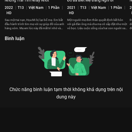
Những Trái Tim Nhảy Nhót
Đố Ba Biết Mẹ Đang Nghĩ Gì
N
2022
T13
Việt Nam
1 Phần
2021
T13
Việt Nam
1 Phần
2
HD
HD
Sau một tai nạn, Họa Mi bị lạc bố mẹ. Em bắt
Một người mẹ đơn thân quyết định kết hôn
Đ
đầu hành trình tìm mẹ với sự giúp đỡ của anh
với gã đàn ông mà cha mẹ cô sắp đặt như một
d
hàng xóm. Mẹ em lúc này đã mất trí nhớ và
vỏ bọc. Liệu cuộc sống của hai con người xa
đ
sống với một thân phận khác.
lạ ấy có trở nên gắn kết?
h
Bình luận
Chức năng bình luận tạm thời không khả dụng trên nội
dung này
Xem Tập 18. Hành động quan tâm Khi Mẹ Ra Tay - Gia Đình
Hết Sảy Phần 3 - 64 Tập của Việt Nam có sự tham gia của .
Thuộc thể loại: Phim bộ