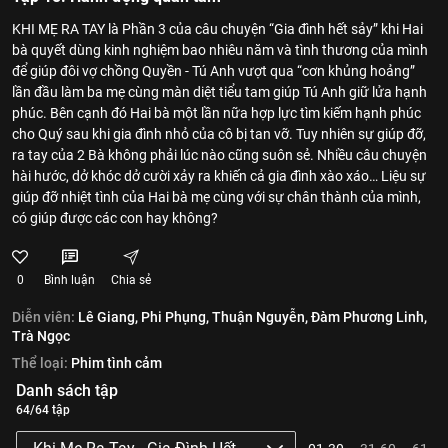
KHI MẸ RA TAY là Phần 3 của câu chuyện “Gia đình hết sảy” khi Hai
bà quyết dùng kinh nghiệm bao nhiêu năm và tình thương của mình
để giúp đôi vợ chồng Quyền - Tú Anh vượt qua “cơn khủng hoảng”
lần đầu làm ba mẹ cùng màn diệt tiểu tam giúp Tú Anh giữ lửa hạnh
phúc. Bên cạnh đó Hai bà một lần nữa hợp lực tìm kiếm hạnh phúc
cho Quý sau khi gia đình nhỏ của cô bị tan vỡ. Tuy nhiên sự giúp đỡ,
ra tay của 2 Bà không phải lúc nào cũng suôn sẻ. Nhiều câu chuyện
hài hước, dở khóc dở cười xảy ra khiến cả gia đình xào xáo… Liệu sự
giúp đỡ nhiệt tình của Hai bà mẹ cùng với sự chân thành của mình,
có giúp được các con hay không?
0
Bình luận
Chia sẻ
Diễn viên:
Lê Giang,
Phi Phụng,
Thuận Nguyễn,
Đàm Phương Linh,
Trà Ngọc
Thể loại:
Phim tình cảm
Danh sách tập
64/64 tập