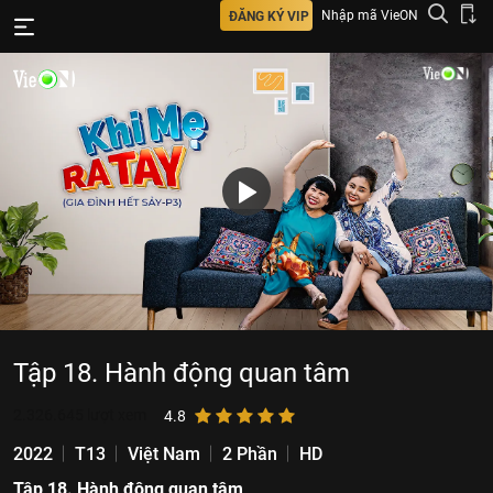
Nhập mã VieON
ĐĂNG KÝ VIP
Tập 18. Hành động quan tâm
2.326.645
lượt xem
4.8
2022
T13
Việt Nam
2 Phần
HD
Tập 18. Hành động quan tâm