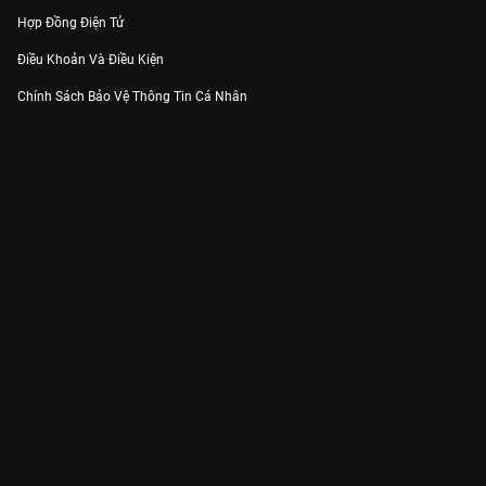
Hợp Đồng Điện Tử
Điều Khoản Và Điều Kiện
Chính Sách Bảo Vệ Thông Tin Cá Nhân
Chính Sách Bảo Vệ Người Tiêu Dùng Dễ Bị Tổn Thương
Thỏa Thuận Sử Dụng Dịch Vụ Mạng Xã Hội
THÔNG TIN
Thông Báo
Trung Tâm Hỗ Trợ
Liên Hệ
Góp Ý
Công ty Cổ phần VieON - Địa chỉ: Tầng 5, 222 Pasteur, Phường Xuân Hòa,
Thành phố Hồ Chí Minh
Email:
support@vieon.vn
| Hotline:
1800.599.920
(miễn phí)