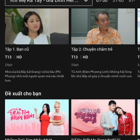
Khi Mẹ Ra Tay - Gia Đình Hết Sảy Phần 3
01-30
31-60
61-64
Tập 1. Bạn cũ
Tập 2. Chuyện chăm trẻ
T
T13
HD
T13
HD
T
25ph
25ph
2
Nhà của bà Bảy (Lê Giang) và bà Sáu (Phi
Tú Anh (Đàm Phương Linh) không hài lòng
T
Phụng) nhờ một người quen mà náo nhiệt
khi chú Bảy cứ góp ý chuyện mình nuôi con.
l
hơn.
Đề xuất cho bạn