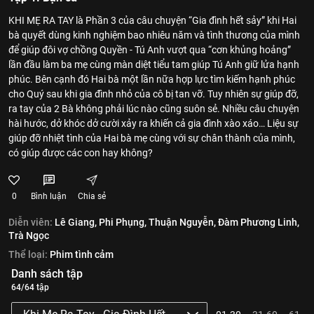
KHI MẸ RA TAY là Phần 3 của câu chuyện “Gia đình hết sảy” khi Hai
bà quyết dùng kinh nghiệm bao nhiêu năm và tình thương của mình
để giúp đôi vợ chồng Quyền - Tú Anh vượt qua “cơn khủng hoảng”
lần đầu làm ba mẹ cùng màn diệt tiểu tam giúp Tú Anh giữ lửa hạnh
phúc. Bên cạnh đó Hai bà một lần nữa hợp lực tìm kiếm hạnh phúc
cho Quý sau khi gia đình nhỏ của cô bị tan vỡ. Tuy nhiên sự giúp đỡ,
ra tay của 2 Bà không phải lúc nào cũng suôn sẻ. Nhiều câu chuyện
hài hước, dở khóc dở cười xảy ra khiến cả gia đình xào xáo… Liệu sự
giúp đỡ nhiệt tình của Hai bà mẹ cùng với sự chân thành của mình,
có giúp được các con hay không?
0
Bình luận
Chia sẻ
Diễn viên:
Lê Giang,
Phi Phụng,
Thuận Nguyễn,
Đàm Phương Linh,
Trà Ngọc
Thể loại:
Phim tình cảm
Danh sách tập
64/64 tập