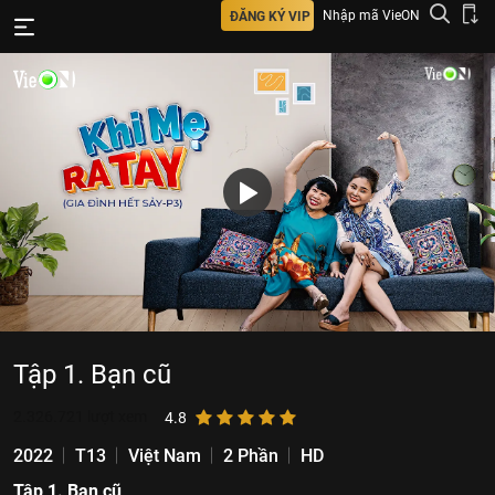
Nhập mã VieON
ĐĂNG KÝ VIP
Tập 1. Bạn cũ
2.326.721
lượt xem
4.8
2022
T13
Việt Nam
2 Phần
HD
Tập 1. Bạn cũ