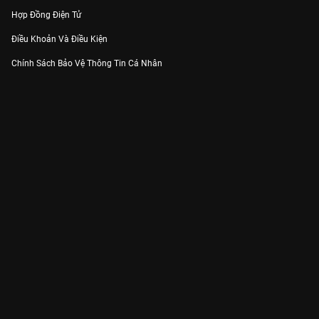
Hợp Đồng Điện Tử
Điều Khoản Và Điều Kiện
Chính Sách Bảo Vệ Thông Tin Cá Nhân
Chính Sách Bảo Vệ Người Tiêu Dùng Dễ Bị Tổn Thương
Thỏa Thuận Sử Dụng Dịch Vụ Mạng Xã Hội
THÔNG TIN
Thông Báo
Trung Tâm Hỗ Trợ
Liên Hệ
Góp Ý
Công ty Cổ phần VieON - Địa chỉ: Tầng 5, 222 Pasteur, Phường Xuân Hòa,
Thành phố Hồ Chí Minh
Email:
support@vieon.vn
| Hotline:
1800.599.920
(miễn phí)