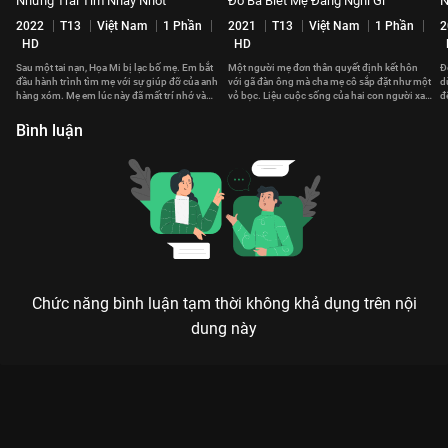
Những Trái Tim Nhảy Nhót
Đố Ba Biết Mẹ Đang Nghĩ Gì
N
2022
T13
Việt Nam
1 Phần
2021
T13
Việt Nam
1 Phần
2
HD
HD
Sau một tai nạn, Họa Mi bị lạc bố mẹ. Em bắt
Một người mẹ đơn thân quyết định kết hôn
Đ
đầu hành trình tìm mẹ với sự giúp đỡ của anh
với gã đàn ông mà cha mẹ cô sắp đặt như một
d
hàng xóm. Mẹ em lúc này đã mất trí nhớ và
vỏ bọc. Liệu cuộc sống của hai con người xa
đ
sống với một thân phận khác.
lạ ấy có trở nên gắn kết?
h
Bình luận
Chức năng bình luận tạm thời không khả dụng trên nội
dung này
Xem Tập 1. Bạn cũ Khi Mẹ Ra Tay - Gia Đình Hết Sảy Phần 3 -
64 Tập của Việt Nam có sự tham gia của . Thuộc thể loại: Phim
bộ