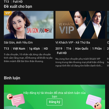
T13
Full HD
Đề xuất cho bạn
VIP
Sài Gòn, Anh Yêu Em
Vị Khách VIP - Kẻ Thứ Ba
C
T13
Việt Nam
1g 40ph
HD
2019
T16
Hàn Quốc
1 Phần
2
Full HD
5 câu chuyện, 10 nhân vật, từng câu chuyện
tình cảm lãng mạn, dễ thương sẽ khiến ta yêu
Na Jung Sun chuyên phụ trách khách VIP
Đ
thêm mảnh đất Sài Gòn thân thương.
trong trung tâm thương mại phát hiện chồng
t
ngoại tình khi cô đang tìm kiếm danh tính
k
một vị khách VIP nữ
t
Bình luận
Hãy đăng ký tài khoản để chia sẻ bình luận của
bạn
Đăng ký