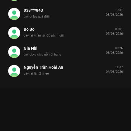
038***843
10:31
08/06/2026
trời ơi lụy quá điiii
Bo Bo
03:01
07/06/2026
cày lại 4 lần rồi đó phim ơiii
Gia Nhi
08:26
06/06/2026
trơi ơi,ko chịu nỗi rồi huhu
Nguyễn Trần Hoài An
11:37
04/06/2026
cày lại lần 2 nhee
Xem Tập 8A. Hoàng tử của tớ Khi Anh Chạy Về Phía Em - 24
Tập của Trung Quốc có sự tham gia của . Thuộc thể loại: Phim
bộ