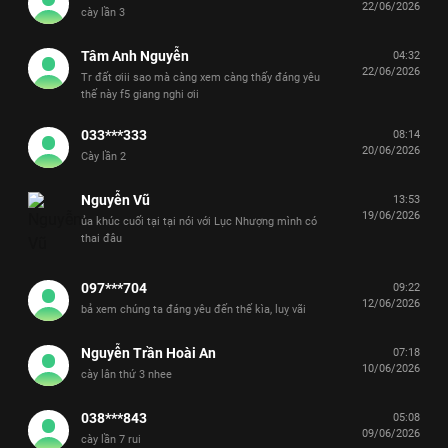
22/06/2026
cày lần 3
Tâm Anh Nguyễn
04:32
22/06/2026
Tr đất ơiii sao mà càng xem càng thấy đáng yêu
thế này f5 giang nghi ơii
033***333
08:14
20/06/2026
Cày lần 2
Nguyễn Vũ
13:53
19/06/2026
ủa khúc cuối tại tại nói với Lục Nhượng mình có
thai đâu
097***704
09:22
12/06/2026
bả xem chúng ta đáng yêu đến thế kìa, luỵ vãi
Nguyễn Trần Hoài An
07:18
10/06/2026
cày lân thứ 3 nhee
038***843
05:08
09/06/2026
cày lần 7 rui