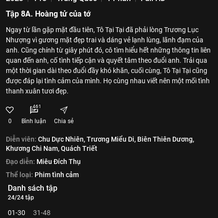
Tập 8A. Hoàng tử của tớ
Ngay từ lần gặp mặt đầu tiên, Tô Tại Tại đã phải lòng Trương Lục
Nhượng vì gương mặt đẹp trai và dáng vẻ lạnh lùng, lãnh đạm của
anh. Cũng chính từ giây phút đó, cô tìm hiểu hết những thông tin liên
quan đến anh, cố tình tiếp cận và quyết tâm theo đuổi anh. Trải qua
một thời gian dài theo đuổi đầy khó khăn, cuối cùng, Tô Tại Tại cũng
được đáp lại tình cảm của mình. Họ cùng nhau viết nên một mối tình
thanh xuân tươi đẹp.
461
0
Bình luận
Chia sẻ
Diễn viên:
Chu Dực Nhiên,
Trương Miểu Di,
Biên Thiên Dương,
Khương Chi Nam,
Quách Triết
Đạo diễn:
Miêu Đích Thụ
Thể loại:
Phim tình cảm
Danh sách tập
24/24 tập
01-30
31-48