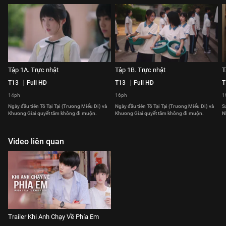
Tập 1A. Trực nhật
Tập 1B. Trực nhật
T
T13
Full HD
T13
Full HD
T
14ph
16ph
1
Ngày đầu tiên Tô Tại Tại (Trương Miểu Di) và
Ngày đầu tiên Tô Tại Tại (Trương Miểu Di) và
S
Khương Giai quyết tâm không đi muộn.
Khương Giai quyết tâm không đi muộn.
N
Video liên quan
Trailer Khi Anh Chạy Về Phía Em