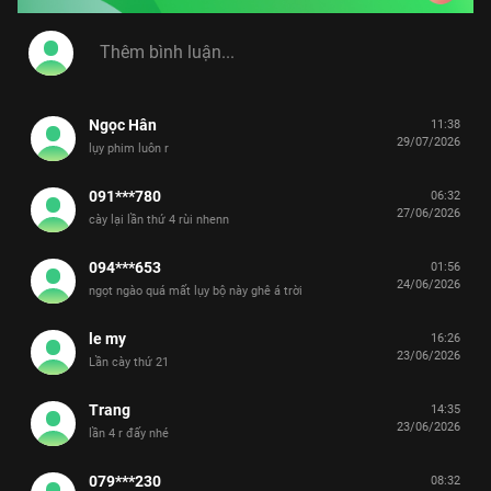
Ngọc Hân
11:38
29/07/2026
lụy phim luôn r
091***780
06:32
27/06/2026
cày lại lần thứ 4 rùi nhenn
094***653
01:56
24/06/2026
ngọt ngào quá mất lụy bộ này ghê á trời
le my
16:26
23/06/2026
Lần cày thứ 21
Trang
14:35
23/06/2026
lần 4 r đấy nhé
079***230
08:32