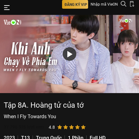
Nhập mã VieON
ĐĂNG KÝ VIP
Tập 8A. Hoàng tử của tớ
When I Fly Towards You
37.796.526
lượt xem
4.8
2023
T13
Trung Quốc
1 Phần
Full HD